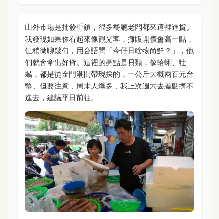
山外市場是批發重鎮，很多餐廳老闆都來這裡進貨。
我發現如果你看起來像觀光客，攤販開價會高一點，
但稍微聊幾句，用台語問「今仔日啥物尚鮮？」，他
們就會拿出好貨。這裡的亮點是貝類，像蛤蜊、牡
蠣，都是從金門潮間帶現採的，一公斤大概兩百元台
幣。但要注意，周末人爆多，我上次週六去差點擠不
進去，建議平日前往。