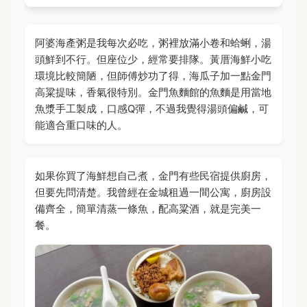
阿婆海產粥是我每次必吃，粥裡放滿小卷和蛤蜊，湯
頭鮮到不行。但座位少，經常要排隊。黃厝海鮮小吃
環境比較簡陋，但師傅炒功了得，海瓜子加一點金門
高粱提味，香氣很特別。金門魚麵館的魚麵是用當地
魚漿手工製成，口感Q彈，不過我覺得湯頭偏鹹，可
能適合重口味的人。
如果你買了海鮮想自己煮，金門有些民宿提供廚房，
但要先問清楚。我曾經在金城租過一間公寓，廚房設
備齊全，簡單清蒸一條魚，配高粱酒，就是完美一
餐。