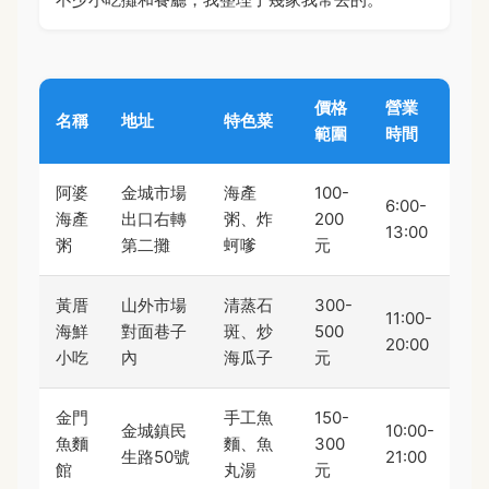
價格
營業
名稱
地址
特色菜
範圍
時間
阿婆
金城市場
海產
100-
6:00-
海產
出口右轉
粥、炸
200
13:00
粥
第二攤
蚵嗲
元
黃厝
山外市場
清蒸石
300-
11:00-
海鮮
對面巷子
斑、炒
500
20:00
小吃
內
海瓜子
元
金門
手工魚
150-
金城鎮民
10:00-
魚麵
麵、魚
300
生路50號
21:00
館
丸湯
元