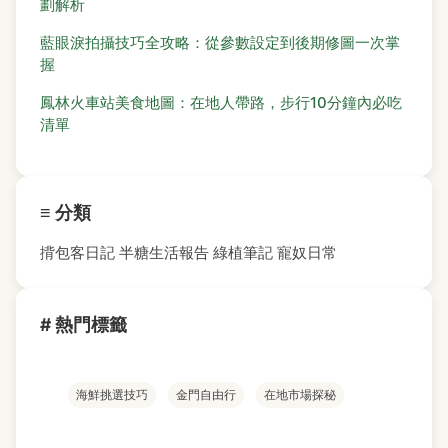
劃解析
藍眼淚拍攝技巧全攻略：從參數設定到後期修圖一次掌
握
鳳林火車站美食地圖：在地人帶路，步行10分鐘內必吃
清單
≡ 分類
揹包客日記
半糖生活報告
綠植筆記
寵奴日常
# 熱門標籤
海鮮挑選技巧
金門自由行
在地市場探秘