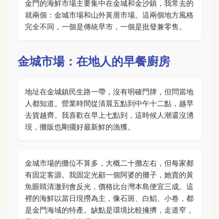
金門的海鮮市場主要集中在金城和金沙鎮，我常去的
就兩個：金城市場和山外黃厝市場。這兩個地方風格
完全不同，一個是傳統早市，一個是批發兼零售。
金城市場：在地人的早餐廚房
地址在金城鎮民生路一帶，沒有明確門牌，但問當地
人都知道。營業時間從清晨五點到中午十二點，越早
去貨越齊。我喜歡在早上七點到，這時候人潮還沒湧
現，攤販也剛擺好最新鮮的漁獲。
金城市場的攤位不算多，大概二十攤左右，但每家都
有固定客源。我固定光顧一個阿婆的攤子，她賣的黃
魚眼睛清澈到會反光，價格比台灣本島便宜三成。這
裡的海鮮以當日現撈為主，像石斑、白鯧、小卷，都
是金門海域的特產。缺點是環境比較擁擠，走道窄，