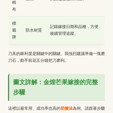
棉
布
標
記錄嫁接日期和品種，方便
籤
防水材質
後續管理追蹤。
牌
刀具的鋒利度是關鍵中的關鍵。我強烈建議準備一塊磨
刀石，動手前花五分鐘把刀磨利。
圖文詳解：金煌芒果嫁接的完整
步驟
這裡以最常用、成功率也高的
切接法
為例。請跟著步驟