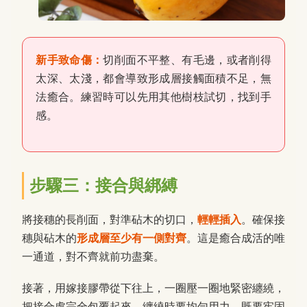
新手致命傷：
切削面不平整、有毛邊，或者削得
太深、太淺，都會導致形成層接觸面積不足，無
法癒合。練習時可以先用其他樹枝試切，找到手
感。
步驟三：接合與綁縛
將接穗的長削面，對準砧木的切口，
輕輕插入
。確保接
穗與砧木的
形成層至少有一側對齊
。這是癒合成活的唯
一通道，對不齊就前功盡棄。
接著，用嫁接膠帶從下往上，一圈壓一圈地緊密纏繞，
把接合處完全包覆起來。纏繞時要均勻用力，既要牢固