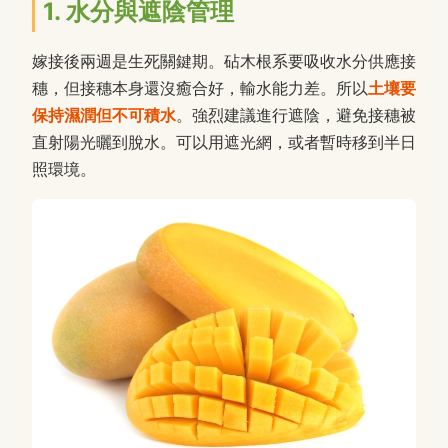
1. 水分與遮陰管理
嫁接後兩週是生死關鍵期。砧木根系要吸收水分供應接
穗，但接穗本身還沒癒合好，輸水能力差。所以
土壤要
保持濕潤但不可積水
。強烈建議進行遮陰，避免接穗被
直射陽光曬到脫水。可以用遮光網，或者暫時移到半日
照環境。