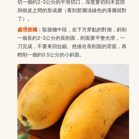
切一個約2-3公分的平滑切口，深度要切到木質部
與樹皮之間的形成層（看到那層淡綠色的薄層就對
了）。
處理接穗：
取接穗中段，在下方芽點的對側，斜削
一個長約2-3公分的長削面，削面要平整光滑，一
刀完成，不要來回拉鋸。然後在長削面的背面，再
輕削一個約0.5公分的小斜面。