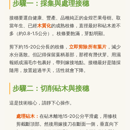
步驟一：採集與處理接穗
接穗要選自健康、豐產、品種純正的金煌芒果母樹。取
當年生、已經
木質化
的成熟枝條，直徑最好和砧木差不
多（約0.8-1.5公分）。枝條要飽滿，芽點明顯。
剪下約15-20公分長的枝條，
立即剪除所有葉片
，減少
水分蒸散。但記得保留葉柄基部，那裡有潛伏芽。用濕
報紙或濕毛巾包裹好，帶到嫁接地點。接穗最好是隨採
隨用，放置超過半天，活性就會下降。
步驟二：切削砧木與接穗
這是技術核心，請靜下心操作。
處理砧木：
在砧木離地15-20公分平滑處，用修枝
剪截斷頂部。然後用嫁接刀在斷面一側，垂直向下