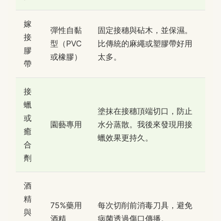
嫁
彈性自黏
固定接穗與砧木，並保濕。
接
型（PVC
比傳統的麻繩或塑膠帶好用
膠
或橡膠）
太多。
帶
接
蠟
塗抹在接穗頂端切口，防止
或
園藝專用
水分蒸散。我後來發現用接
癒
蠟效果更持久。
合
劑
酒
精
75%藥用
每次切削前消毒刀具，避免
與
酒精
病菌透過傷口傳播。