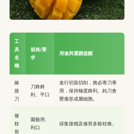
工
具
規格/要
用途與選購提醒
名
求
稱
嫁
進行切面切削，務必專刀專
刀鋒鋒
接
用，保持極度鋒利。鈍刀會
利、平口
刀
壓傷形成層細胞。
修
園藝用、
枝
採集接穗及修剪多餘枝條。
利口
剪