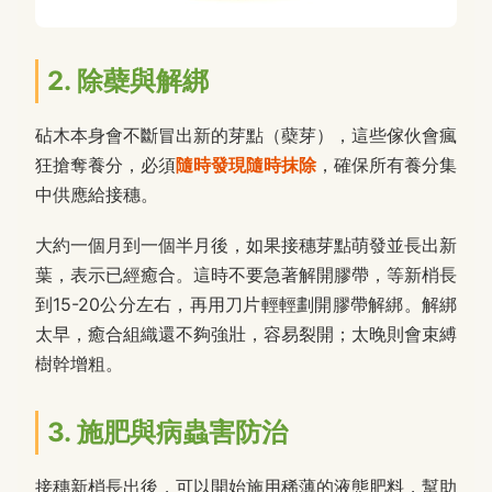
2. 除蘗與解綁
砧木本身會不斷冒出新的芽點（蘗芽），這些傢伙會瘋
狂搶奪養分，必須
隨時發現隨時抹除
，確保所有養分集
中供應給接穗。
大約一個月到一個半月後，如果接穗芽點萌發並長出新
葉，表示已經癒合。這時不要急著解開膠帶，等新梢長
到15-20公分左右，再用刀片輕輕劃開膠帶解綁。解綁
太早，癒合組織還不夠強壯，容易裂開；太晚則會束縛
樹幹增粗。
3. 施肥與病蟲害防治
接穗新梢長出後，可以開始施用稀薄的液態肥料，幫助