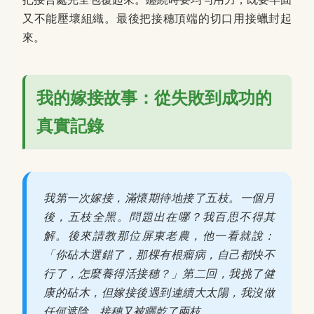
又不能壓壞組織。最後把接穗頂端的切口用接蠟封起
來。
我的嫁接故事：從失敗到成功的
真實記錄
我第一次嫁接，滿懷期待地接了五枝。一個月
後，五枝全黑。問題出在哪？我百思不得其
解。後來請教那位屏東老農，他一看就說：
「你砧木選錯了，那棵有根瘤病，自己都快不
行了，怎麼養得活接穗？」第二回，我挑了健
康的砧木，但嫁接後遇到連續大太陽，我沒做
任何遮陰，接穗又被曬乾了兩枝。