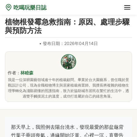
吃喝玩樂日誌
植物根發霉急救指南：原因、處理步驟
與預防方法
•
發布日期：2026年04月14日
作者：
林睦森
我是一位深耕園藝領域逾十年的植栽顧問。畢業於台大園藝系，曾任職於景
觀設計公司，現為全職植物博主與居家植栽佈置師。我擅長將複雜的植物生
理學轉化為淺顯易懂的照護指南，致力於協助城市居民在繁忙的生活中，透
過雙手觸摸泥土的溫度，成功打造屬於自己的綠意角落。
那天早上，我照例去陽台澆水，發現最愛的那盆龜背
竹葉子垂頭喪氣，邊緣開始泛黃。心裡一沉，直覺告