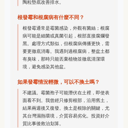
陶粒墊底改善排水。
根發霉和根腐病有什麼不同？
根發霉通常是霉菌感染，外觀有菌絲；根腐
病可能是細菌或真菌引起，根部直接腐爛發
黑。處理方式類似，但根腐病傳播更快，需
要更徹底消毒。我遇到過根腐病，整盆土都
有臭味，那時只能丟棄植物並徹底清潔環
境，避免感染其他盆。
如果發霉情況輕微，可以不換土嗎？
不建議。霉菌孢子可能潛伏在土裡，即使表
面看不到。我曾經只修剪根部，沿用舊土，
結果兩週後又復發。換土是根除的關鍵，尤
其台灣濕熱環境，介質容易劣化。投資好介
質比事後救治划算。