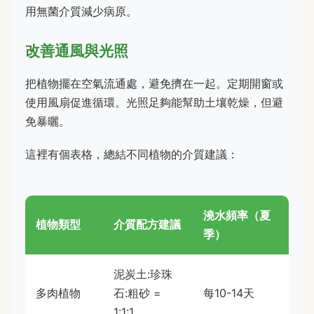
用無菌介質減少病原。
改善通風與光照
把植物擺在空氣流通處，避免擠在一起。定期開窗或
使用風扇促進循環。光照足夠能幫助土壤乾燥，但避
免暴曬。
這裡有個表格，總結不同植物的介質建議：
澆水頻率（夏
植物類型
介質配方建議
季）
泥炭土:珍珠
多肉植物
石:粗砂 =
每10-14天
1:1:1