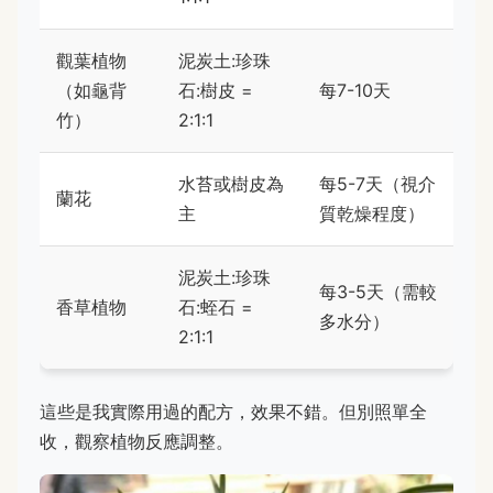
觀葉植物
泥炭土:珍珠
（如龜背
石:樹皮 =
每7-10天
竹）
2:1:1
水苔或樹皮為
每5-7天（視介
蘭花
主
質乾燥程度）
泥炭土:珍珠
每3-5天（需較
香草植物
石:蛭石 =
多水分）
2:1:1
這些是我實際用過的配方，效果不錯。但別照單全
收，觀察植物反應調整。