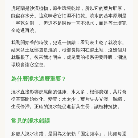
虎尾蘭是沙漠植物，原生環境乾燥，所以它的葉片肥厚，
能儲存水分。這意味著它怕濕不怕乾。澆水的基本原則是
「寧乾勿濕」。但這不是叫你一直不澆水，而是等土壤完
全乾透再澆。
我剛開始養的時候，犯過一個錯：看到表土乾了就澆水。
結果盆土底部還是濕的，根部長期悶在濕土裡，沒幾個月
就爛根了。後來我才明白，虎尾蘭的根系需要呼吸，潮濕
環境會讓它窒息。
為什麼澆水這麼重要？
澆水直接影響虎尾蘭的健康。水太多，根部腐爛，葉片會
從基部開始軟化、變黃；水太少，葉片失去光澤、皺縮，
生長停滯。正確的澆水能促進新葉生長，讓植株挺拔。
常見的澆水錯誤
多數人澆水出錯，是因為太依賴「固定頻率」。比如每週