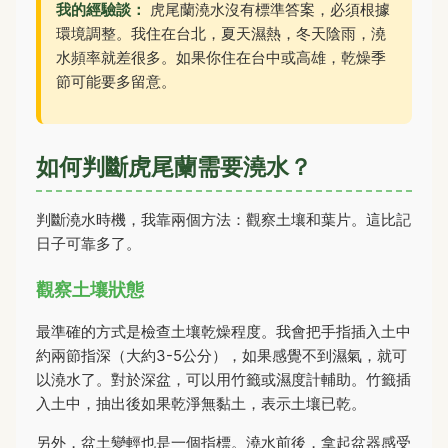
我的經驗談：
虎尾蘭澆水沒有標準答案，必須根據
環境調整。我住在台北，夏天濕熱，冬天陰雨，澆
水頻率就差很多。如果你住在台中或高雄，乾燥季
節可能要多留意。
如何判斷虎尾蘭需要澆水？
判斷澆水時機，我靠兩個方法：觀察土壤和葉片。這比記
日子可靠多了。
觀察土壤狀態
最準確的方式是檢查土壤乾燥程度。我會把手指插入土中
約兩節指深（大約3-5公分），如果感覺不到濕氣，就可
以澆水了。對於深盆，可以用竹籤或濕度計輔助。竹籤插
入土中，抽出後如果乾淨無黏土，表示土壤已乾。
另外，盆土變輕也是一個指標。澆水前後，拿起盆器感受