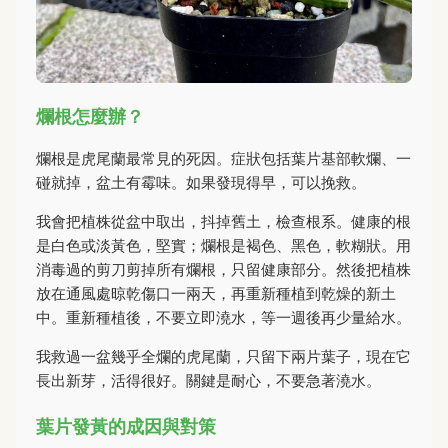
爛根怎麼辦？
爛根是虎尾蘭最常見的死因。症狀包括葉片基部軟爛、一
碰就掉，盆土有霉味。如果發現得早，可以挽救。
我會把植株從盆中取出，抖掉舊土，檢查根系。健康的根
是白色或淡黃色，堅實；爛根是褐色、黑色，軟糊狀。用
消毒過的剪刀剪掉所有爛根，只留健康部分。然後把植株
放在通風處晾乾傷口一兩天，再重新種植到乾燥的新土
中。重新種植後，不要立即澆水，等一週後再少量給水。
我救過一盆幾乎全爛的虎尾蘭，只留下兩片葉子，現在它
長出新芽，活得很好。關鍵是耐心，不要急著澆水。
葉片發黃的成因與對策