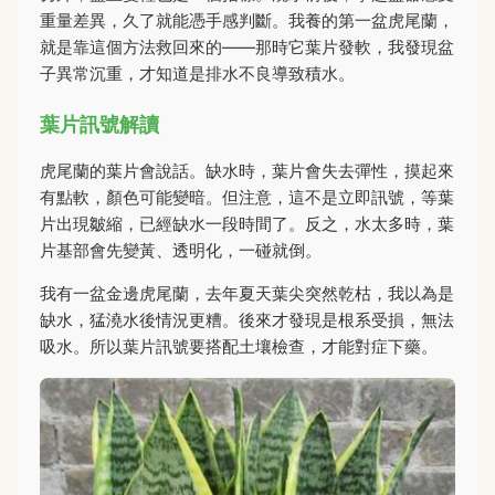
重量差異，久了就能憑手感判斷。我養的第一盆虎尾蘭，
就是靠這個方法救回來的——那時它葉片發軟，我發現盆
子異常沉重，才知道是排水不良導致積水。
葉片訊號解讀
虎尾蘭的葉片會說話。缺水時，葉片會失去彈性，摸起來
有點軟，顏色可能變暗。但注意，這不是立即訊號，等葉
片出現皺縮，已經缺水一段時間了。反之，水太多時，葉
片基部會先變黃、透明化，一碰就倒。
我有一盆金邊虎尾蘭，去年夏天葉尖突然乾枯，我以為是
缺水，猛澆水後情況更糟。後來才發現是根系受損，無法
吸水。所以葉片訊號要搭配土壤檢查，才能對症下藥。