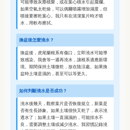
可能導致灰塵積聚，或在葉心積水引起腐爛。
如果空氣太乾燥，可以偶爾噴霧增加濕度，但
噴後要擦乾葉心。我只有在清潔葉片時才噴
水，用軟布擦拭。
換盆後怎麼澆水？
換盆後，虎尾蘭根系有傷口，立即澆水可能導
致感染。我會等一週再澆水，讓根系適應新環
境。期間保持土壤微乾，放在陰涼處。如果換
盆時土壤是濕的，甚至可以等更久。
如何判斷澆水是否成功？
澆水後幾天，觀察葉片是否恢復挺立，新葉是
否有生長跡象。如果土壤很快又乾了，表示澆
透水了；如果土壤一直濕濕的，可能排水不
良，需要調整土壤或減少澆水。我習慣記錄澆