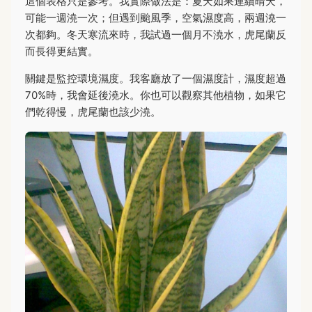
這個表格只是參考。我實際做法是：夏天如果連續晴天，
可能一週澆一次；但遇到颱風季，空氣濕度高，兩週澆一
次都夠。冬天寒流來時，我試過一個月不澆水，虎尾蘭反
而長得更結實。
關鍵是監控環境濕度。我客廳放了一個濕度計，濕度超過
70%時，我會延後澆水。你也可以觀察其他植物，如果它
們乾得慢，虎尾蘭也該少澆。