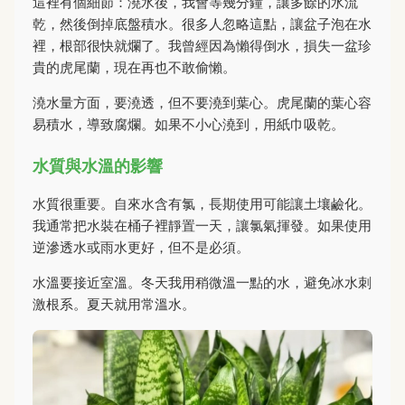
這裡有個細節：澆水後，我會等幾分鐘，讓多餘的水流
乾，然後倒掉底盤積水。很多人忽略這點，讓盆子泡在水
裡，根部很快就爛了。我曾經因為懶得倒水，損失一盆珍
貴的虎尾蘭，現在再也不敢偷懶。
澆水量方面，要澆透，但不要澆到葉心。虎尾蘭的葉心容
易積水，導致腐爛。如果不小心澆到，用紙巾吸乾。
水質與水溫的影響
水質很重要。自來水含有氯，長期使用可能讓土壤鹼化。
我通常把水裝在桶子裡靜置一天，讓氯氣揮發。如果使用
逆滲透水或雨水更好，但不是必須。
水溫要接近室溫。冬天我用稍微溫一點的水，避免冰水刺
激根系。夏天就用常溫水。