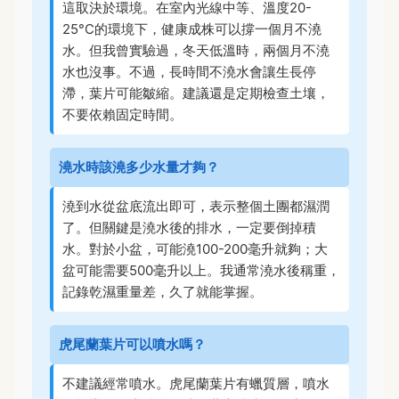
這取決於環境。在室內光線中等、溫度20-
25°C的環境下，健康成株可以撐一個月不澆
水。但我曾實驗過，冬天低溫時，兩個月不澆
水也沒事。不過，長時間不澆水會讓生長停
滯，葉片可能皺縮。建議還是定期檢查土壤，
不要依賴固定時間。
澆水時該澆多少水量才夠？
澆到水從盆底流出即可，表示整個土團都濕潤
了。但關鍵是澆水後的排水，一定要倒掉積
水。對於小盆，可能澆100-200毫升就夠；大
盆可能需要500毫升以上。我通常澆水後稱重，
記錄乾濕重量差，久了就能掌握。
虎尾蘭葉片可以噴水嗎？
不建議經常噴水。虎尾蘭葉片有蠟質層，噴水