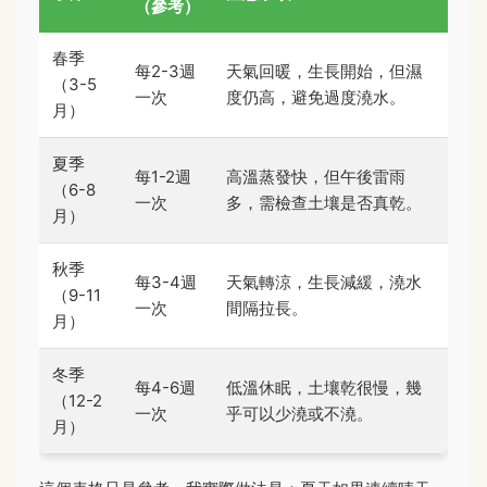
（參考）
春季
每2-3週
天氣回暖，生長開始，但濕
（3-5
一次
度仍高，避免過度澆水。
月）
夏季
每1-2週
高溫蒸發快，但午後雷雨
（6-8
一次
多，需檢查土壤是否真乾。
月）
秋季
每3-4週
天氣轉涼，生長減緩，澆水
（9-11
一次
間隔拉長。
月）
冬季
每4-6週
低溫休眠，土壤乾很慢，幾
（12-2
一次
乎可以少澆或不澆。
月）