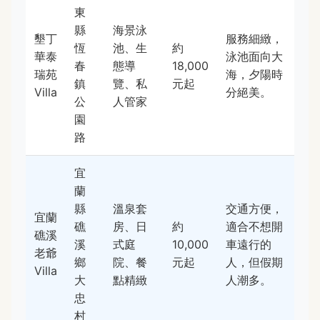
東
縣
海景泳
墾丁
服務細緻，
恆
池、生
約
華泰
泳池面向大
春
態導
18,000
瑞苑
海，夕陽時
鎮
覽、私
元起
Villa
分絕美。
公
人管家
園
路
宜
蘭
縣
溫泉套
交通方便，
宜蘭
礁
房、日
約
適合不想開
礁溪
溪
式庭
10,000
車遠行的
老爺
鄉
院、餐
元起
人，但假期
Villa
大
點精緻
人潮多。
忠
村