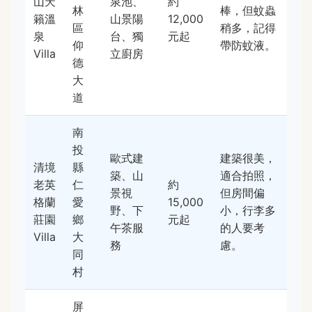
山天
泉池、
約
林
棒，但蚊蟲
籟溫
山景陽
12,000
區
稍多，記得
泉
台、獨
元起
仰
帶防蚊液。
Villa
立廚房
德
大
道
南
投
歐式建
建築很美，
清境
縣
築、山
適合拍照，
老英
仁
約
景視
但房間偏
格蘭
愛
15,000
野、下
小，行李多
莊園
鄉
元起
午茶服
的人要考
Villa
大
務
慮。
同
村
屏