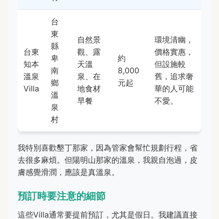
台
東
自然景
環境清幽，
縣
台東
觀、露
價格實惠，
卑
約
知本
天溫
但設施較
南
8,000
溫泉
泉、在
舊，追求奢
鄉
元起
Villa
地食材
華的人可能
溫
早餐
不愛。
泉
村
我特別喜歡墾丁那家，因為管家會幫忙規劃行程，省
去很多麻煩。但陽明山那家的溫泉，我親自泡過，皮
膚感覺滑潤，應該是真溫泉。
預訂時要注意的細節
這些Villa通常要提前預訂，尤其是假日。我建議直接