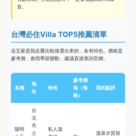
音。
台灣必住Villa TOP5推薦清單
這五家是我反覆比較後選出來的，各有特色。價格是
參考價，會因季節變動，建議直接查詢官網。
參考價
地
名稱
特色
格（每
我的點評
址
晚）
台
北
市
陽明
私人溫
士
溫泉水質很