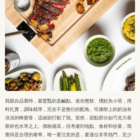
我親自品嘗時，最驚豔的是鹹點。迷你蟹餅、燻鮭魚小塔，用
料扎實，調味精準，完全不是敷衍的配角。司康附上的奶油有
淡淡的蜂蜜香，這細節打動了我。當然，甜點部分如巧克力慕
斯杯也水準之上。價格雖高，但考慮到地點、食材和份量，我
覺得是合理的奢華。唯一要注意的是，窗邊位非常熱門，至少