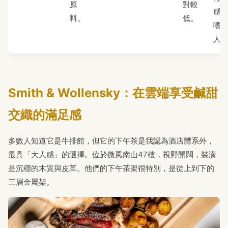
原
對較
感
料。
低。
嗜
人
Smith & Wollensky：在雲端享受鹹甜
交織的滿足感
多數人知道它是牛排館，但它的下午茶是我認為酒店體系外，
最具「大人感」的選擇。位於微風南山47樓，視野開闊，裝潢
是沉穩的木質與皮革。他們的下午茶架很特別，是從上到下的
三層金屬架。