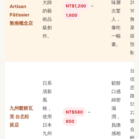
大師
味層
29
~
Artisan
NT$1,200
的藝
次驚
16
Pâtissier
1,600
術品
人，
無
敦南概念店
級創
像吃
菜
作。
一幅
採
畫。
預
制
台
信
日系
鬆餅
忠
清新
口感
路
風
綿密
55
九州鬆餅瓦
格，
濕
~
NT$580
22
芙 台北松
使用
潤，
號
850
菸店
日本
負擔
合
九州
感相
輕