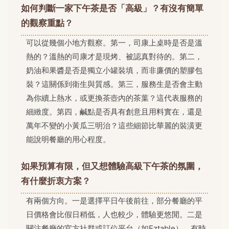
如何判斷一家下午茶是否「高級」？有沒有簡單
的觀察重點？
可以從幾個小地方觀察。第一，司康上桌時是否是溫
熱的？溫熱的司康才是現烤、被認真對待的。第二，
奶油和果醬是否是獨立小罐裝填，而非廉價的塑膠包
裝？這關係到衛生與質感。第三，服務生是否會主動
為你續上熱水，或更換茶壺內的茶葉？這代表服務的
細緻度。第四，鹹點是否具有創意且用料實在，還是
萬年不變的小黃瓜三明治？這些細節比華麗的裝潢更
能說明餐廳的用心程度。
如果預算有限，但又想體驗高級下午茶的氛圍，
有什麼折衷方案？
有兩個方向。一是選擇平日午後前往，部分餐廳的平
日價格會比假日稍低，人也較少，體驗更悠閒。二是
關注餐廳的官方社群或訂位平台（如Eztable），有時