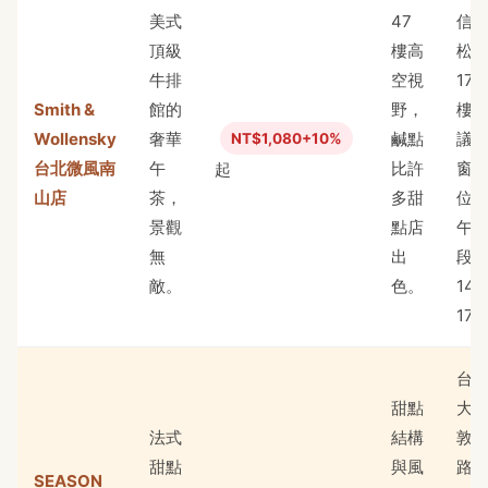
美式
47
信
頂級
樓高
松
牛排
空視
17
Smith &
館的
野，
樓
Wollensky
奢華
鹹點
議
NT$1,080+10%
台北微風南
午
比許
窗
起
山店
茶，
多甜
位
景觀
點店
午
無
出
段
敵。
色。
14:
17:
台
甜點
大
法式
結構
敦
甜點
與風
路
SEASON