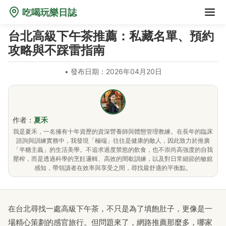
吃喝玩樂日誌
台北高級下午茶推薦：私藏名單、預約
攻略與不踩雷指南
•
發布日期：2026年04月20日
作者：
夏禾
我是夏禾，一名擁有十年資歷的資深營養師與體態管理教練。在長年的臨床
諮詢與訓練實務中，我發現「極端」往往是健康的敵人，因此致力於推廣
「半糖主義」的生活美學。不追求過度禁慾的飲食，也不崇尚高強度的自我
壓榨，而是透過科學的烹飪邏輯、高效的間歇訓練，以及對日常細節的敏銳
感知，帶領讀者在效率與享受之間，尋找最舒適的平衡點。
在台北尋找一處高級下午茶，不只是為了填飽肚子，更像是一
場精心策劃的感官旅行。但問題來了，網路推薦那麼多，哪家