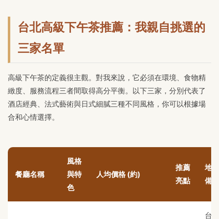
台北高級下午茶推薦：我親自挑選的
三家名單
高級下午茶的定義很主觀。對我來說，它必須在環境、食物精
緻度、服務流程三者間取得高分平衡。以下三家，分別代表了
酒店經典、法式藝術與日式細膩三種不同風格，你可以根據場
合和心情選擇。
風格
推薦
地
餐廳名稱
與特
人均價格 (約)
亮點
備
色
台