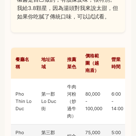
我給3.8顆星，因為湯頭對我來說太甜，但
如果你吃膩了傳統口味，可以試試看。
價格範
餐廳名
地址區
推薦
營業
圍（越
稱
域
菜色
時間
南盾）
牛肉
Pho
第一郡
河粉
80,000
6:00
Thin Lo
Lo Duc
（炒
-
-
4
Duc
街
過牛
100,000
14:00
肉）
Pho
第三郡
75,000
5:00