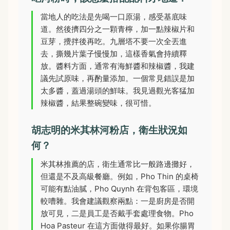
當地人的吃法是先喝一口原湯，感受基底味
道。然後擠四分之一顆青檸，加一點辣椒片和
豆芽，攪拌後再吃。九層塔不要一次全丟進
去，撕幾片葉子慢慢加，這樣香氣會持續釋
放。醬料方面，通常有海鮮醬和辣椒醬，我建
議先試原味，再酌量添加。一個常見錯誤是加
太多醬，蓋過湯頭的鮮味。我見過觀光客猛加
辣椒醬，結果整碗變味，很可惜。
胡志明的米其林河粉店，衛生狀況如
何？
米其林推薦的店，衛生通常比一般路邊攤好，
但還是不及高級餐廳。例如，Pho Thin 的桌椅
可能有點油膩，Pho Quynh 在背包客區，環境
較嘈雜。我會建議觀察兩點：一是廚房是否開
放可見，二是員工是否戴手套處理食物。Pho
Hoa Pasteur 在這方面做得最好。如果你腸胃