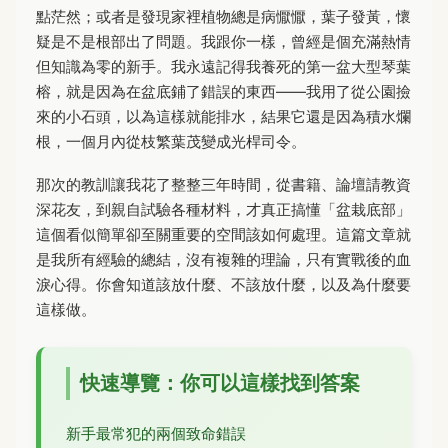
點茫然；或者是發現家裡植物總是病懨懨，葉子發黃，懷
疑是不是根部出了問題。我跟你一樣，曾經是個充滿熱情
但知識為零的新手。我永遠記得我養死的第一盆大型琴葉
榕，就是因為在盆底鋪了錯誤的東西——我用了從公園撿
來的小石頭，以為這樣就能排水，結果它還是因為積水爛
根，一個月內從枝繁葉茂變成光桿司令。
那次的教訓讓我花了整整三年時間，從書籍、論壇請教資
深花友，到親自試驗各種材料，才真正搞懂「盆栽底部」
這個看似簡單卻至關重要的空間該如何處理。這篇文章就
是我所有經驗的總結，沒有複雜的理論，只有實戰後的血
淚心得。你會知道該放什麼、不該放什麼，以及為什麼要
這樣做。
快速導覽：你可以這樣找到答案
新手最常犯的兩個致命錯誤