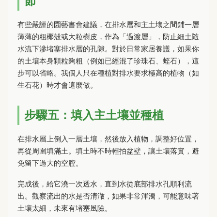
節
有些嚴謹的園藝書會建議，在排水層和主土壤之間鋪一層
薄薄的粗椰殼或大粒樹皮，作為「過渡層」，防止細土隨
水流下滲堵塞排水層的孔隙。對於日常家居養護，如果你
的土壤本身顆粒夠粗（例如已經混了珍珠石、蛭石），這
步可以省略。我個人只在種植對排水要求極高的植物（如
生石花）時才會這麼做。
步驟五：填入主土壤並種植
在排水層上倒入一層土壤，然後放入植物，調整好位置，
再從周圍填滿土。填土時不時輕拍盆壁，讓土壤落實，避
免留下過大的空腔。
完成後，給它澆一次透水，直到水從底部排水孔順利流
出。觀察流出的水是否清澈，如果非常渾濁，可能意味著
土壤太細，未來有堵塞風險。