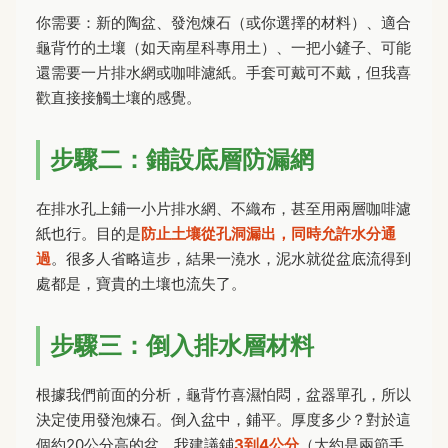
你需要：新的陶盆、發泡煉石（或你選擇的材料）、適合
龜背竹的土壤（如天南星科專用土）、一把小鏟子、可能
還需要一片排水網或咖啡濾紙。手套可戴可不戴，但我喜
歡直接接觸土壤的感覺。
步驟二：鋪設底層防漏網
在排水孔上鋪一小片排水網、不織布，甚至用兩層咖啡濾
紙也行。目的是
防止土壤從孔洞漏出，同時允許水分通
過
。很多人省略這步，結果一澆水，泥水就從盆底流得到
處都是，寶貴的土壤也流失了。
步驟三：倒入排水層材料
根據我們前面的分析，龜背竹喜濕怕悶，盆器單孔，所以
決定使用發泡煉石。倒入盆中，鋪平。厚度多少？對於這
個約20公分高的盆，我建議鋪
3到4公分
（大約是兩節手