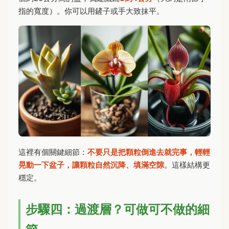
指的寬度）。你可以用鏟子或手大致抹平。
這裡有個關鍵細節：
不要只是把顆粒倒進去就完事，輕輕
晃動一下盆子，讓顆粒自然沉降、填滿空隙
。這樣結構更
穩定。
步驟四：過渡層？可做可不做的細