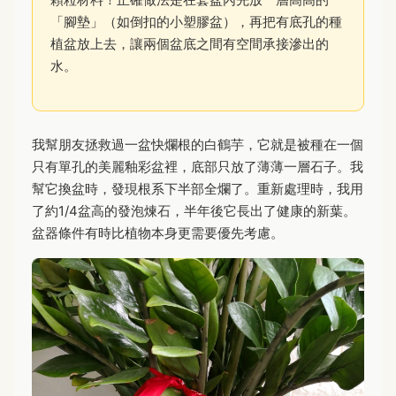
「腳墊」（如倒扣的小塑膠盆），再把有底孔的種
植盆放上去，讓兩個盆底之間有空間承接滲出的
水。
我幫朋友拯救過一盆快爛根的白鶴芋，它就是被種在一個
只有單孔的美麗釉彩盆裡，底部只放了薄薄一層石子。我
幫它換盆時，發現根系下半部全爛了。重新處理時，我用
了約1/4盆高的發泡煉石，半年後它長出了健康的新葉。
盆器條件有時比植物本身更需要優先考慮。