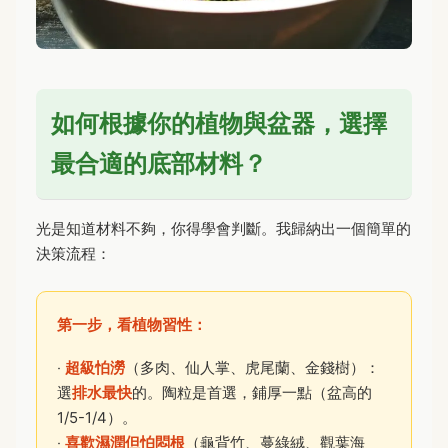
如何根據你的植物與盆器，選擇
最合適的底部材料？
光是知道材料不夠，你得學會判斷。我歸納出一個簡單的
決策流程：
第一步，看植物習性：
‧
超級怕澇
（多肉、仙人掌、虎尾蘭、金錢樹）：
選
排水最快
的。陶粒是首選，鋪厚一點（盆高的
1/5-1/4）。
‧
喜歡濕潤但怕悶根
（龜背竹、蔓綠絨、觀葉海