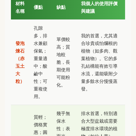
材料
我個人的使用評價
優點
缺點
名稱
與建議
孔隙
多，排
我的首選，尤其適
單價較
發泡
水兼顧
合珍貴或怕爛根的
高；質
煉石
保氣；
植物（如多肉、觀
地較
（赤
重量適
葉植物）。它的多
脆，長
玉土
中；酸
孔結構能有效引導
期使用
大
鹼中
水流，還能吸附少
可能粉
粒）
性；可
量多餘水分慢慢蒸
化。
重複使
發。
用。
幾乎無
排水首選，特別適
質輕；
保水
合大型盆栽或需要
價格實
性；表
極度排水環境的植
惠；圓