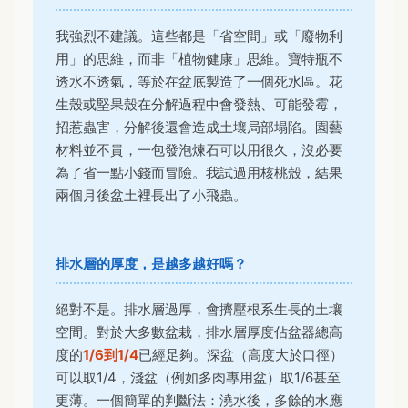
我強烈不建議。這些都是「省空間」或「廢物利
用」的思維，而非「植物健康」思維。寶特瓶不
透水不透氣，等於在盆底製造了一個死水區。花
生殼或堅果殼在分解過程中會發熱、可能發霉，
招惹蟲害，分解後還會造成土壤局部塌陷。園藝
材料並不貴，一包發泡煉石可以用很久，沒必要
為了省一點小錢而冒險。我試過用核桃殼，結果
兩個月後盆土裡長出了小飛蟲。
排水層的厚度，是越多越好嗎？
絕對不是。排水層過厚，會擠壓根系生長的土壤
空間。對於大多數盆栽，排水層厚度佔盆器總高
度的
1/6到1/4
已經足夠。深盆（高度大於口徑）
可以取1/4，淺盆（例如多肉專用盆）取1/6甚至
更薄。一個簡單的判斷法：澆水後，多餘的水應