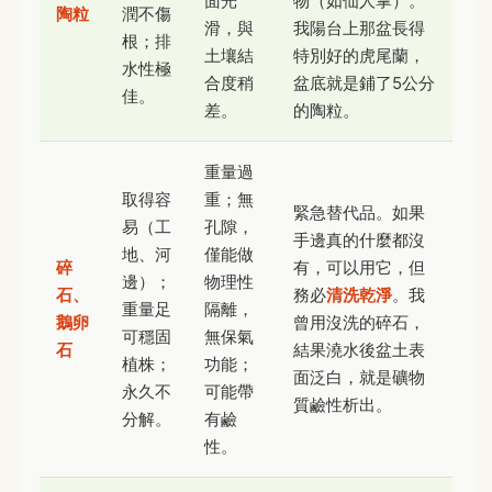
面光
物（如仙人掌）。
陶粒
潤不傷
滑，與
我陽台上那盆長得
根；排
土壤結
特別好的虎尾蘭，
水性極
合度稍
盆底就是鋪了5公分
佳。
差。
的陶粒。
重量過
取得容
重；無
緊急替代品。如果
易（工
孔隙，
手邊真的什麼都沒
地、河
僅能做
碎
有，可以用它，但
邊）；
物理性
石、
務必
清洗乾淨
。我
重量足
隔離，
鵝卵
曾用沒洗的碎石，
可穩固
無保氣
石
結果澆水後盆土表
植株；
功能；
面泛白，就是礦物
永久不
可能帶
質鹼性析出。
分解。
有鹼
性。