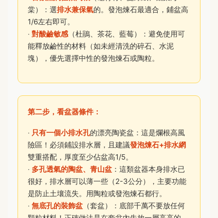
棠）：選
排水兼保氣
的。發泡煉石最適合，鋪盆高
1/6左右即可。
‧
對酸鹼敏感
（杜鵑、茶花、藍莓）：避免使用可
能釋放鹼性的材料（如未經清洗的碎石、水泥
塊），優先選擇中性的發泡煉石或陶粒。
第二步，看盆器條件：
‧
只有一個小排水孔
的漂亮陶瓷盆：這是爛根高風
險區！必須鋪設排水層，且建議
發泡煉石+排水網
雙重搭配，厚度至少佔盆高1/5。
‧
多孔透氣的陶盆、青山盆
：這類盆器本身排水已
很好，排水層可以薄一些（2-3公分），主要功能
是防止土壤流失。用陶粒或發泡煉石都行。
‧
無底孔的裝飾盆
（套盆）：底部千萬不要放任何
顆粒材料！正確做法是在套盆內先放一層高高的