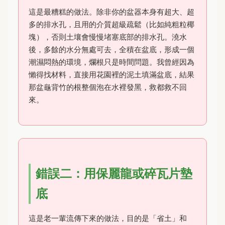
這是最糟糕的做法。除非你的盆器本身有超大、超
多的排水孔，且用的介質超級疏鬆（比如純粗粒椰
塊），否則土壤會慢慢堵塞底部的排水孔。澆水
後，多餘的水分無處可去，全積在盆底，形成一個
潮濕悶熱的環境，爛根只是時間問題。我曾經因為
懶得找材料，直接用花園裡的泥土填滿盆底，結果
那盆龜背竹的根整個泡在水裡發黑，救都救不回
來。
錯誤二：用保麗龍或碎瓦片墊
底
這是老一輩流傳下來的做法，目的是「省土」和