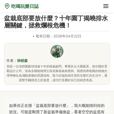
吃喝玩樂日誌
盆栽底部要放什麼？十年園丁揭曉排水
層關鍵，拯救爛根危機！
•
發布日期：2026年04月22日
作者：
林睦森
我是一位深耕園藝領域逾十年的植栽顧問。畢業於台大園藝系，曾任職於景
觀設計公司，現為全職植物博主與居家植栽佈置師。我擅長將複雜的植物生
理學轉化為淺顯易懂的照護指南，致力於協助城市居民在繁忙的生活中，透
過雙手觸摸泥土的溫度，成功打造屬於自己的綠意角落。
如果你正在搜「盆栽底部要放什麼」，我大概能猜到你的
狀況。可能是剛買了新盆栽準備換盆，看著空空的盆底有