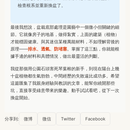
檢查根系並重新換盆了。
最後我想說，盆栽底部處理是園藝中一個微小但關鍵的細
節。它就像房子的地基，做得紮實，上面的建築（植物）
才能穩固健康。與其迷信某種萬能材料，不如理解背後的
原理——
排水、透氣、防堵塞
。掌握了這三點，你就能根
據手邊的材料和具體情況，做出最靈活的判斷。
我從那個用公園石頭害死琴葉榕的新手，到現在陽台上幾
十盆植物都生氣勃勃，中間經歷的失敗遠比成功多。希望
這篇匯集了我親身經驗與教訓的文章，能幫你繞開那些
坑，直接享受綠意帶來的樂趣。動手試試看吧，從下一次
換盆開始。
分享到:
微博
微信
Twitter
Facebook