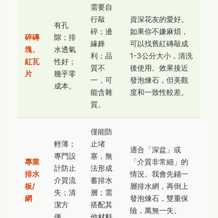
需要自
行敲
資深花友的愛好。
有孔
碎；邊
如果你不嫌麻煩，
碎磚
隙；排
緣鋒
可以找舊紅磚敲成
塊、
水透氣
利；品
1-3公分大小，清洗
紅瓦
性好；
質不
後使用。效果接近
片
幾乎零
一，可
發泡煉石，但美觀
成本。
能含雜
度和一致性較差。
質。
僅能防
輕薄；
止堵
適合「深盆」或
專門設
塞，無
專業
「介質非常細」的
計防止
法形成
排水
情況。我會先鋪一
介質流
蓄排水
板/
層排水網，再倒上
失；清
層；需
網
發泡煉石，雙重保
潔方
搭配其
險，萬無一失。
便。
他材料