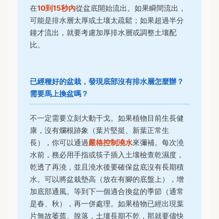
在
10到15秒內
從盆底開始流出。如果瞬間流出，
可能是排水層太厚或土壤太疏鬆；如果超過半分
鐘才流出，就要考慮加厚排水層或調整土壤配
比。
已經種好的盆栽，發現底部沒有排水層怎麼辦？
需要馬上換盆嗎？
不一定需要立刻大動干戈。如果植物目前生長健
康，沒有爛根跡象（葉片堅挺、新葉正常生
長），你可以通過
嚴格控制澆水
來彌補。每次澆
水前，務必用手指或筷子插入土壤檢查乾濕度，
乾透了再澆，並且澆水後要確保盆底沒有長期積
水。可以將盆栽墊高（放在有腳的底盤上），增
加底部通風。等到下一個適合換盆的季節（通常
是春、秋），再一併處理。如果植物已經出現葉
片無故萎蔫、脫落，土壤長期不乾，那就要儘快