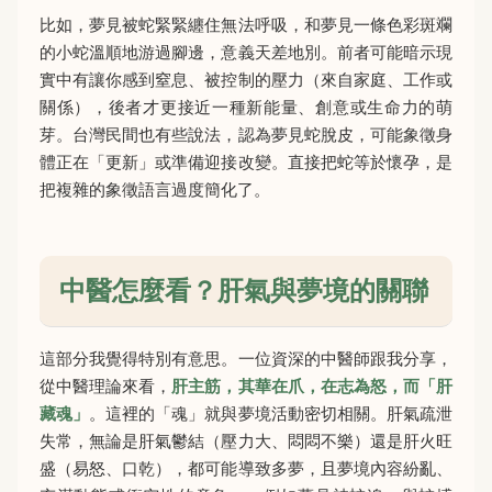
比如，夢見被蛇緊緊纏住無法呼吸，和夢見一條色彩斑斕
的小蛇溫順地游過腳邊，意義天差地別。前者可能暗示現
實中有讓你感到窒息、被控制的壓力（來自家庭、工作或
關係），後者才更接近一種新能量、創意或生命力的萌
芽。台灣民間也有些說法，認為夢見蛇脫皮，可能象徵身
體正在「更新」或準備迎接改變。直接把蛇等於懷孕，是
把複雜的象徵語言過度簡化了。
中醫怎麼看？肝氣與夢境的關聯
這部分我覺得特別有意思。一位資深的中醫師跟我分享，
從中醫理論來看，
肝主筋，其華在爪，在志為怒，而「肝
藏魂」
。這裡的「魂」就與夢境活動密切相關。肝氣疏泄
失常，無論是肝氣鬱結（壓力大、悶悶不樂）還是肝火旺
盛（易怒、口乾），都可能導致多夢，且夢境內容紛亂、