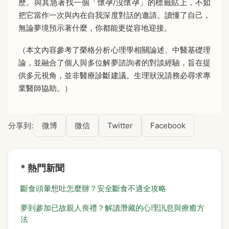
歷。與其急著找一個「懷孕/沒懷孕」的標籤貼上，不如
把它當作一次與內在自我深度對話的邀請。讀懂了自己，
無論夢境預示著什麼，你都能更從容地迎接。
（本文內容參考了榮格分析心理學相關論述、中醫基礎理
論，並融合了個人與多位解夢諮詢者的對談經驗，旨在提
供多元視角，並非醫療診斷建議。生理狀況請務必尋求專
業醫師協助。）
分享到:
微博
微信
Twitter
Facebook
* 熱門新聞
斷食頭暈想吐怎麼辦？安全斷食不適全攻略
夢到參加已故親人喪禮？解讀潛藏的心理訊息與療癒方
法