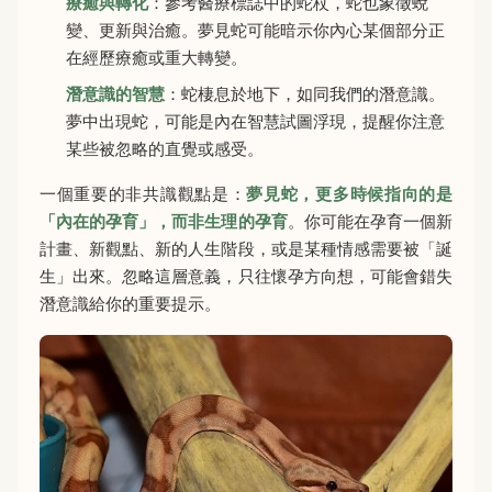
療癒與轉化
：參考醫療標誌中的蛇杖，蛇也象徵蛻
變、更新與治癒。夢見蛇可能暗示你內心某個部分正
在經歷療癒或重大轉變。
潛意識的智慧
：蛇棲息於地下，如同我們的潛意識。
夢中出現蛇，可能是內在智慧試圖浮現，提醒你注意
某些被忽略的直覺或感受。
一個重要的非共識觀點是：
夢見蛇，更多時候指向的是
「內在的孕育」，而非生理的孕育
。你可能在孕育一個新
計畫、新觀點、新的人生階段，或是某種情感需要被「誕
生」出來。忽略這層意義，只往懷孕方向想，可能會錯失
潛意識給你的重要提示。