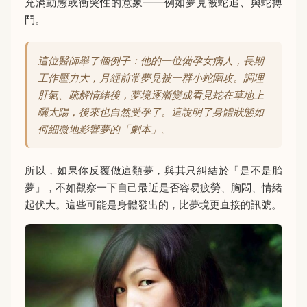
充滿動態或衝突性的意象——例如夢見被蛇追、與蛇搏
鬥。
這位醫師舉了個例子：他的一位備孕女病人，長期
工作壓力大，月經前常夢見被一群小蛇圍攻。調理
肝氣、疏解情緒後，夢境逐漸變成看見蛇在草地上
曬太陽，後來也自然受孕了。這說明了身體狀態如
何細微地影響夢的「劇本」。
所以，如果你反覆做這類夢，與其只糾結於「是不是胎
夢」，不如觀察一下自己最近是否容易疲勞、胸悶、情緒
起伏大。這些可能是身體發出的，比夢境更直接的訊號。