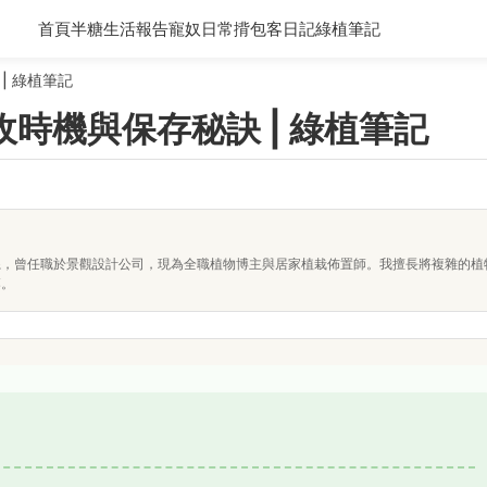
首頁
半糖生活報告
寵奴日常
揹包客日記
綠植筆記
| 綠植筆記
時機與保存秘訣 | 綠植筆記
系，曾任職於景觀設計公司，現為全職植物博主與居家植栽佈置師。我擅長將複雜的植
落。