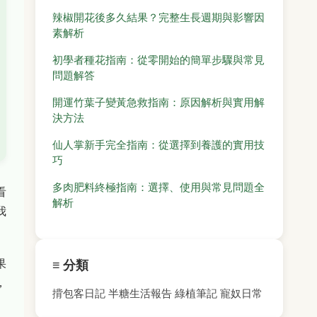
辣椒開花後多久結果？完整生長週期與影響因
素解析
初學者種花指南：從零開始的簡單步驟與常見
問題解答
開運竹葉子變黃急救指南：原因解析與實用解
決方法
仙人掌新手完全指南：從選擇到養護的實用技
巧
多肉肥料終極指南：選擇、使用與常見問題全
看
解析
我
果
≡ 分類
，
揹包客日記
半糖生活報告
綠植筆記
寵奴日常