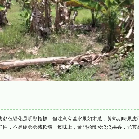
皮顏色變化是明顯指標，但注意有些水果如木瓜，黃熟期時果皮
彈性，不是硬梆梆或軟爛。氣味上，會開始散發淡淡果香，尤其