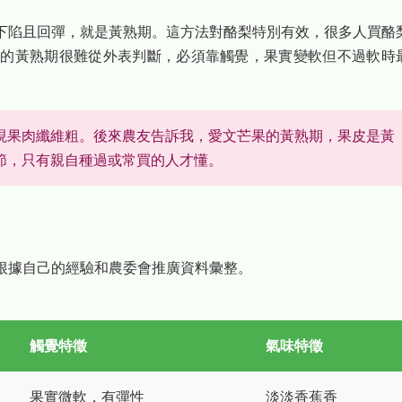
下陷且回彈，就是黃熟期。這方法對酪梨特別有效，很多人買酪
梨的黃熟期很難從外表判斷，必須靠觸覺，果實變軟但不過軟時
現果肉纖維粗。後來農友告訴我，愛文芒果的黃熟期，果皮是黃
節，只有親自種過或常買的人才懂。
根據自己的經驗和農委會推廣資料彙整。
觸覺特徵
氣味特徵
果實微軟，有彈性
淡淡香蕉香