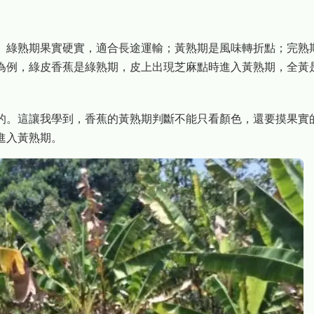
。綠熟期果實硬實，適合長途運輸；黃熟期是風味轉折點；完熟
為例，綠皮香蕉是綠熟期，皮上出現芝麻點時進入黃熟期，全黃
的。這讓我學到，香蕉的黃熟期判斷不能只看顏色，還要摸果實
進入黃熟期。