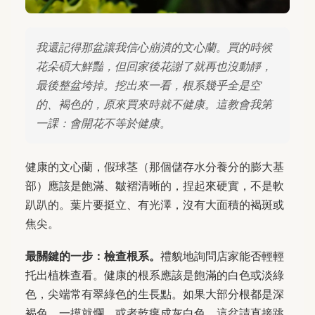
我還記得那盆讓我信心崩潰的文心蘭。買的時候
花朵碩大鮮豔，但回家後花謝了就再也沒動靜，
最後整盆垮掉。挖出來一看，根系幾乎全是空
的、褐色的，原來買來時就不健康。這教會我第
一課：會開花不等於健康。
健康的文心蘭，假球茎（那個儲存水分養分的膨大基
部）應該是飽滿、皺褶清晰的，捏起來硬實，不是軟
趴趴的。葉片要挺立、有光澤，沒有大面積的褐斑或
焦尖。
最關鍵的一步：檢查根系。
禮貌地詢問店家能否輕輕
托出植株查看。健康的根系應該是飽滿的白色或淡綠
色，尖端常有翠綠色的生長點。如果大部分根都是深
褐色、一摸就爛，或者乾癟成灰白色，這盆請直接跳