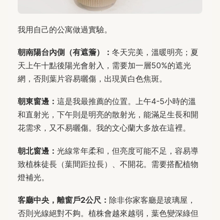
我用自己的公寓做過實驗。
朝南陽台內側（有遮簷）：
冬天完美，溫暖明亮；夏
天上午十點後陽光會射入，需要加一層50%的遮光
網，否則葉片容易曬傷，出現黃白色焦斑。
朝東窗邊：
這是我最推薦的位置。上午4-5小時的溫
和直射光，下午則是明亮的散射光，能滿足生長和開
花需求，又不易曬傷。我的文心蘭大多放在這裡。
朝北窗邊：
光線常年柔和，但亮度可能不足，容易導
致植株徒長（葉間距拉長）、不開花。需要搭配植物
燈補光。
客廳中央，離窗戶2公尺：
除非你家客廳是玻璃屋，
否則光線絕對不夠。植株會越來越弱，葉色變深綠但