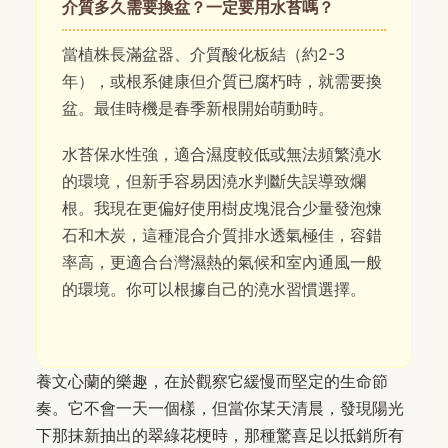
介質多久需要換盆？一定要用水苔嗎？
當植株長滿盆器、介質酸化板結（約2-3
年），或根系健康但介質已腐朽時，就需要換
盆。最佳時機是春季新根開始萌動時。
水苔保水性強，適合濕度較低或無法頻繁澆水
的環境，但新手容易因澆水判斷失誤導致爛
根。我現在更偏好使用樹皮塊混合少量發泡煉
石和木炭，這種混合介質排水透氣極佳，容錯
率高，更適合台灣濕熱的氣候和室內通風一般
的環境。你可以根據自己的澆水習慣選擇。
養文心蘭的樂趣，在於觀察它緩慢而堅定的生命節
奏。它不會一天一個樣，但當你某天清晨，發現陽光
下那抹新抽出的翠綠花梗時，那種驚喜足以抵銷所有