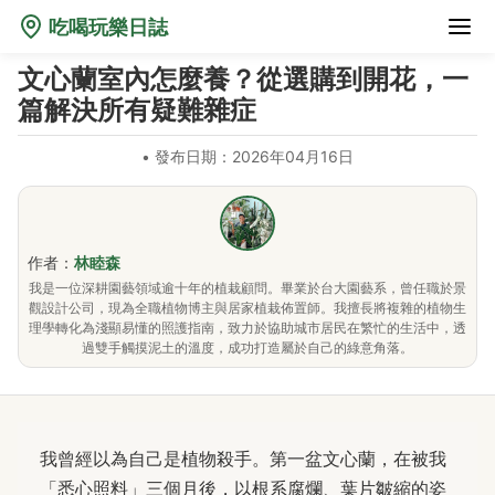
吃喝玩樂日誌
文心蘭室內怎麼養？從選購到開花，一
篇解決所有疑難雜症
•
發布日期：2026年04月16日
作者：
林睦森
我是一位深耕園藝領域逾十年的植栽顧問。畢業於台大園藝系，曾任職於景
觀設計公司，現為全職植物博主與居家植栽佈置師。我擅長將複雜的植物生
理學轉化為淺顯易懂的照護指南，致力於協助城市居民在繁忙的生活中，透
過雙手觸摸泥土的溫度，成功打造屬於自己的綠意角落。
我曾經以為自己是植物殺手。第一盆文心蘭，在被我
「悉心照料」三個月後，以根系腐爛、葉片皺縮的姿