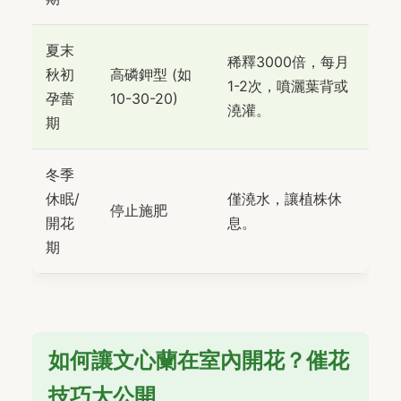
夏末
稀釋3000倍，每月
秋初
高磷鉀型 (如
1-2次，噴灑葉背或
孕蕾
10-30-20)
澆灌。
期
冬季
休眠/
僅澆水，讓植株休
停止施肥
開花
息。
期
如何讓文心蘭在室內開花？催花
技巧大公開