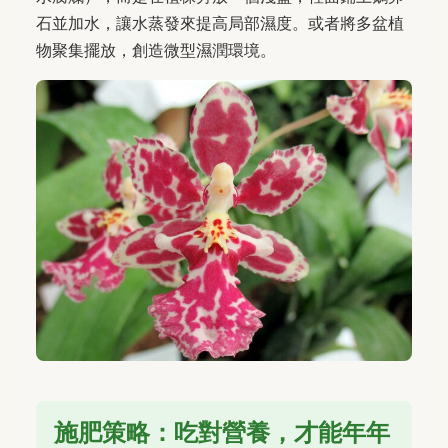
石並加水，讓水蒸發來提高局部濕度。或者將多盆植
物聚集擺放，創造微型濕潤環境。
施肥策略：吃對營養，才能年年