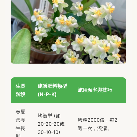
生長
建議肥料類型
施用頻率與技巧
階段
(N-P-K)
春夏
均衡型 (如
營養
稀釋2000倍，每2
20-20-20或
生長
週一次，澆灌。
30-10-10)
期