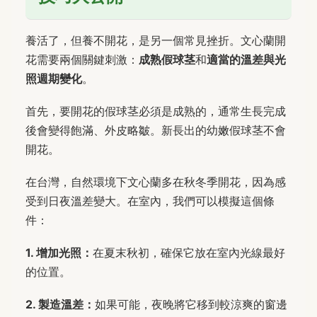
養活了，但養不開花，是另一個常見挫折。文心蘭開
花需要兩個關鍵刺激：
成熟假球茎
和
適當的溫差與光
照週期變化
。
首先，要開花的假球茎必須是成熟的，通常生長完成
後會變得飽滿、外皮略皺。新長出的幼嫩假球茎不會
開花。
在台灣，自然環境下文心蘭多在秋冬季開花，因為感
受到日夜溫差變大。在室內，我們可以模擬這個條
件：
1. 增加光照：
在夏末秋初，確保它放在室內光線最好
的位置。
2. 製造溫差：
如果可能，夜晚將它移到較涼爽的窗邊