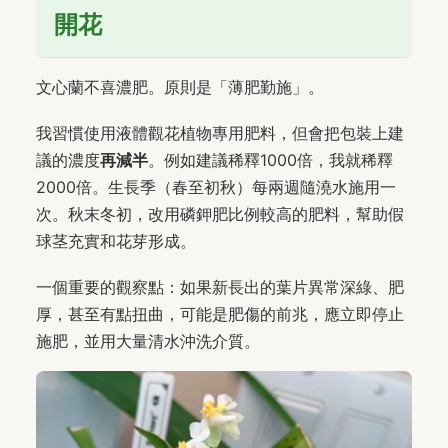
開花
文心蘭不喜濃肥。原則是「薄肥勤施」。
我習慣使用液體觀花植物專用肥料，但會把包裝上建
議的濃度
再減半
。例如建議稀釋1000倍，我就稀釋
2000倍。生長季（春至初秋）每兩週隨澆水施用一
次。秋末冬初，改用磷鉀肥比例較高的肥料，幫助假
球茎充實和花芽形成。
一個重要的觀察點：如果新長出的葉片異常深綠、肥
厚，甚至有點扭曲，可能是肥傷的前兆，應立即停止
施肥，並用大量清水沖洗介質。