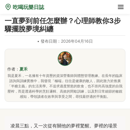
吃喝玩樂日誌
一直夢到前任怎麼辦？心理師教你3步
驟擺脫夢境糾纏
•
發布日期：2026年04月16日
作者：
夏禾
我是夏禾，一名擁有十年資歷的資深營養師與體態管理教練。在長年的臨床
諮詢與訓練實務中，我發現「極端」往往是健康的敵人，因此致力於推廣
「半糖主義」的生活美學。不追求過度禁慾的飲食，也不崇尚高強度的自我
壓榨，而是透過科學的烹飪邏輯、高效的間歇訓練，以及對日常細節的敏銳
感知，帶領讀者在效率與享受之間，尋找最舒適的平衡點。
凌晨三點，又一次從有關他的夢裡驚醒。夢裡的場景