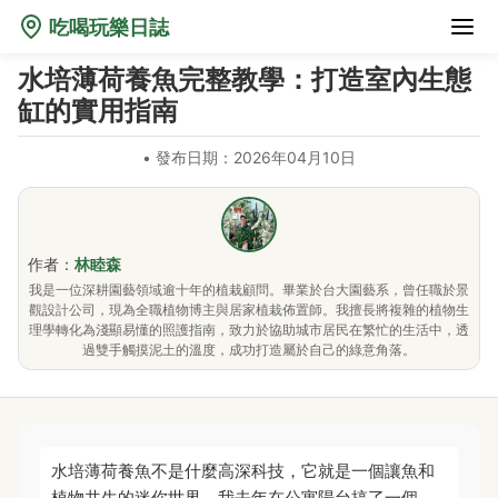
吃喝玩樂日誌
水培薄荷養魚完整教學：打造室內生態
缸的實用指南
•
發布日期：2026年04月10日
作者：
林睦森
我是一位深耕園藝領域逾十年的植栽顧問。畢業於台大園藝系，曾任職於景
觀設計公司，現為全職植物博主與居家植栽佈置師。我擅長將複雜的植物生
理學轉化為淺顯易懂的照護指南，致力於協助城市居民在繁忙的生活中，透
過雙手觸摸泥土的溫度，成功打造屬於自己的綠意角落。
水培薄荷養魚不是什麼高深科技，它就是一個讓魚和
植物共生的迷你世界。我去年在公寓陽台搞了一個，