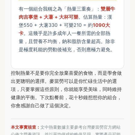
有一個組合我稱之為「熱量三重奏」：
雙層牛
肉吉事堡 + 大薯 + 大杯可樂
。估算熱量：漢
堡550 + 大薯330 + 可樂210 = 約
1090大
卡
。這幾乎是許多成年人一餐所需的全部熱
量，且營養不均衡，鈉和脂肪含量超高。除非
是極度耗能的勞動後補充，否則應極力避免。
控制熱量不是要你完全放棄喜愛的食物，而是學會做
出更聰明的選擇。麥當勞可以是你忙碌生活中的選
項，只要掌握這些原則，你就能享受美味，同時維持
健康的平衡。下次點餐前，花十秒鐘想想你的組合，
你會感謝自己做了這個決定。
本文事實核查：
文中熱量數據主要參考台灣麥當勞官方網站
公佈之營養資訊，並以平均值或約略值呈現，實際產品可能