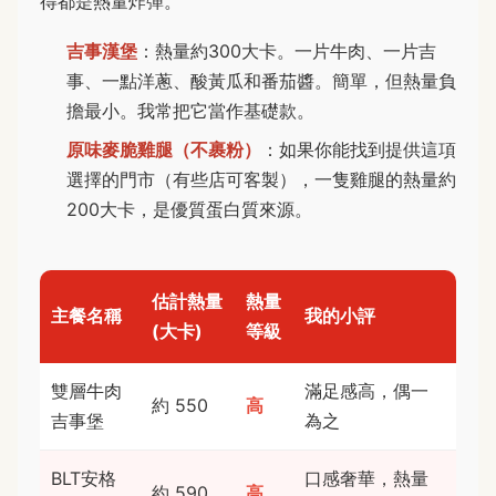
得都是熱量炸彈。
吉事漢堡
：熱量約300大卡。一片牛肉、一片吉
事、一點洋蔥、酸黃瓜和番茄醬。簡單，但熱量負
擔最小。我常把它當作基礎款。
原味麥脆雞腿（不裹粉）
：如果你能找到提供這項
選擇的門市（有些店可客製），一隻雞腿的熱量約
200大卡，是優質蛋白質來源。
估計熱量
熱量
主餐名稱
我的小評
(大卡)
等級
雙層牛肉
滿足感高，偶一
約 550
高
吉事堡
為之
BLT安格
口感奢華，熱量
約 590
高