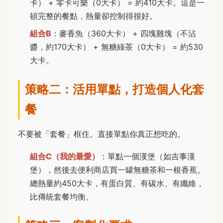
卡） + 零卡可樂（0大卡） = 約410大卡。這是一
頓完整的餐點，熱量卻控制得很好。
組合B
：麥香魚（360大卡） + 四塊雞塊（不沾
醬，約170大卡） + 無糖綠茶（0大卡） = 約530
大卡。
策略二：活用單點，打造個人化套
餐
不要被「套餐」框住。直接單點你真正想吃的。
組合C（我的最愛）
：單點一個漢堡（如吉事漢
堡），然後去便利商店買一罐無糖茶和一根香蕉。
總熱量約450大卡，有蛋白質、有碳水、有纖維，
比傳統套餐均衡。