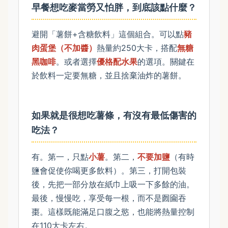
早餐想吃麥當勞又怕胖，到底該點什麼？
避開「薯餅+含糖飲料」這個組合。可以點
豬
肉蛋堡（不加醬）
熱量約250大卡，搭配
無糖
黑咖啡
。或者選擇
優格配水果
的選項。關鍵在
於飲料一定要無糖，並且捨棄油炸的薯餅。
如果就是很想吃薯條，有沒有最低傷害的
吃法？
有。第一，只點
小薯
。第二，
不要加鹽
（有時
鹽會促使你喝更多飲料）。第三，打開包裝
後，先把一部分放在紙巾上吸一下多餘的油。
最後，慢慢吃，享受每一根，而不是囫圇吞
棗。這樣既能滿足口腹之慾，也能將熱量控制
在110大卡左右。