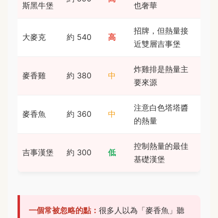
斯黑牛堡
也奢華
招牌，但熱量接
大麥克
約 540
高
近雙層吉事堡
炸雞排是熱量主
麥香雞
約 380
中
要來源
注意白色塔塔醬
麥香魚
約 360
中
的熱量
控制熱量的最佳
吉事漢堡
約 300
低
基礎漢堡
一個常被忽略的點：
很多人以為「麥香魚」聽