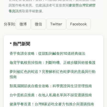
因製作略有差異。也建議讀者可直接查閱
麥當勞台灣官網營
養資訊
獲取最準確數據。
分享到:
微博
微信
Twitter
Facebook
* 熱門新聞
香芋食譜全攻略：從甜點到鹹食的10道經典做法
龜背芋氣根剪掉指南：判斷時機、正確步驟與術後養護
夢到被紅色的蛇追？完整解析紅色蛇夢境的意義與行動
指南
類風濕關節炎自癒全攻略：科學實證與生活管理指南
台中蛋糕店推薦：在地人私藏名單與不踩雷選購指南
健康早餐首選！台灣8家必吃全麥方包推介與選購指南