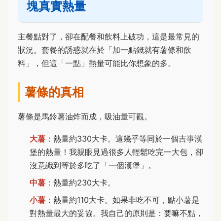
塊真實熱量
主餐點對了，卻在配餐和飲料上破功，這是最常見的
狀況。套餐的誘惑就在於「加一點錢就有薯條和飲
料」，但這「一點」熱量可能比你想象的多。
薯條的真相
薯條是馬鈴薯油炸而成，吸油量可觀。
大薯
：熱量約330大卡。這幾乎等同於一個吉事漢
堡的熱量！我親眼見過很多人輕鬆吃完一大包，卻
沒意識到等於多吃了「一個漢堡」。
中薯
：熱量約230大卡。
小薯
：熱量約110大卡。如果非吃不可，點小薯是
對熱量最大的妥協。我自己的原則是：要嘛不點，