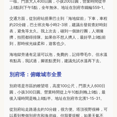
一樣。門票大人400日圓，小孩200日圓，營業時間從早
上8點到下午5點，全年無休。地址在別府市鐵輪559-1。
交通方面，從別府站搭乘巴士到「海地獄前」下車，車程
約20分鐘，巴士班次每小時2-3班，建議出發前查好時刻
表，避免等太久。我上次去，碰到一個旅行團，人潮擁
擠，拍照都得排隊。如果你不想人擠人，最好早上9點前
到，那時候光線柔和，遊客也少。
海地獄旁邊有足湯可以泡，免費的，記得帶毛巾。但水溫
有點高，我試過，腳差點燙到，建議先試水溫再下去。
別府塔：俯瞰城市全景
別府塔是市區的瞭望塔，高度100公尺，門票大人600日
圓，小孩300日圓。營業時間從上午10點到晚上9點，最
後入場時間是晚上8點半。地址在別府市北濱1-15-31。
從別府站走路過去約10分鐘，很方便。塔頂視野很棒，可
以看到整個別府市和海岸線。但我要提醒，如果天氣不