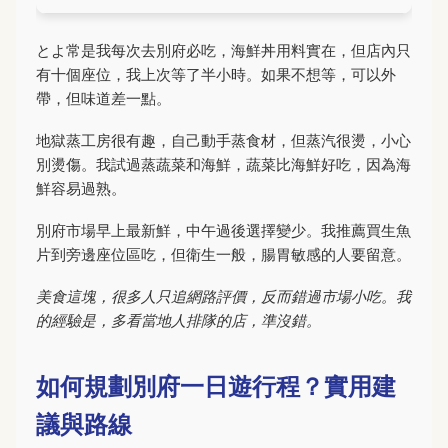
とよ常是我每次去別府必吃，海鮮丼用料實在，但店內只
有十個座位，我上次等了半小時。如果不想等，可以外
帶，但味道差一點。
地獄蒸工房很有趣，自己動手蒸食材，但蒸汽很燙，小心
別燙傷。我試過蒸蔬菜和海鮮，蔬菜比海鮮好吃，因為海
鮮容易過熟。
別府市場早上最新鮮，中午過後選擇變少。我推薦買生魚
片到旁邊座位區吃，但衛生一般，腸胃敏感的人要留意。
美食這塊，很多人只追網路評價，反而錯過市場小吃。我
的經驗是，多看當地人排隊的店，準沒錯。
如何規劃別府一日遊行程？實用建
議與路線