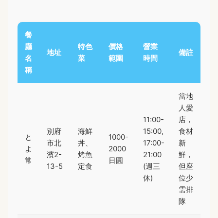
餐
廳
特色
價格
營業
地址
備註
名
菜
範圍
時間
稱
當地
人愛
11:00-
店，
別府
海鮮
15:00,
食材
と
1000-
市北
丼、
17:00-
新
よ
2000
濱2-
烤魚
21:00
鮮，
常
日圓
13-5
定食
(週三
但座
休)
位少
需排
隊