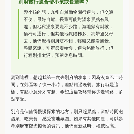
別府旅行適合帶小孩或長輩嗎？
帶小孩的話，九州自然動物園很適合，但交通
不便，最好自駕。長輩可能對溫泉景點有興
趣，但地獄溫泉要走不少路，海地獄有斜坡，
輪椅可通行，但其他地獄階梯多。我帶過父母
去，他們覺得別府塔不錯，輕鬆又能看風景。
整體來說，別府節奏較慢，適合悠閒旅行，但
行程別排太滿，預留休息時間。
寫到這裡，想起我第一次去別府的糗事：因為沒查巴士時
間，在郊區等了快一小時，差點錯過晚餐。旅行就是這
樣，有點小意外才有趣。希望這篇攻略幫你少走彎路，多
點享受。
別府是個值得慢慢探索的地方，別只趕景點，留點時間泡
溫泉、吃美食，感受當地氛圍。如果有其他問題，可以參
考別府市觀光協會的資訊，他們更新及時，權威性高。