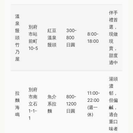
伴手
溫
禮首
泉
別府
選，
饅
紅豆
300-
市站
8:00-
現做
頭
溫泉
800
前町
18:00
現
竹
饅頭
日圓
10-5
賣，
乃
甜度
屋
適中
湯頭
濃
別府
拉
11:00-
郁，
市南
魚介
800-
麵
22:00
但偏
立石
系拉
1200
海
(週一
鹹，
1-1-
麵
日圓
鳴
休)
適合
1
重口
味者