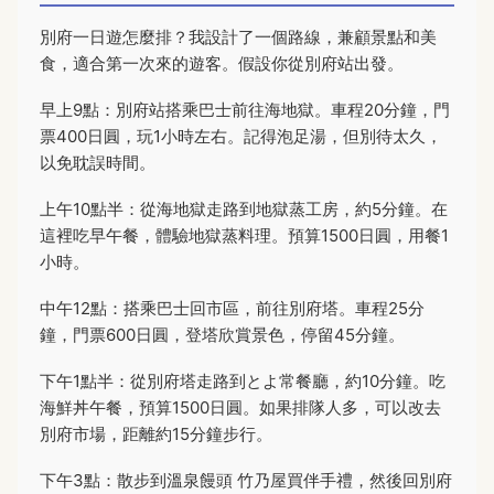
別府一日遊怎麼排？我設計了一個路線，兼顧景點和美
食，適合第一次來的遊客。假設你從別府站出發。
早上9點：別府站搭乘巴士前往海地獄。車程20分鐘，門
票400日圓，玩1小時左右。記得泡足湯，但別待太久，
以免耽誤時間。
上午10點半：從海地獄走路到地獄蒸工房，約5分鐘。在
這裡吃早午餐，體驗地獄蒸料理。預算1500日圓，用餐1
小時。
中午12點：搭乘巴士回市區，前往別府塔。車程25分
鐘，門票600日圓，登塔欣賞景色，停留45分鐘。
下午1點半：從別府塔走路到とよ常餐廳，約10分鐘。吃
海鮮丼午餐，預算1500日圓。如果排隊人多，可以改去
別府市場，距離約15分鐘步行。
下午3點：散步到溫泉饅頭 竹乃屋買伴手禮，然後回別府