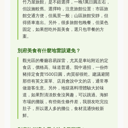
竹乃屋旅館」是不錯選擇，一晚1萬日圓左右，
但設施較舊。選擇時，注意旅館位置：市區旅
館交通方便，但風景一般；山區旅館安靜，但
得搭車進出。另外，很多旅館包晚餐，但菜色
固定，如果想吃外面美食，選只包早餐的方
案。
別府美食有什麼地雷該避免？
觀光區的餐廳容易踩雷，尤其是車站附近的定
食店，價格高、味道普通。我中過招，一份炸
豬排定食賣1500日圓，肉質卻很乾。建議避開
那些有英文菜單、店員會說中文的店，通常專
做遊客生意。另外，地獄蒸料理體驗大於味
道，如果對清淡飲食沒興趣，可以跳過。海鮮
市場的攤販，有些衛生條件差，我朋友吃完拉
肚子，所以選人多的攤位，食材流通快較新
鮮。