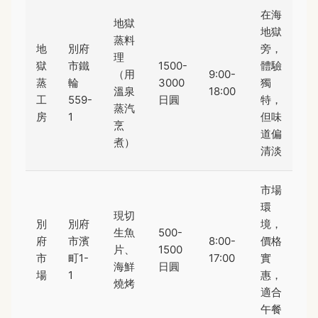
在海
地獄
地獄
蒸料
地
別府
旁，
理
獄
市鐵
1500-
體驗
（用
9:00-
蒸
輪
3000
獨
溫泉
18:00
工
559-
日圓
特，
蒸汽
房
1
但味
烹
道偏
煮）
清淡
市場
環
現切
別
別府
境，
生魚
500-
府
市濱
8:00-
價格
片、
1500
市
町1-
17:00
實
海鮮
日圓
場
1
惠，
燒烤
適合
午餐