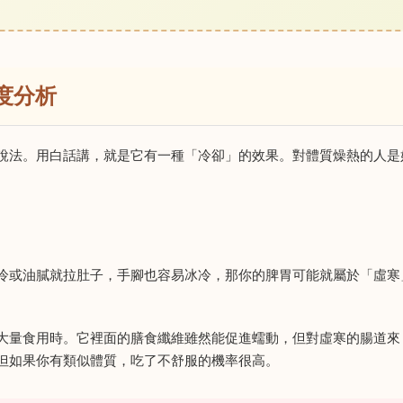
度分析
說法。用白話講，就是它有一種「冷卻」的效果。對體質燥熱的人是
冷或油膩就拉肚子，手腳也容易冰冷，那你的脾胃可能就屬於「虛寒
大量食用時。它裡面的膳食纖維雖然能促進蠕動，但對虛寒的腸道來
但如果你有類似體質，吃了不舒服的機率很高。