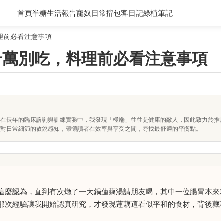
首頁
半糖生活報告
寵奴日常
揹包客日記
綠植筆記
理前必看注意事項
千萬別吃，料理前必看注意事項
。在長年的臨床諮詢與訓練實務中，我發現「極端」往往是健康的敵人，因此致力於推
及對日常細節的敏銳感知，帶領讀者在效率與享受之間，尋找最舒適的平衡點。
這麼認為，直到有次燉了一大鍋蓮藕湯請朋友喝，其中一位腸胃本來
那次經驗讓我開始認真研究，才發現蓮藕這看似平和的食材，背後藏