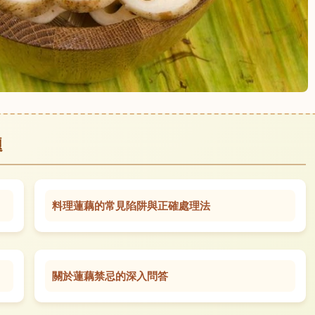
題
料理蓮藕的常見陷阱與正確處理法
關於蓮藕禁忌的深入問答