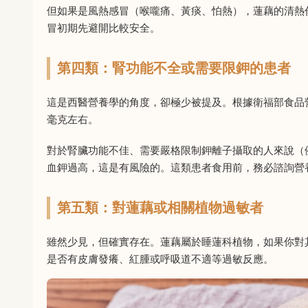
但如果是風熱感冒（喉嚨痛、黃痰、怕熱），蓮藕的清熱
冒初期先避開比較安全。
第四類：腎功能不全或需要限鉀的患者
這是西醫營養學的角度，卻極少被提及。根據衛福部食品營
毫克左右。
對於腎臟功能不佳、需要嚴格限制鉀離子攝取的人來說（
血鉀過高，這是有風險的。這類患者食用前，務必諮詢營
第五類：對蓮藕或相關植物過敏者
雖然少見，但確實存在。蓮藕屬於睡蓮科植物，如果你對
是否有皮膚發癢、紅腫或呼吸道不適等過敏反應。