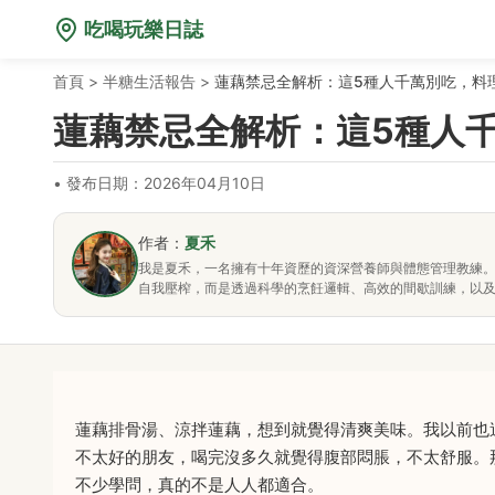
吃喝玩樂日誌
首頁
>
半糖生活報告
>
蓮藕禁忌全解析：這5種人千萬別吃，料
蓮藕禁忌全解析：這5種人
•
發布日期：2026年04月10日
作者：
夏禾
我是夏禾，一名擁有十年資歷的資深營養師與體態管理教練
自我壓榨，而是透過科學的烹飪邏輯、高效的間歇訓練，以
蓮藕排骨湯、涼拌蓮藕，想到就覺得清爽美味。我以前也
不太好的朋友，喝完沒多久就覺得腹部悶脹，不太舒服。
不少學問，真的不是人人都適合。