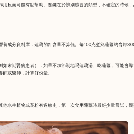
作用反而可能有點幫助。關鍵在於辨別感冒的類型，不確定的時候，
養成分資料庫，蓮藕的鉀含量不算低。每100克煮熟蓮藕約含鉀30
例如末期腎病患者），如果不加節制地喝蓮藕湯、吃蓮藕，可能會導
養師或醫師，計算好份量。
其他水生植物或花粉有過敏史，第一次食用蓮藕時最好少量嘗試，觀