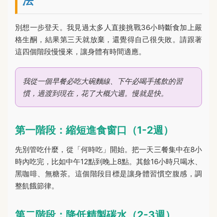
法
別想一步登天。我見過太多人直接挑戰36小時斷食加上嚴
格生酮，結果第三天就放棄，還覺得自己很失敗。請跟著
這四個階段慢慢來，讓身體有時間適應。
我從一個早餐必吃大碗麵線、下午必喝手搖飲的習
慣，過渡到現在，花了大概六週。慢就是快。
第一階段：縮短進食窗口（1-2週）
先別管吃什麼，從「何時吃」開始。把一天三餐集中在8小
時內吃完，比如中午12點到晚上8點。其餘16小時只喝水、
黑咖啡、無糖茶。這個階段目標是讓身體習慣空腹感，調
整飢餓節律。
第二階段：降低精製碳水（2-3週）