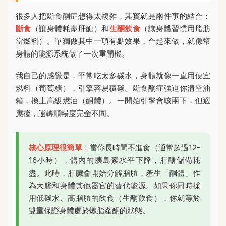
很多人把斷食酮症想得太複雜，其實就是兩件事的結合：
斷食
（讓身體耗盡肝醣）和
生酮飲食
（讓身體習慣用脂肪
當燃料）。單獨做其中一項有點效果，合起來做，就像幫
身體的能源系統做了一次重開機。
我自己的感覺是，平常吃太多碳水，身體就像一直用便宜
燃料（葡萄糖），引擎容易積碳。斷食酮症強迫你清空油
箱，換上高級燃油（酮體）。一開始引擎會咳兩下，但適
應後，運轉順暢度完全不同。
核心原理很簡單
：當你長時間不進食（通常超過12-
16小時），體內的胰島素水平下降，肝醣儲備耗
盡。此時，肝臟會開始分解脂肪，產生「酮體」作
為大腦和身體其他器官的替代能源。如果你同時採
用低碳水、高脂肪的飲食（生酮飲食），你就等於
雙重保證身體處於燃脂產酮的狀態。