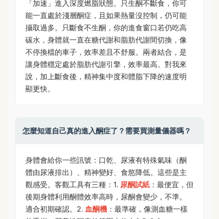
「加速」進入深度燃脂狀態。只生酮不斷食，你可
能一直處於淺層酮症，且如果熱量沒控制，仍可能
攝取過多。只斷食不生酮，你的進食窗口若仍吃高
碳水，身體就一直在糖代謝和脂肪代謝間切換，像
不停換檔的車子，效率差且不舒服。兩者結合，是
讓身體穩定處於脂肪代謝引擎，效率最高。對我來
說，加上斷食後，精神集中度和體脂下降的速度明
顯更快。
怎麼知道自己真的進入酮症了？需要買測量儀器嗎？
身體會給你一些訊號：口乾、尿液有特殊氣味（酮
體由尿液排出）、精神變好、食慾降低。這些是主
觀感受。客觀工具有三種：1.
尿酮試紙
：最便宜，但
後期身體利用酮體效率高時，尿酮會變少，不準。
適合初期確認。2.
血酮機
：最準確，像測血糖一樣