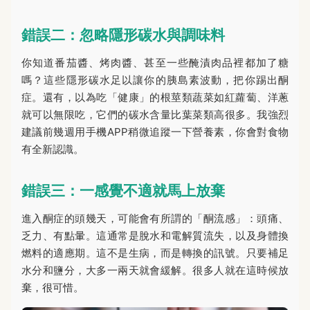
錯誤二：忽略隱形碳水與調味料
你知道番茄醬、烤肉醬、甚至一些醃漬肉品裡都加了糖
嗎？這些隱形碳水足以讓你的胰島素波動，把你踢出酮
症。還有，以為吃「健康」的根莖類蔬菜如紅蘿蔔、洋蔥
就可以無限吃，它們的碳水含量比葉菜類高很多。我強烈
建議前幾週用手機APP稍微追蹤一下營養素，你會對食物
有全新認識。
錯誤三：一感覺不適就馬上放棄
進入酮症的頭幾天，可能會有所謂的「酮流感」：頭痛、
乏力、有點暈。這通常是脫水和電解質流失，以及身體換
燃料的適應期。這不是生病，而是轉換的訊號。只要補足
水分和鹽分，大多一兩天就會緩解。很多人就在這時候放
棄，很可惜。