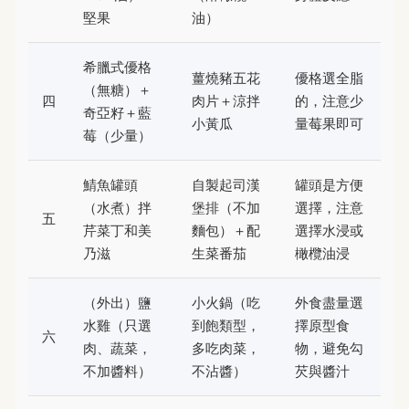
堅果
油）
希臘式優格
薑燒豬五花
優格選全脂
（無糖）＋
四
肉片＋涼拌
的，注意少
奇亞籽＋藍
小黃瓜
量莓果即可
莓（少量）
鯖魚罐頭
自製起司漢
罐頭是方便
（水煮）拌
堡排（不加
選擇，注意
五
芹菜丁和美
麵包）＋配
選擇水浸或
乃滋
生菜番茄
橄欖油浸
（外出）鹽
小火鍋（吃
外食盡量選
水雞（只選
到飽類型，
擇原型食
六
肉、蔬菜，
多吃肉菜，
物，避免勾
不加醬料）
不沾醬）
芡與醬汁