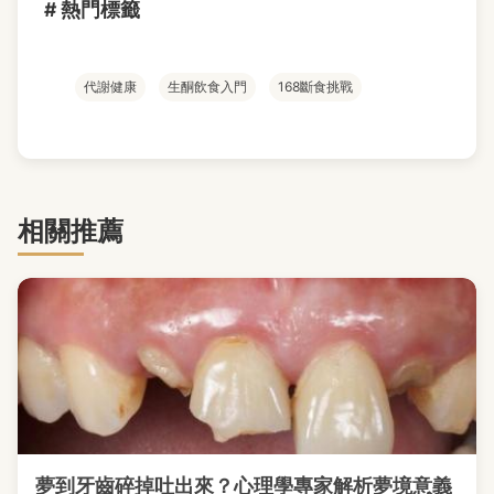
# 熱門標籤
代謝健康
生酮飲食入門
168斷食挑戰
相關推薦
夢到牙齒碎掉吐出來？心理學專家解析夢境意義