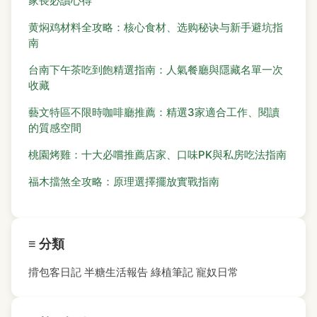
家長必讀心得
黄焖鸡材料全攻略：核心食材、选购秘诀与新手避坑指
南
台南下午茶吃到飽精選指南：人氣餐廳與隱藏名單一次
收藏
藝文特區不限時咖啡廳推薦：精選3家適合工作、閱讀
的質感空間
桃園烤雞：十大必嚐推薦店家、口味PK與私房吃法指南
福木擋煞全攻略：原理選擇擺放實戰指南
≡ 分類
揹包客日記
半糖生活報告
綠植筆記
寵奴日常