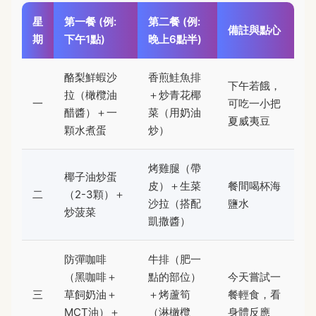
星
第一餐 (例:
第二餐 (例:
備註與點心
期
下午1點)
晚上6點半)
酪梨鮮蝦沙
香煎鮭魚排
下午若餓，
拉（橄欖油
＋炒青花椰
一
可吃一小把
醋醬）＋一
菜（用奶油
夏威夷豆
顆水煮蛋
炒）
烤雞腿（帶
椰子油炒蛋
皮）＋生菜
餐間喝杯海
二
（2-3顆）＋
沙拉（搭配
鹽水
炒菠菜
凱撒醬）
防彈咖啡
牛排（肥一
（黑咖啡＋
點的部位）
今天嘗試一
三
草飼奶油＋
＋烤蘆筍
餐輕食，看
MCT油）＋
（淋橄欖
身體反應