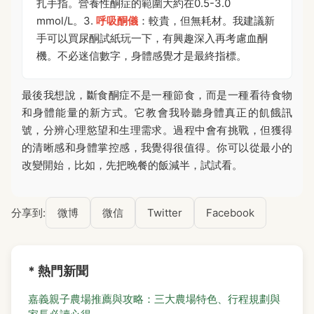
扎手指。營養性酮症的範圍大約在0.5-3.0
mmol/L。3.
呼吸酮儀
：較貴，但無耗材。我建議新
手可以買尿酮試紙玩一下，有興趣深入再考慮血酮
機。不必迷信數字，身體感覺才是最終指標。
最後我想說，斷食酮症不是一種節食，而是一種看待食物
和身體能量的新方式。它教會我聆聽身體真正的飢餓訊
號，分辨心理慾望和生理需求。過程中會有挑戰，但獲得
的清晰感和身體掌控感，我覺得很值得。你可以從最小的
改變開始，比如，先把晚餐的飯減半，試試看。
分享到:
微博
微信
Twitter
Facebook
* 熱門新聞
嘉義親子農場推薦與攻略：三大農場特色、行程規劃與