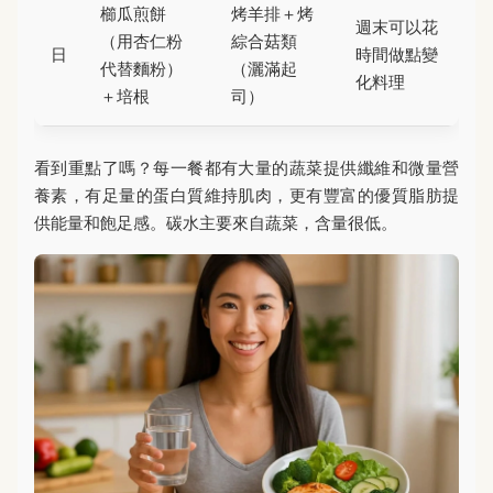
櫛瓜煎餅
烤羊排＋烤
週末可以花
（用杏仁粉
綜合菇類
日
時間做點變
代替麵粉）
（灑滿起
化料理
＋培根
司）
看到重點了嗎？每一餐都有大量的蔬菜提供纖維和微量營
養素，有足量的蛋白質維持肌肉，更有豐富的優質脂肪提
供能量和飽足感。碳水主要來自蔬菜，含量很低。