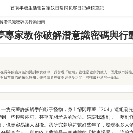
首頁
半糖生活報告
寵奴日常
揹包客日記
綠植筆記
解潛意識密碼與行動指南
夢專家教你破解潛意識密碼與行
。在長年的臨床諮詢與訓練實務中，我發現「極端」往往是健康的敵人，因此致力於推
及對日常細節的敏銳感知，帶領讀者在效率與享受之間，尋找最舒適的平衡點。
一隻長著許多觸手的影子怪物，身上卻閃爍著「704」這組發
得到一些模稜兩可、甚至互相矛盾的說法。這讓我想到，「夢到
雜，也更容易讓人困擾。我研究夢境符號好些年了，發現很多人
」分開查字典，卻忽略了夢境是一個整體的「故事場景」。這篇