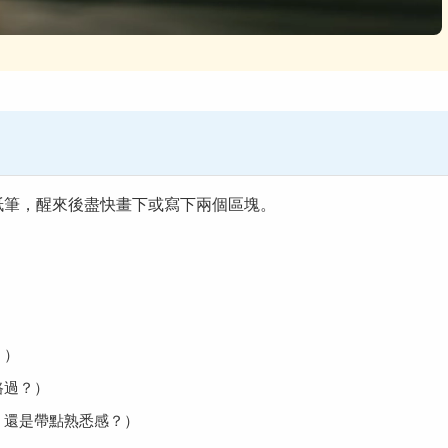
紙筆，醒來後盡快畫下或寫下兩個區塊。
：
？）
路過？）
，還是帶點熟悉感？）