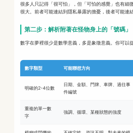
很多人只記得「很可怕」，但「可怕的感覺」也有細
很大。前者可能連結到隱私暴露的擔憂，後者可能連
第二步：解析附著在怪物身上的「號碼」
數字在夢裡很少是數學意義，多是象徵意義。你可以
數字類型
可能聯想方向
日期、金額、門牌、車牌、過往事
明確的2-4位數
件編號
重複的單一數
強調、循環、某種狀態的強度
字
模糊或閃爍的
不確定性、資訊不明、對未來的模