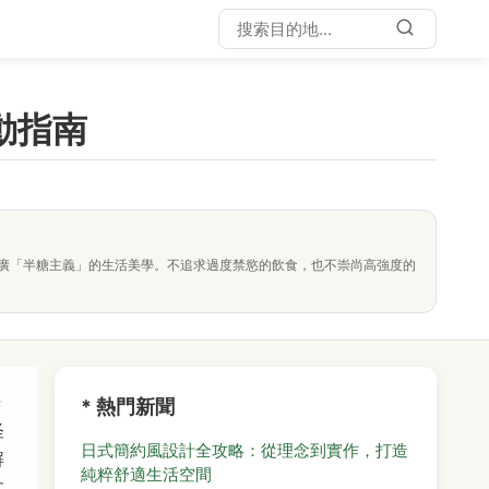
動指南
廣「半糖主義」的生活美學。不追求過度禁慾的飲食，也不崇尚高強度的
光
* 熱門新聞
怪
日式簡約風設計全攻略：從理念到實作，打造
解
純粹舒適生活空間
文