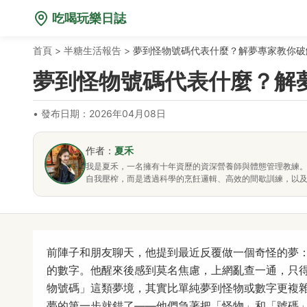
吃喝玩樂日誌
首頁
>
半糖生活報告
>
夢到怪物號碼代表什麼？解夢專家教你破
夢到怪物號碼代表什麼？解
•
發布日期：2026年04月08日
作者：
夏禾
我是夏禾，一名擁有十年資歷的資深營養師與體態管理教練
自我壓榨，而是透過科學的烹飪邏輯、高效的間歇訓練，以
前陣子和朋友聊天，他提到最近反覆做一個奇怪的夢：
的數字。他醒來後感到莫名焦慮，上網亂查一通，只
物號碼」這類夢境，其實比單純夢到怪物或數字更複
夢的第一步就錯了——他們急著把「怪物」和「號碼