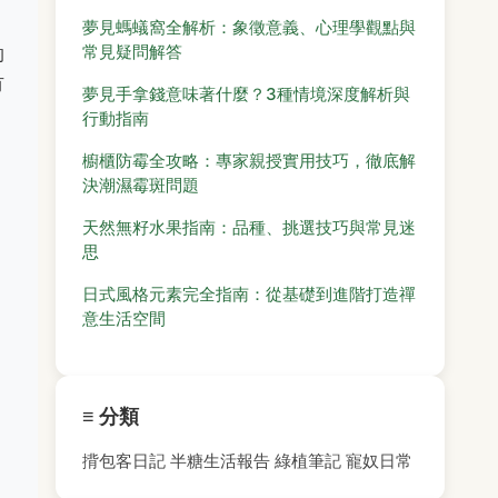
夢見螞蟻窩全解析：象徵意義、心理學觀點與
常見疑問解答
的
有
夢見手拿錢意味著什麼？3種情境深度解析與
行動指南
櫥櫃防霉全攻略：專家親授實用技巧，徹底解
決潮濕霉斑問題
天然無籽水果指南：品種、挑選技巧與常見迷
思
日式風格元素完全指南：從基礎到進階打造禪
意生活空間
≡ 分類
揹包客日記
半糖生活報告
綠植筆記
寵奴日常