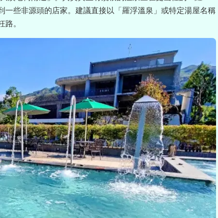
到一些非源頭的店家。建議直接以「羅浮溫泉」或特定湯屋名稱
枉路。