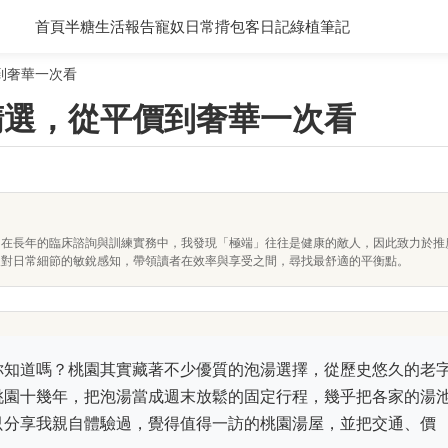
首頁
半糖生活報告
寵奴日常
揹包客日記
綠植筆記
到奢華一次看
精選，從平價到奢華一次看
。在長年的臨床諮詢與訓練實務中，我發現「極端」往往是健康的敵人，因此致力於推
及對日常細節的敏銳感知，帶領讀者在效率與享受之間，尋找最舒適的平衡點。
你知道嗎？桃園其實藏著不少優質的泡湯選擇，從歷史悠久的老
桃園十幾年，把泡湯當成週末放鬆的固定行程，幾乎把各家的湯
只分享我親自體驗過，覺得值得一訪的桃園湯屋，並把交通、價