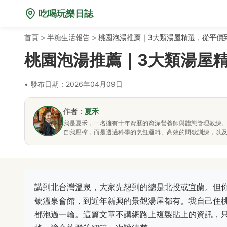
吃喝玩樂日誌
首頁
>
半糖生活報告
>
桃園泡湯推薦｜3大類湯屋精選，從平價
桃園泡湯推薦｜3大類湯屋
•
發布日期：2026年04月09日
作者：
夏禾
我是夏禾，一名擁有十年資歷的資深營養師與體態管理教練
自我壓榨，而是透過科學的烹飪邏輯、高效的間歇訓練，以
講到北台灣溫泉，大家先想到的總是北投或宜蘭。但
號溫泉會館，到近年新興的景觀湯屋都有。我自己住
都泡過一輪。這篇文章不講網路上複製貼上的資訊，