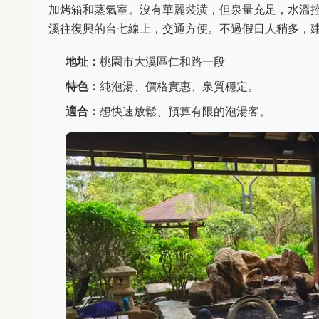
加烤箱和蒸氣室。沒有華麗裝潢，但泉量充足，水溫
溪往復興的台七線上，交通方便。不過假日人稍多，
地址：
桃園市大溪區仁和路一段
特色：
純泡湯、價格實惠、泉質穩定。
適合：
想快速放鬆、預算有限的泡湯客。