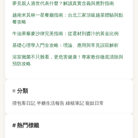
夢見親人過世代表什麼？解讀真實含義與應對指南
越南米其林一星餐廳指南：台北三家頂級越菜體驗與點
餐攻略
牛油果藜麥沙律完美指南：從選材到醬汁的黃金比例
基礎心理學入門全攻略：理論、應用與常見誤區解析
浴室黴菌不只難看，更危害健康！專家教你徹底清除與
預防攻略
≡ 分類
揹包客日記
半糖生活報告
綠植筆記
寵奴日常
# 熱門標籤