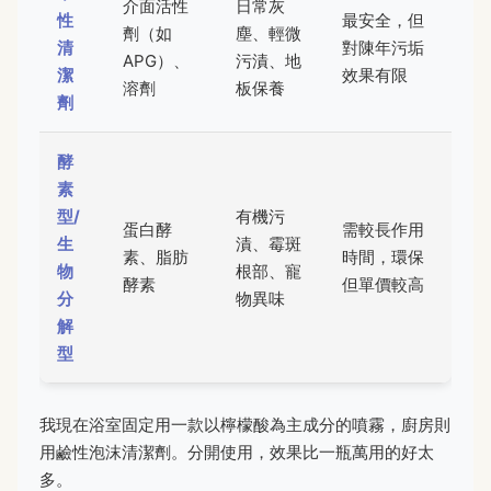
介面活性
日常灰
性
最安全，但
劑（如
塵、輕微
清
對陳年污垢
APG）、
污漬、地
潔
效果有限
溶劑
板保養
劑
酵
素
型/
有機污
蛋白酵
需較長作用
生
漬、霉斑
素、脂肪
時間，環保
物
根部、寵
酵素
但單價較高
分
物異味
解
型
我現在浴室固定用一款以檸檬酸為主成分的噴霧，廚房則
用鹼性泡沫清潔劑。分開使用，效果比一瓶萬用的好太
多。