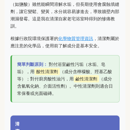
（如鹽酸）雖然能瞬間溶解水垢，但長期使用會腐蝕填縫
劑，讓它變鬆、變黃，水分就容易滲進去，導致牆壁內部
潮濕發霉。這是我在清潔自家老宅浴室時得到的慘痛教
訓。
根據行政院環境保護署的
化學物質管理資訊
，清潔劑屬於
應注意的化學品，使用前了解成分是基本安全。
簡單判斷原則：
對付浴室鹼性污垢（水垢、皂
垢），用
酸性清潔劑
（成分含檸檬酸、羥基乙酸
等）；對付廚房酸性油污，用
鹼性清潔劑
（成分
含氫氧化鈉、介面活性劑）。中性清潔劑則適合日
常保養或光面磁磚。
清