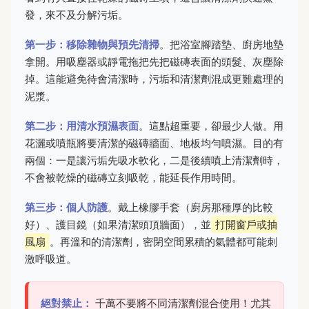
發，來不及分解污垢。
第一步：移除雜物與預先清掃
。把浴室腳踏墊、廚房地墊
拿開。用吸塵器或靜電拖把先把磁磚表面的頭髮、灰塵除
掉。這能避免待會清潔時，污垢和清潔劑混成更難處理的
泥漿。
第二步：用清水預濕表面
。這點超重要，卻最少人做。用
花灑或噴瓶將要清潔的磁磚牆面、地板均勻噴濕。目的有
兩個：一是讓污垢先吸水軟化，二是後續噴上清潔劑時，
不會被乾燥的磁磚立刻吸乾，能延長作用時間。
第三步：個人防護
。戴上橡膠手套（廚房那種厚的比較
好）、護目鏡（如果清潔頭頂牆面），並
打開窗戶或抽
風扇
。再溫和的清潔劑，密閉空間累積的氣體都可能刺
激呼吸道。
絕對禁止：
千萬不要將不同清潔劑混合使用！尤其