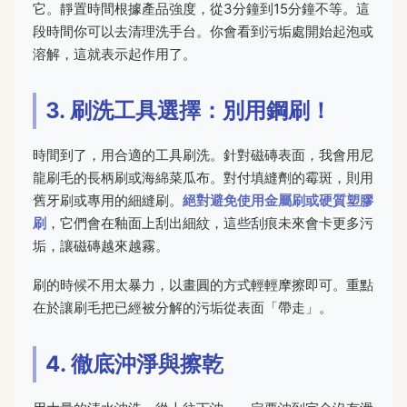
它。靜置時間根據產品強度，從3分鐘到15分鐘不等。這
段時間你可以去清理洗手台。你會看到污垢處開始起泡或
溶解，這就表示起作用了。
3. 刷洗工具選擇：別用鋼刷！
時間到了，用合適的工具刷洗。針對磁磚表面，我會用尼
龍刷毛的長柄刷或海綿菜瓜布。對付填縫劑的霉斑，則用
舊牙刷或專用的細縫刷。
絕對避免使用金屬刷或硬質塑膠
刷
，它們會在釉面上刮出細紋，這些刮痕未來會卡更多污
垢，讓磁磚越來越霧。
刷的時候不用太暴力，以畫圓的方式輕輕摩擦即可。重點
在於讓刷毛把已經被分解的污垢從表面「帶走」。
4. 徹底沖淨與擦乾