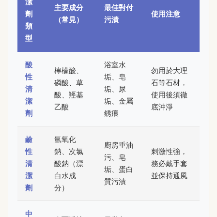
潔
主要成分
最佳對付
劑
使用注意
（常見）
污漬
類
型
酸
浴室水
檸檬酸、
勿用於大理
性
垢、皂
磷酸、草
石等石材，
清
垢、尿
酸、羥基
使用後須徹
潔
垢、金屬
乙酸
底沖淨
劑
銹痕
鹼
氫氧化
廚房重油
性
鈉、次氯
刺激性強，
污、皂
清
酸鈉（漂
務必戴手套
垢、蛋白
潔
白水成
並保持通風
質污漬
劑
分）
中