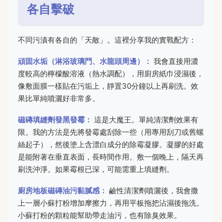
各自擊破
不同污漬有各自的「天敵」。這裡分享我的實戰配方：
頑固水垢（淋浴玻璃門、水龍頭周邊）：
我會直接用濃
度較高的檸檬酸溶液（熱水調配），用廚房紙巾浸濕後，
像敷面膜一樣貼在污垢上，靜置30分鐘以上再刷洗。效
果比單純噴灑好非常多。
磁磚填縫劑發黑發霉：
這是大魔王。單純清潔劑效果有
限。我的方法是先將發霉處刮除一些（用專用刮刀或舊螺
絲起子），然後塗上含漂白成分的除霉凝膠。凝膠的好處
是能附著在垂直表面，長時間作用。敷一個晚上，隔天再
刷洗沖淨。如果霉根已深，可能需重上填縫劑。
廚房地板磁磚油污黏膩感：
鹼性清潔劑噴灑後，我會撒
上一層小蘇打粉增加摩擦力，再用平板拖把沾濕後拖洗。
小蘇打粉的顆粒能幫助帶走油污，也有除臭效果。