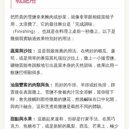
戰應用
把昂貴的雪鹽拿來醃肉或炒菜，就像拿單眼相鏡當槌子
用，太浪費了。它的最佳舞台是「完成調味」
（Finishing）。也就是在料理上桌前一秒撒上。以下是
幾個我實驗過效果特別好的用法：
蔬菜與沙拉：
這是我最推薦的用法。在烤好的櫛瓜、蘆
筍，或是簡單的番茄莫札瑞拉沙拉上，撒上一小撮雪鹽。
礦物質能奇蹟般地引出蔬菜本身的天然甜味，效果比用一
般鹽巴明顯得多。
油脂豐富的肉類與魚：
煎好的牛排、羊排或鮭魚排，靜
置後在表面撒上。雪鹽不會被肉汁完全溶解，當你咬下
時，會先接觸到那些微脆的鹽花，然後鹹味在口中化開，
與肉汁融合。這和烹煮前撒鹽是截然不同的體驗。
甜點與水果：
這聽起來違和，但卻是行家手法。在黑巧
克力、焦糖布丁，或是新鮮的鳳梨、西瓜、芒果上，極少