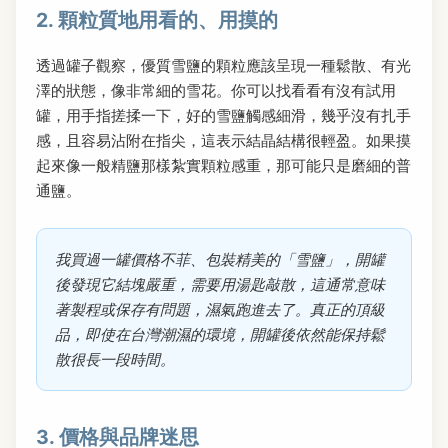
2. 顆粒質地用看的、用摸的
透過罐子觀察，優質雪鹽的顆粒應該呈現一種鬆散、有光
澤的狀態，像非常細的雪花。你可以找看看有沒有試用
罐，用手指搓揉一下，好的雪鹽觸感細滑，幾乎沒有扎手
感，且容易沾附在指尖，這表示結晶結構很輕盈。如果摸
起來像一般精鹽那樣紮實顆粒感重，那可能只是磨細的普
通鹽。
我買過一罐價格不菲、包裝精美的「雪鹽」，開罐
後發現它結塊嚴重，需要用湯匙敲散，這通常意味
著製程或保存有問題，濕氣跑進去了。真正的頂級
品，即使在台灣潮濕的環境，開罐後依然能保持鬆
散很長一段時間。
3. 價格與品牌迷思