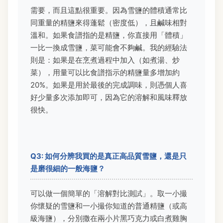
需要，而且這點很重要。因為雪鹽的體積通常比
同重量的精鹽來得蓬鬆（密度低），且鹹味相對
溫和。如果食譜指的是精鹽，你直接用「體積」
一比一換成雪鹽，菜可能會不夠鹹。我的經驗法
則是：如果是在烹煮過程中加入（如煮湯、炒
菜），用量可以比食譜指示的精鹽量多增加約
20%。如果是用於最後的完成調味，則憑個人喜
好少量多次添加即可，因為它的溶解和風味釋放
很快。
Q3: 如何分辨我買的是真正高品質雪鹽，還是只
是磨很細的一般海鹽？
可以做一個簡單的「溶解對比測試」。取一小撮
你懷疑的雪鹽和一小撮你知道的普通精鹽（或高
級海鹽），分別撒在兩小片黑巧克力或白煮雞胸