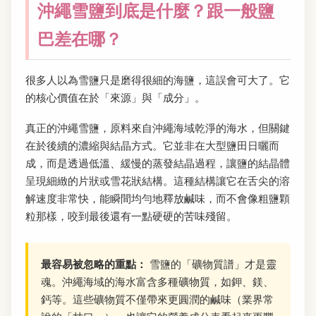
沖繩雪鹽到底是什麼？跟一般鹽
巴差在哪？
很多人以為雪鹽只是磨得很細的海鹽，這誤會可大了。它
的核心價值在於「來源」與「成分」。
真正的沖繩雪鹽，原料來自沖繩海域乾淨的海水，但關鍵
在於後續的濃縮與結晶方式。它並非在大型鹽田日曬而
成，而是透過低溫、緩慢的蒸發結晶過程，讓鹽的結晶體
呈現細緻的片狀或雪花狀結構。這種結構讓它在舌尖的溶
解速度非常快，能瞬間均勻地釋放鹹味，而不會像粗鹽顆
粒那樣，咬到最後還有一點硬硬的苦味殘留。
最容易被忽略的重點：
雪鹽的「礦物質譜」才是靈
魂。沖繩海域的海水富含多種礦物質，如鉀、鎂、
鈣等。這些礦物質不僅帶來更圓潤的鹹味（業界常