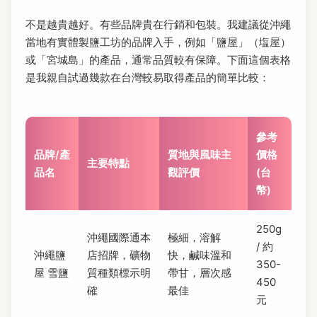
不是越貴越好。有些品牌貴在行銷和包裝。我建議從沖繩
當地有實體製鹽工坊的品牌入手，例如「鹽屋」（塩屋）
或「宮城島」的產品，通常品質較有保障。下面這個表格
是我親自試過幾款在台灣較易取得產品的簡單比較：
參考
品牌/產
質地與風味主
價格
主要特點
品名
觀評價
(台
幣)
250g
沖繩國際通本
極細，溶解
/ 約
沖繩鹽
店招牌，礦物
快，鹹味溫和
350-
屋 雪鹽
質種類標示明
帶甘，層次感
450
確
最佳
元