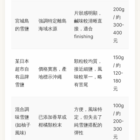
200g
片狀感明顯，
/ 約
宮城島
強調特定離島
鹹味較清晰直
300-
的雪鹽
海域水源
接，適合
400
finishing
元
150g
某日本
顆粒較均質，
/ 約
超市自
價格實惠，產
接近細鹽，風
120-
有品牌
地標示沖繩
味較單一，略
180
雪鹽
有苦尾
元
100g
混合調
方便，風味特
/ 約
味雪鹽
已添加香草或
定，但失去了
200-
(如柚子
柑橘類粉末
純雪鹽搭配的
300
風味)
彈性
元