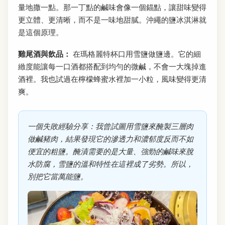
量地撒一點。那一丁點的鹹味會像一個錨點，讓甜味變得
更立體、更清晰，而不是一味地甜膩。沖繩的鹽冰淇淋就
是這個原理。
雞尾酒與飲品：
在瑪格麗特杯口用雪鹽做鹽邊。它的細
緻度能讓每一口酒都搭配到均勻的微鹹，不會一大塊掉進
酒裡。我也試過在檸檬蜂蜜水裡加一小粒，風味變得更清
爽。
一個失敗經驗分享：我曾試圖用雪鹽來醃製三層肉
做鹹豬肉，結果發現它的滲透力和濃郁度反而不如
便宜的粗鹽。醃漬需要的是大量、強勁的鹹味來脫
水防腐，雪鹽的溫和特性在這裡成了劣勢。所以，
別把它當萬能鹽。