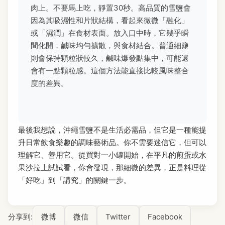
肉上。不要馬上吃，靜置30秒。高品質的雪鹽會
因為其吸濕性和片狀結構，看起來微微「融化」
或「濕潤」在食材表面。放入口中時，它幾乎瞬
間化開，鹹味均勻擴散，與食材結合。普通細鹽
則會保持顆粒狀較久，鹹味爆發點集中，可能還
會有一點顆粒感。這個方法能直接比較風味整合
度的差異。
最後我想說，沖繩雪鹽不是生活必需品，但它是一種能提
升日常飲食樂趣的調味藝術品。你不需要迷信它，但可以
理解它、善用它。從買對一小罐開始，在平凡的煎蛋或水
果沙拉上試試看，你會發現，那細微的差異，正是料理從
「好吃」到「講究」的關鍵一步。
分享到:
微博
微信
Twitter
Facebook