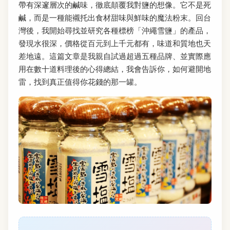
帶有深邃層次的鹹味，徹底顛覆我對鹽的想像。它不是死
鹹，而是一種能襯托出食材甜味與鮮味的魔法粉末。回台
灣後，我開始尋找並研究各種標榜「沖繩雪鹽」的產品，
發現水很深，價格從百元到上千元都有，味道和質地也天
差地遠。這篇文章是我親自試過超過五種品牌、並實際應
用在數十道料理後的心得總結，我會告訴你，如何避開地
雷，找到真正值得你花錢的那一罐。