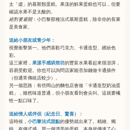
太「虛」的慕斯類蛋糕。果漾的鮮果蛋糕也可以，但要
確認水果不是太酸的。
絕對要避開
：小巴黎那種法式慕斯蛋糕，除非你的長輩
是美食家。
送給小朋友或青少年：
視覺衝擊第一。他們喜歡巧克力、卡通造型、繽紛色
彩。
這三家裡，
果漾手感烘焙坊
的豐富水果看起來很澎湃，
容易受歡迎。你也可以詢問店家能否加錢做卡通插件
（但通常傳統店較少）。
另一個思路：有些岡山的麵包店會做「卡通造型奶油蛋
糕」，雖然味道普通，但小朋友看到會尖叫。這就要犧
牲一點口味了。
送給情人或伴侶（紀念日、驚喜）：
這時候，
小巴黎法式甜點
的優勢就出來了。精緻、獨
特、有儀式感。買一個漂亮的蛋糕，本身就傳達了心