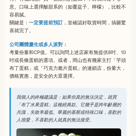
意。口味上選擇酸甜系的（如覆盆子、檸檬），比較不
容易膩。
關鍵是：
一定要提前預訂
，並確認好取貨時間，搞砸驚
喜就完了。
公司團體慶生或多人派對：
考量份量和CP值。可以詢問上述店家有無提供8吋、10
吋或長條蛋糕的選項。或者，岡山也有幾家主打「芋頭
布丁蛋糕」或「巧克力脆片蛋糕」的連鎖店，份量大，
價格實惠，是安全的大眾選擇。
我個人的終極建議是：如果你真的無法決定，就買
「布丁水果蛋糕」這種經典款。它幾乎是跨年齡層的
共識，失敗率最低。華麗的慕斯或特殊口味，喜歡的
人很愛，不喜歡的人就真的無法接受。