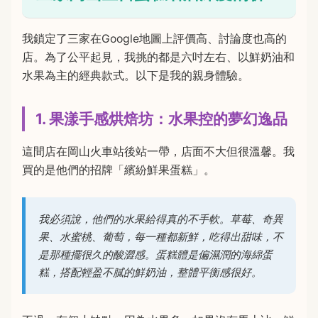
我鎖定了三家在Google地圖上評價高、討論度也高的
店。為了公平起見，我挑的都是六吋左右、以鮮奶油和
水果為主的經典款式。以下是我的親身體驗。
1. 果漾手感烘焙坊：水果控的夢幻逸品
這間店在岡山火車站後站一帶，店面不大但很溫馨。我
買的是他們的招牌「繽紛鮮果蛋糕」。
我必須說，他們的水果給得真的不手軟。草莓、奇異
果、水蜜桃、葡萄，每一種都新鮮，吃得出甜味，不
是那種擺很久的酸澀感。蛋糕體是偏濕潤的海綿蛋
糕，搭配輕盈不膩的鮮奶油，整體平衡感很好。