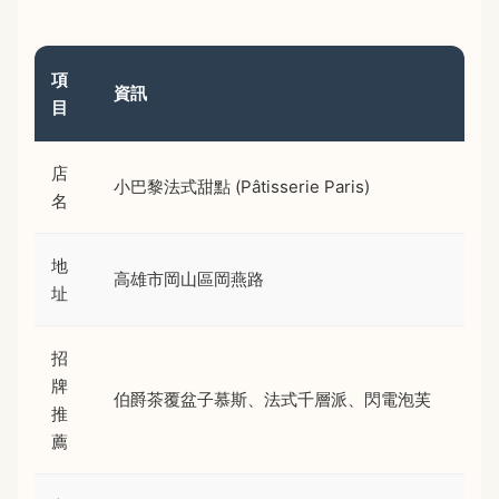
項
資訊
目
店
小巴黎法式甜點 (Pâtisserie Paris)
名
地
高雄市岡山區岡燕路
址
招
牌
伯爵茶覆盆子慕斯、法式千層派、閃電泡芙
推
薦