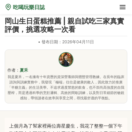
吃喝玩樂日誌
岡山生日蛋糕推薦 | 親自試吃三家真實
評價，挑選攻略一次看
•
發布日期：2026年04月11日
作者：
夏禾
我是夏禾，一名擁有十年資歷的資深營養師與體態管理教練。在長年的臨床
諮詢與訓練實務中，我發現「極端」往往是健康的敵人，因此致力於推廣
「半糖主義」的生活美學。不追求過度禁慾的飲食，也不崇尚高強度的自我
壓榨，而是透過科學的烹飪邏輯、高效的間歇訓練，以及對日常細節的敏銳
感知，帶領讀者在效率與享受之間，尋找最舒適的平衡點。
上個月為了幫家裡兩位壽星慶生，我花了整整一個下午