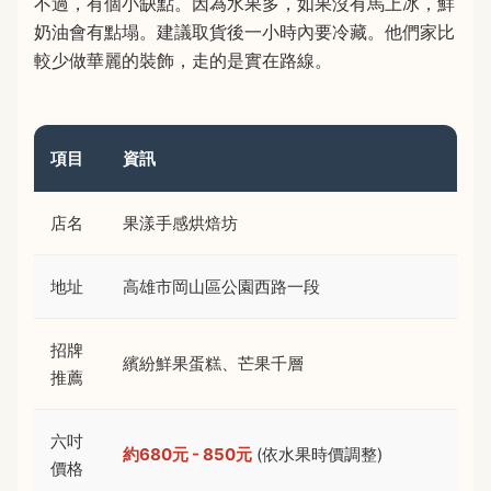
不過，有個小缺點。因為水果多，如果沒有馬上冰，鮮
奶油會有點塌。建議取貨後一小時內要冷藏。他們家比
較少做華麗的裝飾，走的是實在路線。
項目
資訊
店名
果漾手感烘焙坊
地址
高雄市岡山區公園西路一段
招牌
繽紛鮮果蛋糕、芒果千層
推薦
六吋
約680元 - 850元
(依水果時價調整)
價格