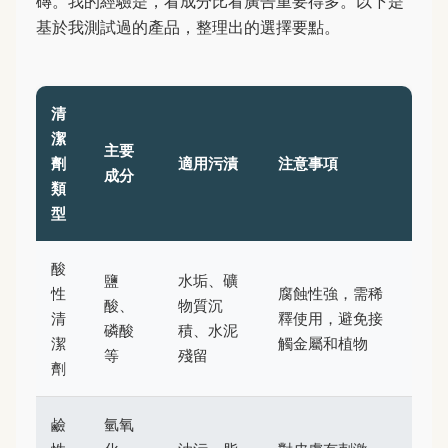
磚。我的經驗是，看成分比看廣告重要得多。以下是
基於我測試過的產品，整理出的選擇要點。
清
潔
主要
劑
適用污漬
注意事項
成分
類
型
酸
鹽
水垢、礦
性
腐蝕性強，需稀
酸、
物質沉
清
釋使用，避免接
磷酸
積、水泥
潔
觸金屬和植物
等
殘留
劑
鹼
氫氧