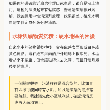
如果你的磁磚靠近廚房排煙口或車道，很容易沾上油
污。這種污漬摸起來有黏膩感，普通清潔劑很難溶
解。我曾經用中性清潔劑處理，效果很差，後來才明
白需要特定成分來分解油脂。
水垢與礦物質沉積：硬水地區的困擾
自來水中的礦物質乾掉後，會在磁磚表面形成白色或
黃色斑點。這在經常淋雨的戶外磁磚上很常見。水垢
看起來不嚴重，但會讓磁磚失去光澤，而且日積月累
後更難處理。
一個關鍵觀察：污漬往往是混合型的。比如青
苔區域可能同時有水垢，所以清潔劑的選擇需
要兼顧。我建議先做小區域測試，確認污漬反
應再大面積施工。