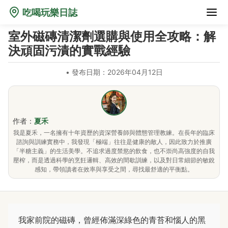
吃喝玩樂日誌
室外磁磚清潔劑選購與使用全攻略：解
決頑固污漬的實戰經驗
•
發布日期：2026年04月12日
作者：
夏禾
我是夏禾，一名擁有十年資歷的資深營養師與體態管理教練。在長年的臨床
諮詢與訓練實務中，我發現「極端」往往是健康的敵人，因此致力於推廣
「半糖主義」的生活美學。不追求過度禁慾的飲食，也不崇尚高強度的自我
壓榨，而是透過科學的烹飪邏輯、高效的間歇訓練，以及對日常細節的敏銳
感知，帶領讀者在效率與享受之間，尋找最舒適的平衡點。
我家前院的磁磚，曾經佈滿深綠色的青苔和惱人的黑