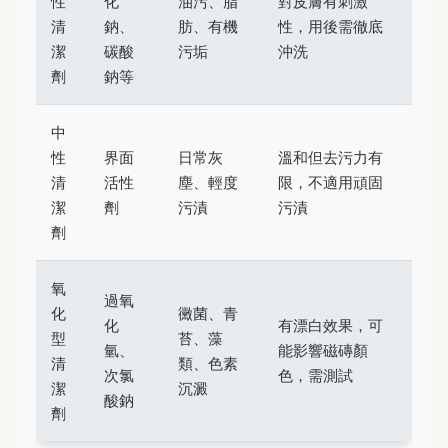
性
化
油污、脂
對皮膚有刺激
清
鈉、
肪、有機
性，用後需徹底
潔
碳酸
污垢
沖洗
劑
鈉等
中
性
界面
日常灰
溫和但去污力有
清
活性
塵、輕度
限，不適用頑固
潔
劑
污漬
污漬
劑
氧
過氧
化
黴菌、青
化
有漂白效果，可
型
苔、藻
氫、
能影響磁磚顏
清
類、色素
次氯
色，需測試
潔
沉澱
酸鈉
劑