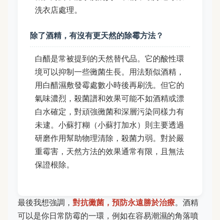
洗衣店處理。
除了酒精，有沒有更天然的除霉方法？
白醋是常被提到的天然替代品。它的酸性環
境可以抑制一些黴菌生長。用法類似酒精，
用白醋濕敷發霉處數小時後再刷洗。但它的
氣味濃烈，殺菌譜和效果可能不如酒精或漂
白水確定，對頑強黴菌和深層污染同樣力有
未逮。小蘇打糊（小蘇打加水）則主要透過
研磨作用幫助物理清除，殺菌力弱。對於嚴
重霉害，天然方法的效果通常有限，且無法
保證根除。
最後我想強調，
對抗黴菌，預防永遠勝於治療
。酒精
可以是你日常防霉的一環，例如在容易潮濕的角落噴