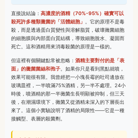
直接說結論：
高濃度的酒精（70%-95%）確實可以
殺死許多種類黴菌的「活體細胞」
。它的原理不是毒
殺，而是透過蛋白質變性與溶解脂質，破壞黴菌細胞
的細胞膜與內部蛋白質結構，導致細胞脫水、凝固而
死亡。這和酒精用來消毒殺菌的原理是一樣的。
但這裡有個關鍵點常被忽略：
酒精主要對付的是「表
面」的黴菌菌絲和孢子
。如果你只是看到黑點就噴，
效果可能很有限。我曾經把一小塊長霉的吐司邊放在
玻璃皿裡，一半噴滿75%酒精，另一半不處理。24小
時後，噴酒精的那一半黴菌生長明顯被抑制，但三天
後，在潮濕環境下，黴菌又從酒精未深入的下層長出
來了。這個小實驗說明了酒精的局限性——它是一種
接觸型、表層的殺菌劑。