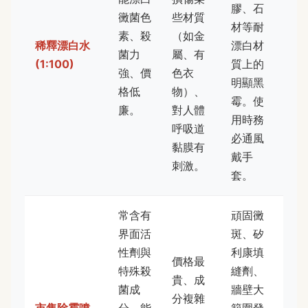
膠、石
黴菌色
些材質
材等耐
素、殺
（如金
稀釋漂白水
漂白材
菌力
屬、有
(1:100)
質上的
強、價
色衣
明顯黑
格低
物）、
霉。使
廉。
對人體
用時務
呼吸道
必通風
黏膜有
戴手
刺激。
套。
常含有
頑固黴
界面活
斑、矽
性劑與
利康填
價格最
特殊殺
縫劑、
貴、成
菌成
牆壁大
分複雜
市售除霉噴
分，能
範圍發