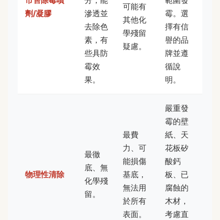
可能有
劑/凝膠
滲透並
霉。選
其他化
去除色
擇有信
學殘留
素，有
譽的品
疑慮。
些具防
牌並遵
霉效
循說
果。
明。
嚴重發
霉的壁
最費
紙、天
力、可
花板矽
最徹
能損傷
酸鈣
底、無
物理性清除
基底，
板、已
化學殘
無法用
腐蝕的
留。
於所有
木材，
表面。
考慮直