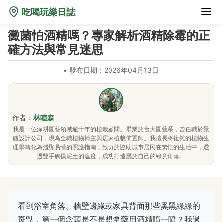
吃喝玩樂日誌
黴菌怕酒精嗎？專家解析酒精除霉的正
確方法與常見迷思
•
發布日期：2026年04月13日
作者：
林睦森
我是一位深耕園藝領域逾十年的植栽顧問。畢業於台大園藝系，曾任職於景
觀設計公司，現為全職植物博主與居家植栽佈置師。我擅長將複雜的植物生
理學轉化為淺顯易懂的照護指南，致力於協助城市居民在繁忙的生活中，透
過雙手觸摸泥土的溫度，成功打造屬於自己的綠意角落。
看到浴室角落、牆壁邊緣或家具背面那些黑黑綠綠的
斑點，第一個念頭是不是想拿藥用酒精噴一噴？我過