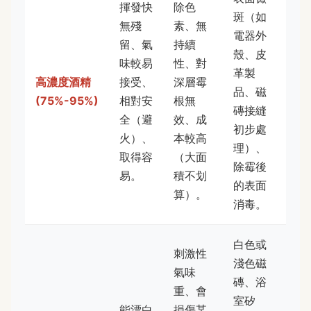
揮發快
除色
斑（如
無殘
素、無
電器外
留、氣
持續
殼、皮
味較易
性、對
革製
高濃度酒精
接受、
深層霉
品、磁
(75%-95%)
相對安
根無
磚接縫
全（避
效、成
初步處
火）、
本較高
理）、
取得容
（大面
除霉後
易。
積不划
的表面
算）。
消毒。
白色或
刺激性
淺色磁
氣味
磚、浴
重、會
室矽
能漂白
損傷某