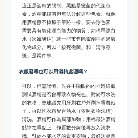
這正是酒精的限制。黑點是黴菌的代謝色
素，酒精能殺菌但無法分解這些色素。就像
用酒精擦不掉原子筆跡一樣。要去除色素，
需要具有氧化漂白能力的物質，如稀釋漂白
水（次氯酸鈉）或一些市售除霉劑中的過氧
化物成分。所以「殺死黴菌」和「清除霉
斑」是兩件事。
衣服發霉也可以用酒精處理嗎？
可以，但需謹慎。先在不顯眼的內裡縫線處
測試酒精是否會導致衣物褪色。對於可水洗
的衣物，更建議先用牙刷在戶外刷掉霉斑孢
子，再以洗衣精配合熱水（依照衣物洗標）
清洗。酒精可作為局部加強：用棉籤沾酒精
點塗在霉點上，靜置數分鐘後再放入洗衣
機。對於不能水洗的貴重衣物，最好送專業