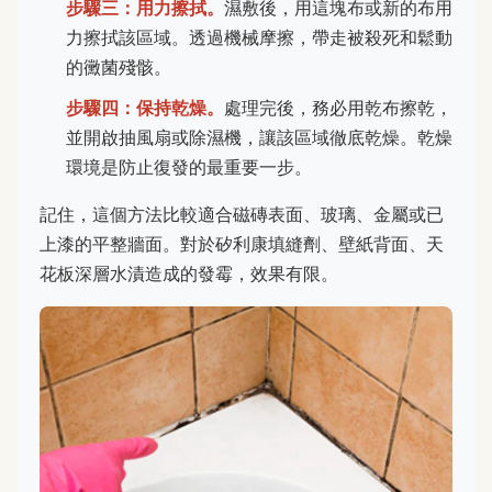
步驟三：用力擦拭。
濕敷後，用這塊布或新的布用
力擦拭該區域。透過機械摩擦，帶走被殺死和鬆動
的黴菌殘骸。
步驟四：保持乾燥。
處理完後，務必用乾布擦乾，
並開啟抽風扇或除濕機，讓該區域徹底乾燥。乾燥
環境是防止復發的最重要一步。
記住，這個方法比較適合磁磚表面、玻璃、金屬或已
上漆的平整牆面。對於矽利康填縫劑、壁紙背面、天
花板深層水漬造成的發霉，效果有限。