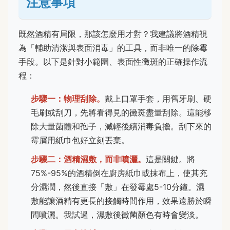
注意事項
既然酒精有局限，那該怎麼用才對？我建議將酒精視
為「輔助清潔與表面消毒」的工具，而非唯一的除霉
手段。以下是針對小範圍、表面性黴斑的正確操作流
程：
步驟一：物理刮除。
戴上口罩手套，用舊牙刷、硬
毛刷或刮刀，先將看得見的黴斑盡量刮除。這能移
除大量菌體和孢子，減輕後續消毒負擔。刮下來的
霉屑用紙巾包好立刻丟棄。
步驟二：酒精濕敷，而非噴灑。
這是關鍵。將
75%-95%的酒精倒在廚房紙巾或抹布上，使其充
分濕潤，然後直接「敷」在發霉處5-10分鐘。濕
敷能讓酒精有更長的接觸時間作用，效果遠勝於瞬
間噴灑。我試過，濕敷後黴菌顏色有時會變淡。