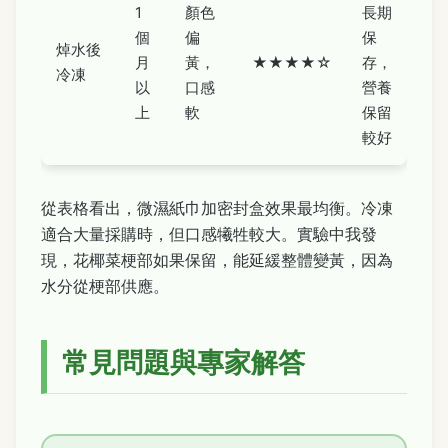
1
顏色
長期
個
偏
保
焯水後
月
黃，
★★★★☆
存，
冷凍
以
口感
營養
上
軟
保留
較好
從表格看出，微濕紙巾加密封盒效果最均衡。冷凍
適合大量採購時，但口感犧牲較大。實驗中我發
現，花椰菜梗部如果保留，能延緩整體變黃，因為
水分從梗部供應。
常見問題與專家解答