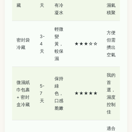
藏
天
有冷
濕氣
凝水
積聚
輕微
方便
3-
變
密封袋
但需
4
黃，
★★★☆☆
冷藏
擠出
天
較保
空氣
濕
我的
保持
微濕紙
首
5-
綠
巾包裹
選，
7
色，
★★★★★
+ 密封
濕度
天
口感
盒冷藏
控制
脆嫩
佳
適合