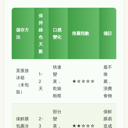
保
持
儲存方
綠
口感
推薦指數
備註
法
色
變化
天
數
快速
最不
直接放
1-
變
推
冰箱
2
黃，
★☆☆☆☆
薦，
（未包
天
乾燥
浪費
裝）
粗糙
食物
部分
保鮮
保鮮膜
2-
變
膜易
包裹冷
3
黃，
★★☆☆☆
造成