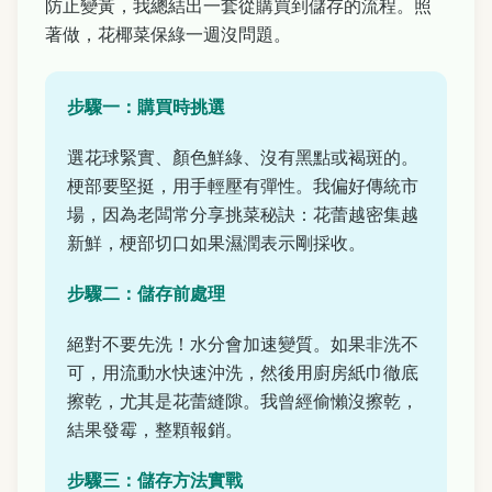
防止變黃，我總結出一套從購買到儲存的流程。照
著做，花椰菜保綠一週沒問題。
步驟一：購買時挑選
選花球緊實、顏色鮮綠、沒有黑點或褐斑的。
梗部要堅挺，用手輕壓有彈性。我偏好傳統市
場，因為老闆常分享挑菜秘訣：花蕾越密集越
新鮮，梗部切口如果濕潤表示剛採收。
步驟二：儲存前處理
絕對不要先洗！水分會加速變質。如果非洗不
可，用流動水快速沖洗，然後用廚房紙巾徹底
擦乾，尤其是花蕾縫隙。我曾經偷懶沒擦乾，
結果發霉，整顆報銷。
步驟三：儲存方法實戰