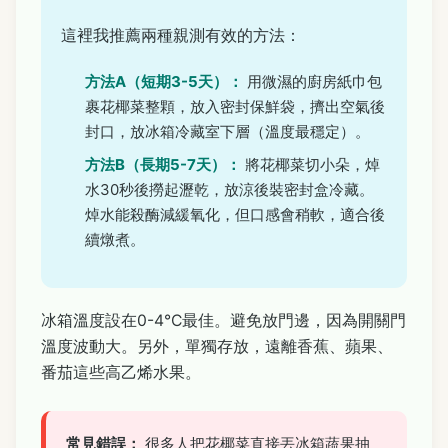
這裡我推薦兩種親測有效的方法：
方法A（短期3-5天）：
用微濕的廚房紙巾包
裹花椰菜整顆，放入密封保鮮袋，擠出空氣後
封口，放冰箱冷藏室下層（溫度最穩定）。
方法B（長期5-7天）：
將花椰菜切小朵，焯
水30秒後撈起瀝乾，放涼後裝密封盒冷藏。
焯水能殺酶減緩氧化，但口感會稍軟，適合後
續燉煮。
冰箱溫度設在0-4°C最佳。避免放門邊，因為開關門
溫度波動大。另外，單獨存放，遠離香蕉、蘋果、
番茄這些高乙烯水果。
常見錯誤：
很多人把花椰菜直接丟冰箱蔬果抽