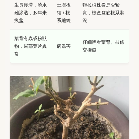
生長停滯，澆水
土壤板
輕拉植株看是否緊
難滲透，多年未
結 / 根
實，檢查盆底根系狀
換盆
系纏繞
況
葉背有蟲或粉狀
仔細翻看葉背、枝條
物，局部葉片異
病蟲害
交接處
常