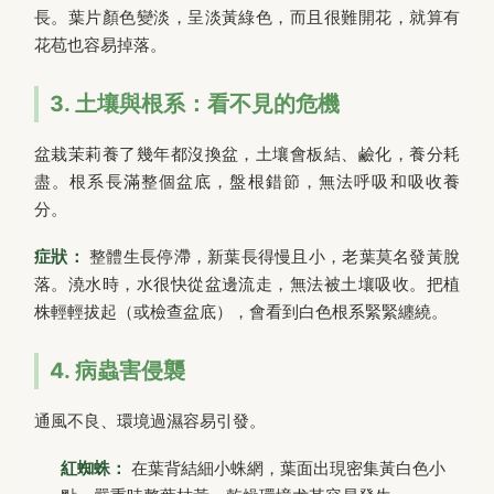
長。葉片顏色變淡，呈淡黃綠色，而且很難開花，就算有
花苞也容易掉落。
3. 土壤與根系：看不見的危機
盆栽茉莉養了幾年都沒換盆，土壤會板結、鹼化，養分耗
盡。根系長滿整個盆底，盤根錯節，無法呼吸和吸收養
分。
症狀：
整體生長停滯，新葉長得慢且小，老葉莫名發黃脫
落。澆水時，水很快從盆邊流走，無法被土壤吸收。把植
株輕輕拔起（或檢查盆底），會看到白色根系緊緊纏繞。
4. 病蟲害侵襲
通風不良、環境過濕容易引發。
紅蜘蛛：
在葉背結細小蛛網，葉面出現密集黃白色小