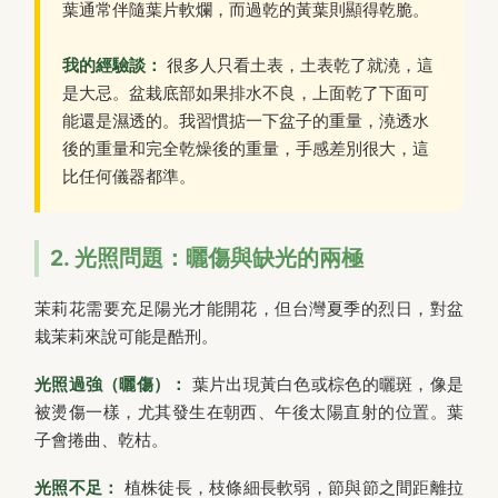
葉通常伴隨葉片軟爛，而過乾的黃葉則顯得乾脆。
我的經驗談：
很多人只看土表，土表乾了就澆，這
是大忌。盆栽底部如果排水不良，上面乾了下面可
能還是濕透的。我習慣掂一下盆子的重量，澆透水
後的重量和完全乾燥後的重量，手感差別很大，這
比任何儀器都準。
2. 光照問題：曬傷與缺光的兩極
茉莉花需要充足陽光才能開花，但台灣夏季的烈日，對盆
栽茉莉來說可能是酷刑。
光照過強（曬傷）：
葉片出現黃白色或棕色的曬斑，像是
被燙傷一樣，尤其發生在朝西、午後太陽直射的位置。葉
子會捲曲、乾枯。
光照不足：
植株徒長，枝條細長軟弱，節與節之間距離拉