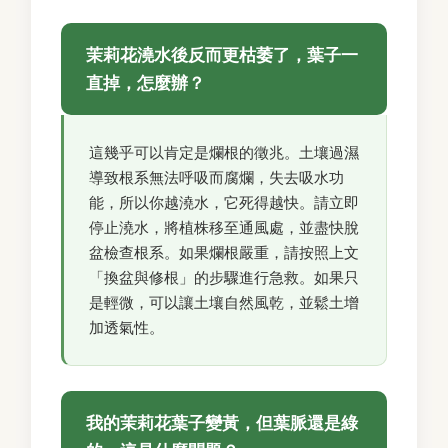
茉莉花澆水後反而更枯萎了，葉子一
直掉，怎麼辦？
這幾乎可以肯定是爛根的徵兆。土壤過濕
導致根系無法呼吸而腐爛，失去吸水功
能，所以你越澆水，它死得越快。請立即
停止澆水，將植株移至通風處，並盡快脫
盆檢查根系。如果爛根嚴重，請按照上文
「換盆與修根」的步驟進行急救。如果只
是輕微，可以讓土壤自然風乾，並鬆土增
加透氣性。
我的茉莉花葉子變黃，但葉脈還是綠