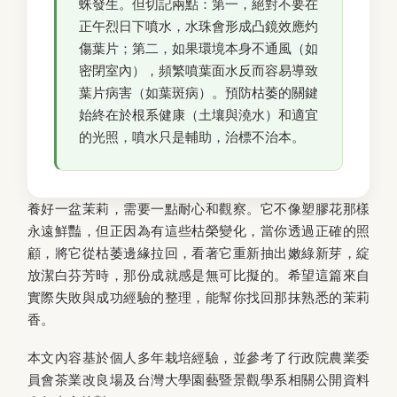
蛛發生。但切記兩點：第一，絕對不要在
正午烈日下噴水，水珠會形成凸鏡效應灼
傷葉片；第二，如果環境本身不通風（如
密閉室內），頻繁噴葉面水反而容易導致
葉片病害（如葉斑病）。預防枯萎的關鍵
始終在於根系健康（土壤與澆水）和適宜
的光照，噴水只是輔助，治標不治本。
養好一盆茉莉，需要一點耐心和觀察。它不像塑膠花那樣
永遠鮮豔，但正因為有這些枯榮變化，當你透過正確的照
顧，將它從枯萎邊緣拉回，看著它重新抽出嫩綠新芽，綻
放潔白芬芳時，那份成就感是無可比擬的。希望這篇來自
實際失敗與成功經驗的整理，能幫你找回那抹熟悉的茉莉
香。
本文內容基於個人多年栽培經驗，並參考了行政院農業委
員會茶業改良場及台灣大學園藝暨景觀學系相關公開資料