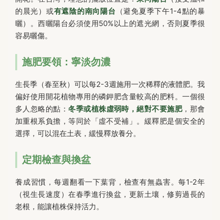
的晨光）或
有遮陰的南向陽台
（避免夏季下午1-4點的暴
曬）。西曬陽台必須使用50%以上的遮光網，否則夏季很
容易曬傷。
施肥要領：寧淡勿濃
生長季（春至秋）可以每2-3週施用一次稀釋的液體肥。我
偏好使用開花植物專用的磷鉀肥含量較高的肥料。一個很
多人忽略的點：
冬季或植株虛弱時，絕對不要施肥
，那會
加重根系負擔，等同於「虛不受補」。緩釋肥是個安全的
選擇，可以混在土表，緩慢釋放養分。
定期檢查與換盆
養成習慣，每週翻看一下葉背，檢查有無蟲害。每1-2年
（視生長速度）在春季進行換盆，更新土壤，修剪過長的
老根，能讓植株保持活力。