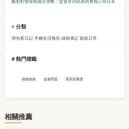
酪梨籽變身植栽全攻略：從發芽到結果的實戰心得分享
≡ 分類
揹包客日記
半糖生活報告
綠植筆記
寵奴日常
# 熱門標籤
植物急救
盆栽問題
茉莉花養護
相關推薦