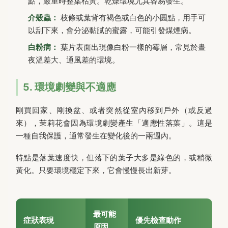
點，嚴重時整葉枯黃。乾燥環境尤其容易發生。
介殼蟲：
枝條或葉背有褐色或白色的小圓點，用手可
以刮下來，會分泌黏膩的蜜露，可能引發煤煙病。
白粉病：
葉片表面出現像白粉一樣的霉層，常見於晝
夜溫差大、通風差的環境。
5. 環境劇變與不適應
剛買回家、剛換盆、或者突然從室內移到戶外（或反過
來），茉莉花會因為環境劇變產生「適應性落葉」。這是
一種自我保護，通常發生在變化後的一兩週內。
特點是落葉速度快，但落下的葉子大多是綠色的，或稍微
黃化。只要環境穩定下來，它會慢慢長出新芽。
最可能
症狀表現
優先檢查動作
原因