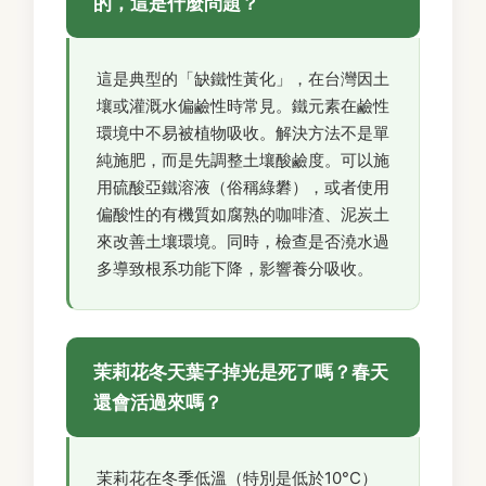
的，這是什麼問題？
這是典型的「缺鐵性黃化」，在台灣因土
壤或灌溉水偏鹼性時常見。鐵元素在鹼性
環境中不易被植物吸收。解決方法不是單
純施肥，而是先調整土壤酸鹼度。可以施
用硫酸亞鐵溶液（俗稱綠礬），或者使用
偏酸性的有機質如腐熟的咖啡渣、泥炭土
來改善土壤環境。同時，檢查是否澆水過
多導致根系功能下降，影響養分吸收。
茉莉花冬天葉子掉光是死了嗎？春天
還會活過來嗎？
茉莉花在冬季低溫（特別是低於10°C）