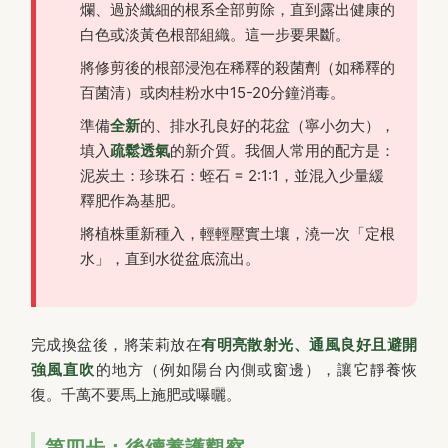
爛、過於纖細的根系全部剪除，直到露出健康的
白色或淡黃色根部組織。這一步要果斷。
將修剪後的根部浸泡在稀釋的殺菌劑（如稀釋的
百菌清）或肉桂粉水中15-20分鐘消毒。
準備
全新
的、排水孔良好的花盆（寧小勿大），
填入
疏鬆透氣
的新介質。我個人常用的配方是：
泥炭土：珍珠石：蛭石 = 2:1:1，並混入少量緩
釋肥作為基肥。
將植株重新種入，輕輕壓實土壤，澆一次「定根
水」，直到水從盆底流出。
完成換盆後，將茉莉放在
有明亮散射光、通風良好且避開
強風直吹
的地方（例如陽台內側或窗邊），讓它靜養恢
復。千萬不要馬上施肥或曝曬。
第四步：後續養護觀察