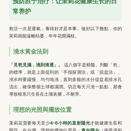
预防胜于治疗：让茉莉花健康生长的日
常养护
救活一次是運氣，養得好才是本事。做好以下幾點，你的
茉莉就能遠離枯萎，年年花開滿枝。
澆水黃金法則
「見乾見濕，澆則澆透」。
這八個字是精髓。判斷「乾」
的標準，就是上面提到的「手指探測法」或「掂盆法」。
澆水時要緩慢、均勻地澆，直到多餘的水分從盆底排水孔
流出，確保整個土球都濕潤。切忌每天只澆一點點，那會
導致根系只生長在土壤表層，不耐旱。
理想的光照與擺放位置
茉莉花需要每天至少
4-6小時的直射陽光
才能健康生長和
開花。在台灣，理想的擺放位置是：
東向陽台
（接受溫和