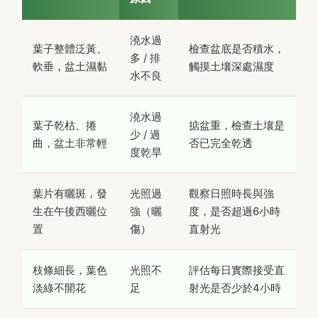
澆水過
葉子整體泛黃、
檢查盆底是否積水，
多 / 排
軟垂，盆土濕黏
觸摸土壤深處濕度
水不良
澆水過
葉子乾枯、捲
掂盆重，檢查土壤是
少 / 過
曲，盆土非常輕
否已完全乾透
度乾旱
葉片有曬斑，發
光照過
觀察日照時長與強
生在午後西曬位
強（曬
度，是否超過6小時
置
傷）
直射光
枝條細長，葉色
光照不
評估每日實際接受直
淡綠不開花
足
射光是否少於4小時