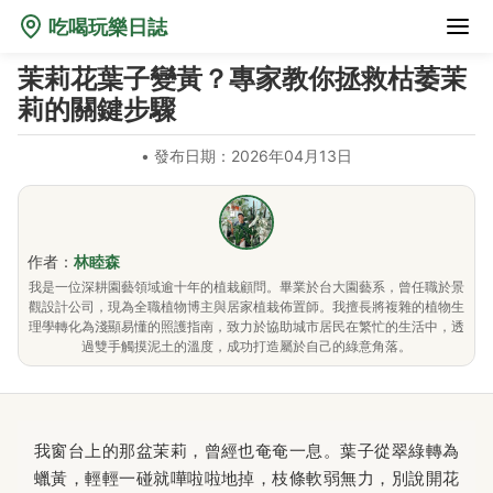
吃喝玩樂日誌
茉莉花葉子變黃？專家教你拯救枯萎茉
莉的關鍵步驟
•
發布日期：2026年04月13日
作者：
林睦森
我是一位深耕園藝領域逾十年的植栽顧問。畢業於台大園藝系，曾任職於景
觀設計公司，現為全職植物博主與居家植栽佈置師。我擅長將複雜的植物生
理學轉化為淺顯易懂的照護指南，致力於協助城市居民在繁忙的生活中，透
過雙手觸摸泥土的溫度，成功打造屬於自己的綠意角落。
我窗台上的那盆茉莉，曾經也奄奄一息。葉子從翠綠轉為
蠟黃，輕輕一碰就嘩啦啦地掉，枝條軟弱無力，別說開花