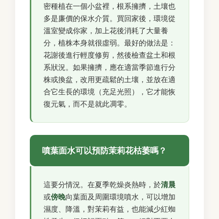
密種植在一個小盆裡，根系擁擠，土壤也
多是廉價的保水介質。買回家後，環境從
溫室變成你家，加上花後消耗了大量養
分，植株本身就很虛弱。最好的做法是：
花謝後進行輕度修剪，然後檢查盆土和根
系狀況。如果擁擠，應在適當季節進行分
株或換盆，改用更疏鬆的土壤，並放在適
合它生長的環境（充足光照），它才能恢
復元氣，而不是就此凋零。
噴葉面水可以預防茉莉花枯萎嗎？
這要分情況。在夏季乾燥炎熱時，於
清晨
或
傍晚
向葉面及周圍環境噴水，可以增加
濕度、降溫，對茉莉有益，也能減少紅蜘