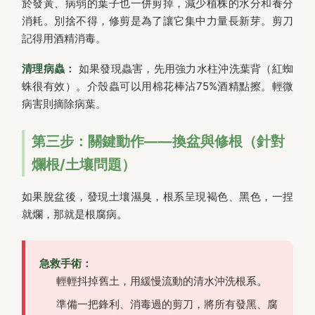
於發黃、病弱的葉子也一併剪掉，減少植株的水分和養分
消耗。別捨不得，修剪是為了讓它集中力量長新芽。剪刀
記得用酒精消毒。
清理病蟲：
如果發現蟲害，先用強力水柱沖洗葉背（紅蜘
蛛很有效）。介殼蟲可以用棉花棒沾75%酒精點擦。輕微
病害則摘除病葉。
第三步：關鍵動作——換盆與修根（針對
爛根/土壤問題）
如果脫盆後，發現土壤濕臭，根系呈現褐色、黑色，一捏
就爛，那就是根腐病。
急救手術：
輕輕抖掉舊土，用緩慢流動的清水沖洗根系。
準備一把鋒利、消毒過的剪刀，將所有發黑、腐