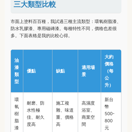
三大類型比較
市面上塗料百百種，我試過三種主流類型：環氧樹脂漆、
防水乳膠漆、專用磁磚漆。每種特性不同，價格也差很
多。下面表格是我的比較心得。
大約
油
價格
漆
適用場
優點
缺點
（每
類
景
公
型
升）
環
新台
耐磨、防
施工複
高濕度
氧
幣
水性極
雜、味道
浴室、
樹
500-
佳、耐久
重、價格
商業空
脂
800
度高
高
間
漆
元