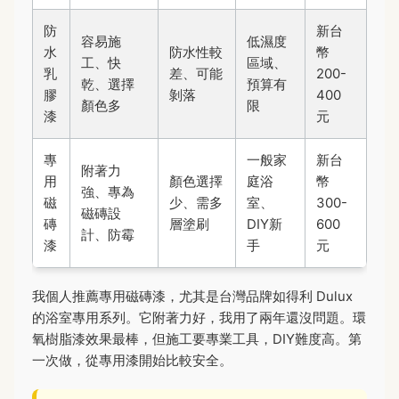
防
新台
容易施
低濕度
水
防水性較
幣
工、快
區域、
乳
差、可能
200-
乾、選擇
預算有
膠
剝落
400
顏色多
限
漆
元
專
一般家
新台
附著力
用
顏色選擇
庭浴
幣
強、專為
磁
少、需多
室、
300-
磁磚設
磚
層塗刷
DIY新
600
計、防霉
漆
手
元
我個人推薦專用磁磚漆，尤其是台灣品牌如得利 Dulux
的浴室專用系列。它附著力好，我用了兩年還沒問題。環
氧樹脂漆效果最棒，但施工要專業工具，DIY難度高。第
一次做，從專用漆開始比較安全。