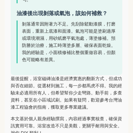
油漆後出現剝落或氣泡，該如何補救？
剝落通常因附著力不足。先刮除鬆動漆膜，打磨
表面，重新上底漆和面漆。氣泡可能是塗刷過厚
或環境潮濕，用砂紙磨平氣泡處，薄塗修補。預
防勝於治療，施工時薄塗多層、確保表面乾燥。
我的經驗是，小面積修補比整個重做容易，但顏
色可能略有差異。
最後提醒，浴室磁磚油漆是經濟實惠的翻新方式，但成功
與否在細節。從選材到施工，每一步都馬虎不得。我的經
驗未必適用所有人，但希望幫你少走彎路。動手前，多查
資料，甚至在小區域試刷。如果有疑問，歡迎參考台灣油
漆工程協會的指南，獲取更多專業建議。
本文基於個人親身經驗撰寫，內容經過事實核查，確保資
訊實用可靠。浴室改造不只是美觀，更關乎耐用與安全。
祝你 DIY 順利！