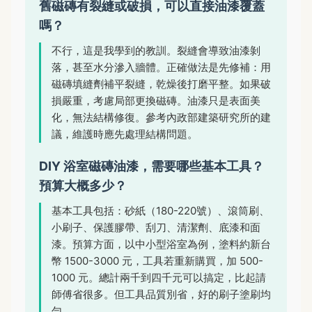
舊磁磚有裂縫或破損，可以直接油漆覆蓋
嗎？
不行，這是我學到的教訓。裂縫會導致油漆剝
落，甚至水分滲入牆體。正確做法是先修補：用
磁磚填縫劑補平裂縫，乾燥後打磨平整。如果破
損嚴重，考慮局部更換磁磚。油漆只是表面美
化，無法結構修復。參考內政部建築研究所的建
議，維護時應先處理結構問題。
DIY 浴室磁磚油漆，需要哪些基本工具？
預算大概多少？
基本工具包括：砂紙（180-220號）、滾筒刷、
小刷子、保護膠帶、刮刀、清潔劑、底漆和面
漆。預算方面，以中小型浴室為例，塗料約新台
幣 1500-3000 元，工具若重新購買，加 500-
1000 元。總計兩千到四千元可以搞定，比起請
師傅省很多。但工具品質別省，好的刷子塗刷均
勻。