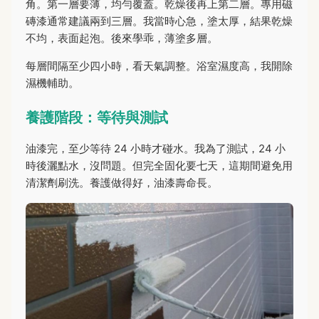
角。第一層要薄，均勻覆蓋。乾燥後再上第二層。專用磁
磚漆通常建議兩到三層。我當時心急，塗太厚，結果乾燥
不均，表面起泡。後來學乖，薄塗多層。
每層間隔至少四小時，看天氣調整。浴室濕度高，我開除
濕機輔助。
養護階段：等待與測試
油漆完，至少等待 24 小時才碰水。我為了測試，24 小
時後灑點水，沒問題。但完全固化要七天，這期間避免用
清潔劑刷洗。養護做得好，油漆壽命長。