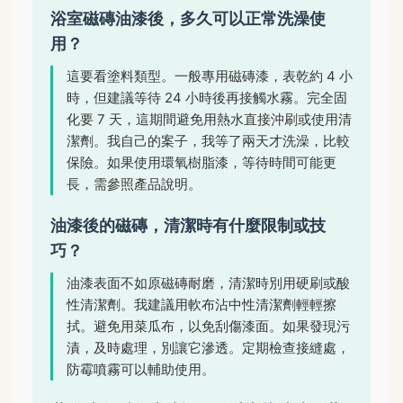
浴室磁磚油漆後，多久可以正常洗澡使
用？
這要看塗料類型。一般專用磁磚漆，表乾約 4 小
時，但建議等待 24 小時後再接觸水霧。完全固
化要 7 天，這期間避免用熱水直接沖刷或使用清
潔劑。我自己的案子，我等了兩天才洗澡，比較
保險。如果使用環氧樹脂漆，等待時間可能更
長，需參照產品說明。
油漆後的磁磚，清潔時有什麼限制或技
巧？
油漆表面不如原磁磚耐磨，清潔時別用硬刷或酸
性清潔劑。我建議用軟布沾中性清潔劑輕輕擦
拭。避免用菜瓜布，以免刮傷漆面。如果發現污
漬，及時處理，別讓它滲透。定期檢查接縫處，
防霉噴霧可以輔助使用。