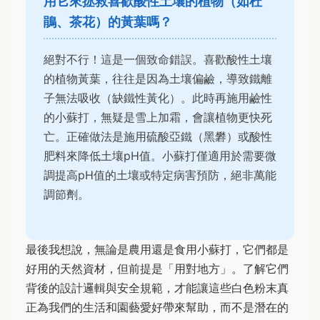
用它來拯救喜歡酸性土壤的植物（如杜
鵑、茶花）的黃葉嗎？
絕對不行！這是一個致命錯誤。喜歡酸性土壤
的植物黃葉，往往是因為土壤偏鹼，導致鐵離
子無法吸收（缺鐵性黃化）。此時再施用鹼性
的小蘇打，無疑是雪上加霜，會讓植物更快死
亡。正確做法是施用硫酸亞鐵（黑礬）或酸性
肥料來降低土壤pH值。小蘇打僅適用於需要微
調提高pH值的土壤或特定病害預防，絕非萬能
調節劑。
最後我想說，無論是農用還是食用小蘇打，它們都是
好用的天然資材，但前提是「用對地方」。了解它們
背後的設計邏輯與安全規範，才能讓這些白色粉末真
正為我們的生活和園藝愛好帶來幫助，而不是潛在的