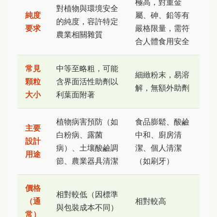
極高，對重金
對植物與環境安全
純度
屬、砷、鉛等有
的純度，容許特定
要求
嚴格限量，需符
農業相關雜質
合人體食用安全
常見
中等至略粗，可能
細緻粉末，易溶
顆粒
含界面活性助劑以
解，無額外助劑
大小
利葉面附著
植物病害預防（如
食品膨鬆、酸鹼
主要
白粉病、露菌
中和、廚房清
設計
病）、土壤酸鹼調
潔、個人清潔
用途
節、農業器具清潔
（如刷牙）
價格
相對較低（因標準
（通
相對較高
與包裝成本不同）
常）