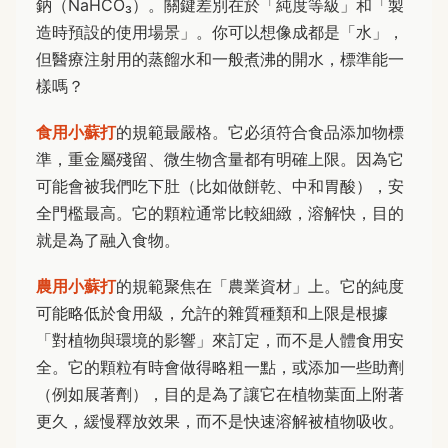
鈉（NaHCO₃）。關鍵差別在於「純度等級」和「製
造時預設的使用場景」。你可以想像成都是「水」，
但醫療注射用的蒸餾水和一般煮沸的開水，標準能一
樣嗎？
食用小蘇打
的規範最嚴格。它必須符合食品添加物標
準，重金屬殘留、微生物含量都有明確上限。因為它
可能會被我們吃下肚（比如做餅乾、中和胃酸），安
全門檻最高。它的顆粒通常比較細緻，溶解快，目的
就是為了融入食物。
農用小蘇打
的規範聚焦在「農業資材」上。它的純度
可能略低於食用級，允許的雜質種類和上限是根據
「對植物與環境的影響」來訂定，而不是人體食用安
全。它的顆粒有時會做得略粗一點，或添加一些助劑
（例如展著劑），目的是為了讓它在植物葉面上附著
更久，緩慢釋放效果，而不是快速溶解被植物吸收。