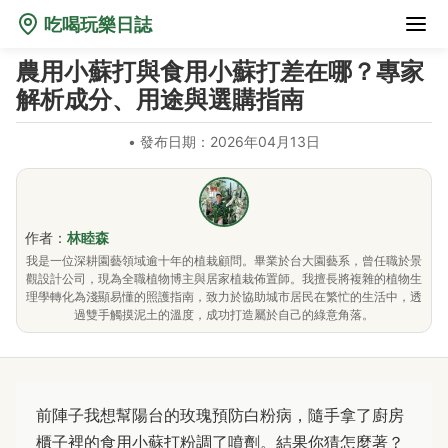
吃喝玩樂日誌
農用小蘇打與食用小蘇打差在哪？專家
解析成分、用途與選購指南
•
發布日期：2026年04月13日
作者：
林睦森
我是一位深耕園藝領域逾十年的植栽顧問。畢業於台大園藝系，曾任職於景
觀設計公司，現為全職植物博主與居家植栽佈置師。我擅長將複雜的植物生
理學轉化為淺顯易懂的照護指南，致力於協助城市居民在繁忙的生活中，透
過雙手觸摸泥土的溫度，成功打造屬於自己的綠意角落。
前陣子我想幫陽台的玫瑰預防白粉病，隨手拿了廚房
櫃子裡的食用小蘇打粉調了噴劑。結果你猜怎麼著？