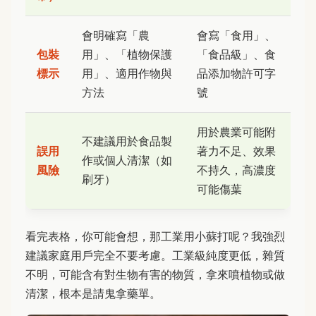
會明確寫「農
會寫「食用」、
包裝
用」、「植物保護
「食品級」、食
標示
用」、適用作物與
品添加物許可字
方法
號
用於農業可能附
不建議用於食品製
誤用
著力不足、效果
作或個人清潔（如
風險
不持久，高濃度
刷牙）
可能傷葉
看完表格，你可能會想，那工業用小蘇打呢？我強烈
建議家庭用戶完全不要考慮。工業級純度更低，雜質
不明，可能含有對生物有害的物質，拿來噴植物或做
清潔，根本是請鬼拿藥單。