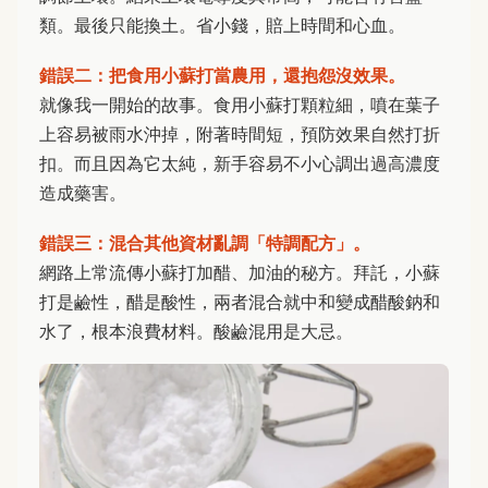
類。最後只能換土。省小錢，賠上時間和心血。
錯誤二：把食用小蘇打當農用，還抱怨沒效果。
就像我一開始的故事。食用小蘇打顆粒細，噴在葉子
上容易被雨水沖掉，附著時間短，預防效果自然打折
扣。而且因為它太純，新手容易不小心調出過高濃度
造成藥害。
錯誤三：混合其他資材亂調「特調配方」。
網路上常流傳小蘇打加醋、加油的秘方。拜託，小蘇
打是鹼性，醋是酸性，兩者混合就中和變成醋酸鈉和
水了，根本浪費材料。酸鹼混用是大忌。