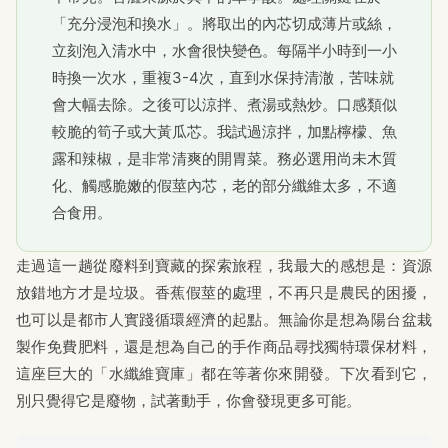
「充分浸泡和換水」。將取出的內芯切成薄片或絲，
立刻泡入清水中，水會很快變色。每隔半小時到一小
時換一次水，重複3-4次，直到水保持清澈，苦味就
會大幅去除。之後可以涼拌、煮湯或熱炒。口感類似
較脆的筍子或大黃瓜芯。我試過涼拌，加點檸檬、魚
露和辣椒，是非常清爽的開胃菜。務必選用尚未木質
化、觸感脆嫩的假莖內芯，老的部分纖維太多，不適
合食用。
走過這一趟從廢料到寶藏的探索旅程，我最大的感想是：資源
放錯地方才是垃圾。香蕉假莖的處理，不再只是農民的困擾，
也可以是都市人實踐循環經濟的起點。無論你是想為陽台盆栽
製作免費肥料，還是想為自己的手作商品尋找獨特環保材料，
這座巨大的「水纖維寶庫」都在等著你來開發。下次看到它，
別只覺得它是廢物，試著動手，你會發現更多可能。