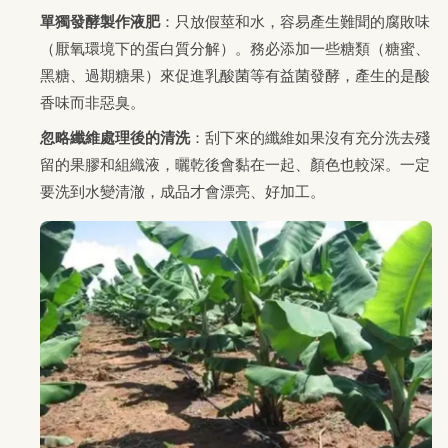
單獨發酵製作液肥
：只放假莖和水，容易產生難聞的腐敗味
（厭氧環境下的蛋白質分解）。務必添加一些糖類（糖蜜、
黑糖、過期糖果）來促進乳酸菌等有益菌發酵，產生的是酸
香味而非惡臭。
忽略纖維處理後的清洗
：刮下來的纖維如果沒有充分洗去殘
留的果膠和組織液，曬乾後會黏在一起、顏色也較深。一定
要洗到水變清澈，成品才會漂亮、好加工。