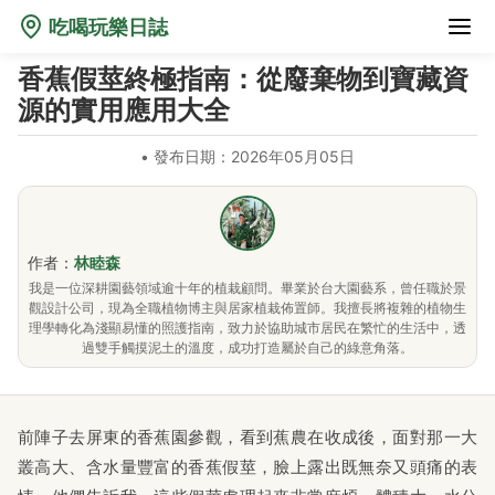
吃喝玩樂日誌
香蕉假莖終極指南：從廢棄物到寶藏資
源的實用應用大全
•
發布日期：2026年05月05日
作者：
林睦森
我是一位深耕園藝領域逾十年的植栽顧問。畢業於台大園藝系，曾任職於景
觀設計公司，現為全職植物博主與居家植栽佈置師。我擅長將複雜的植物生
理學轉化為淺顯易懂的照護指南，致力於協助城市居民在繁忙的生活中，透
過雙手觸摸泥土的溫度，成功打造屬於自己的綠意角落。
前陣子去屏東的香蕉園參觀，看到蕉農在收成後，面對那一大
叢高大、含水量豐富的香蕉假莖，臉上露出既無奈又頭痛的表