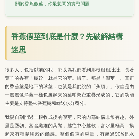
關於香蕉假莖，你最想問的實戰問題
香蕉假莖到底是什麼？先破解結構
迷思
很多人，包括以前的我，都以為我們看到那根粗粗壯壯、長著
葉子的香蕉「樹幹」就是它的莖。錯了。那是「假莖」。真正
的香蕉莖是地下的球莖，也就是我們說的「蕉頭」。假莖是由
一層層像洋蔥一樣包裹起來的葉鞘緊密重疊形成的，它的功能
主要是支撐整株香蕉樹和輸送水分養分。
我親自剖開過一根收成後的假莖，它的內部結構非常有趣。外
層是堅韌、富含纖維的葉鞘，越往中心越軟，含水量極高，摸
起來有種凝膠般的觸感。整個假莖的重量，有超過90%是水