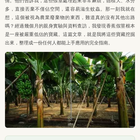
情。他們告訴我，這些假莖處理起來非常麻煩，體積大、水分
多，直接丟棄不僅佔空間，還容易滋生蚊蟲。那一刻我就在
想，這個被視為農業廢棄物的東西，難道真的沒有其他出路
嗎？經過幾個月的親身實驗與資料查訪，我發現香蕉假莖根本
是一座被嚴重低估的寶藏。這篇文章，就是我將這些寶藏挖掘
出來，整理成一份任何人都能上手應用的完全指南。