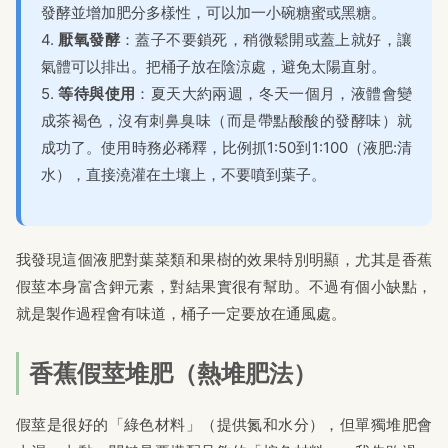
發酵並增加肥分多樣性，可以加一小碗糖蜜或黑糖。
4.
厭氧發酵
：蓋子不要鎖死，稍微鬆開或蓋上就好，讓
氣體可以排出。把桶子放在陰涼處，避免太陽直射。
5.
等待與使用
：夏天大約兩週，冬天一個月，液體會變
成茶褐色，沒有刺鼻臭味（而是帶點酸酸的發酵味）就
成功了。使用時務必稀釋，比例抓1:50到1:100（液肥:清
水），直接澆灌在土壤上，不要噴到葉子。
我發現這個液肥對葉菜類和果樹的效果特別明顯，尤其是香蕉
假莖本身富含鉀元素，對結果實很有幫助。不過有個小缺點，
就是製作過程會有味道，桶子一定要放在通風處。
香蕉假莖堆肥（熱堆肥法）
假莖是很好的「綠色材料」（提供氮和水分），但單獨堆肥會