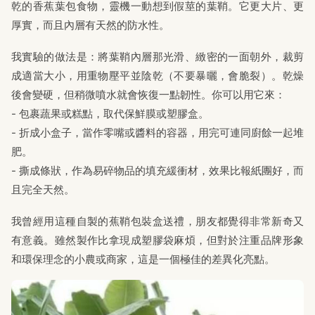
乾的香蕉葉包食物，靈機一動想到假莖的葉鞘。它更大片、更
厚實，而且內層有天然的防水性。
我實驗的做法是：將葉鞘內層那光滑、緻密的一面朝外，裁剪
成適當大小，用重物壓平並陰乾（不要暴曬，會脆裂）。乾燥
後會變硬，但稍微噴水就會恢復一點韌性。你可以用它來：
- 包裹蔬果或糕點，取代保鮮膜或塑膠盒。
- 折成小盒子，當作零嘴或醬料的容器，用完可連同廚餘一起堆
肥。
- 撕成條狀，作為易碎物品的填充緩衝材，效果比報紙團好，而
且完全天然。
我曾經用這種自製的蕉鞘包裝盒送禮，朋友都覺得非常新奇又
有意義。雖然製作比拿現成塑膠袋麻煩，但對於注重品牌形象
和環保理念的小農或商家，這是一個極佳的差異化亮點。