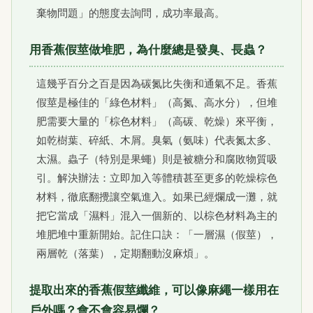
棄物問題」的態度去詢問，成功率最高。
用香蕉假莖做堆肥，為什麼總是發臭、長蟲？
這幾乎百分之百是因為碳氮比失衡和通氣不足。香蕉
假莖是極佳的「綠色材料」（高氮、高水分），但堆
肥需要大量的「棕色材料」（高碳、乾燥）來平衡，
如乾樹葉、碎紙、木屑。臭氣（氨味）代表氮太多、
太濕。蟲子（特別是果蠅）則是被糖分和腐敗物質吸
引。解決辦法：立即加入等體積甚至更多的乾燥棕色
材料，徹底翻攪讓空氣進入。如果已經爛成一灘，就
把它當成「濕料」混入一個新的、以棕色材料為主的
堆肥堆中重新開始。記住口訣：「一層濕（假莖），
兩層乾（落葉），定期翻動沒麻煩」。
提取出來的香蕉假莖纖維，可以像麻繩一樣用在
戶外嗎？會不會容易爛？