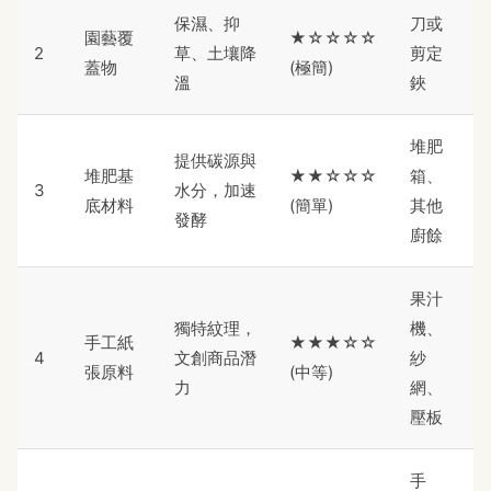
保濕、抑
刀或
園藝覆
★☆☆☆☆
2
草、土壤降
剪定
蓋物
(極簡)
溫
鋏
堆肥
提供碳源與
堆肥基
★★☆☆☆
箱、
3
水分，加速
底材料
(簡單)
其他
發酵
廚餘
果汁
獨特紋理，
機、
手工紙
★★★☆☆
4
文創商品潛
紗
張原料
(中等)
力
網、
壓板
手