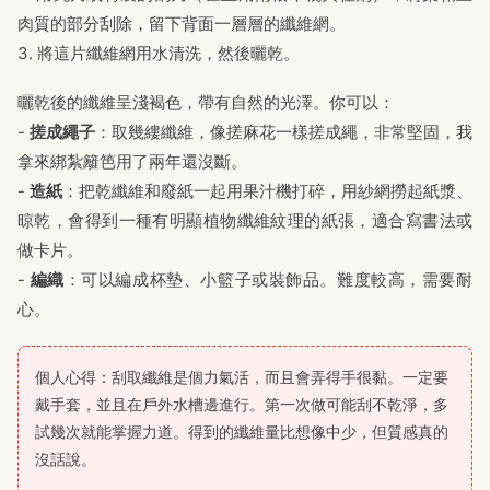
肉質的部分刮除，留下背面一層層的纖維網。
3. 將這片纖維網用水清洗，然後曬乾。
曬乾後的纖維呈淺褐色，帶有自然的光澤。你可以：
-
搓成繩子
：取幾縷纖維，像搓麻花一樣搓成繩，非常堅固，我
拿來綁紮籬笆用了兩年還沒斷。
-
造紙
：把乾纖維和廢紙一起用果汁機打碎，用紗網撈起紙漿、
晾乾，會得到一種有明顯植物纖維紋理的紙張，適合寫書法或
做卡片。
-
編織
：可以編成杯墊、小籃子或裝飾品。難度較高，需要耐
心。
個人心得：刮取纖維是個力氣活，而且會弄得手很黏。一定要
戴手套，並且在戶外水槽邊進行。第一次做可能刮不乾淨，多
試幾次就能掌握力道。得到的纖維量比想像中少，但質感真的
沒話說。