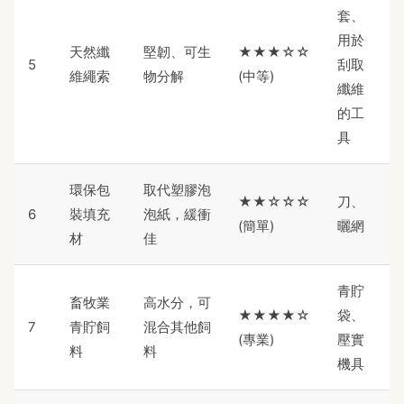
套、
用於
天然纖
堅韌、可生
★★★☆☆
5
刮取
維繩索
物分解
(中等)
纖維
的工
具
環保包
取代塑膠泡
★★☆☆☆
刀、
6
裝填充
泡紙，緩衝
(簡單)
曬網
材
佳
青貯
畜牧業
高水分，可
★★★★☆
袋、
7
青貯飼
混合其他飼
(專業)
壓實
料
料
機具