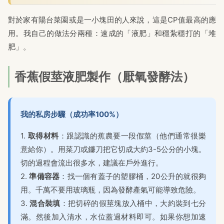
對於家有陽台菜園或是一小塊田的人來說，這是CP值最高的應
用。我自己的做法分兩種：速成的「液肥」和穩紮穩打的「堆
肥」。
香蕉假莖液肥製作（厭氧發酵法）
我的私房步驟（成功率100%）
1.
取得材料
：跟認識的蕉農要一段假莖（他們通常很樂
意給你）。用菜刀或鐮刀把它切成大約3-5公分的小塊。
切的過程會流出很多水，建議在戶外進行。
2.
準備容器
：找一個有蓋子的塑膠桶，20公升的就很夠
用。千萬不要用玻璃瓶，因為發酵產氣可能導致危險。
3.
混合裝填
：把切碎的假莖塊放入桶中，大約裝到七分
滿。然後加入清水，水位蓋過材料即可。如果你想加速