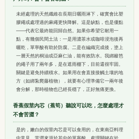
未經處理的天然纖維在長期日曬雨淋下，確實會比塑
膠繩或處理過的麻繩更快降解。這是缺點，也是優點
——代表它最終能回歸自然。如果你希望它耐用一
點，有幾個民間土法：一是用濃茶水或咖啡浸泡後再
曬乾，單寧酸有助於防腐。二是在編織完成後，塗上
一層天然的桐油或亞麻仁油，能有效防水。我綁籬笆
的繩子用了兩年多，是在遮雨棚下，目前還很牢固。
關鍵是避免持續積水。如果用在會直接接觸土壤的地
方（如綁紮爬藤植物），就要有心理準備它一兩年後
會分解，那時植物也已經長穩了，正好無痛更換。
香蕉假莖內芯（蕉筍）聽說可以吃，怎麼處理才
不會苦澀？
是的，嫩白的假莖內芯是可以食用的，在東南亞料理
中常見。苦澀來源於其中的單寧酸。處理關鍵在於