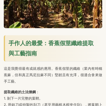
手作人的最愛：香蕉假莖纖維提取
與工藝指南
這是我覺得最有成就感的應用。香蕉假莖的纖維（業內有時稱
蕉麻，但和真正馬尼拉麻不同）堅韌且有光澤，很適合拿來做
手工藝。
提取纖維的土法煉鋼
：
1. 剝下一片完整的葉鞘。
2. 用鈍刀或特製的刮刀（甚至用兩根木棍夾住刮），將葉鞘上