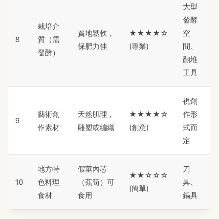
大型
發酵
栽培介
質地鬆軟，
★★★★☆
空
8
質（需
保肥力佳
(專業)
間、
發酵）
翻堆
工具
視創
藝術創
天然肌理，
★★★★☆
作形
9
作素材
雕塑或編織
(創意)
式而
定
地方特
假莖內芯
刀
★★☆☆☆
10
色料理
（蕉筍）可
具、
(簡單)
食材
食用
鍋具