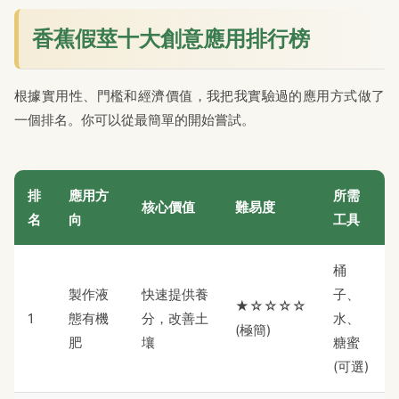
香蕉假莖十大創意應用排行榜
根據實用性、門檻和經濟價值，我把我實驗過的應用方式做了
一個排名。你可以從最簡單的開始嘗試。
排
應用方
所需
核心價值
難易度
名
向
工具
桶
製作液
快速提供養
子、
★☆☆☆☆
1
態有機
分，改善土
水、
(極簡)
肥
壤
糖蜜
(可選)