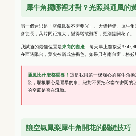
犀牛角擺哪裡才對？光照與通風的
另一個迷思是「空氣鳳梨不需要光」。大錯特錯。犀牛角
會徒長，葉片間距拉大，變得鬆散難看，更別提開花了。
我試過的最佳位置是
東向的窗邊
，每天早上能接受3-4
在西邊陽台，葉尖被曬成焦褐色。如果只有南向窗，務必
通風比什麼都重要！
這是我用第一棵爛心的犀牛角換
發，爛根爛心是遲早的事。絕對不要把它塞在密閉的
的空氣是否在流動。
讓空氣鳳梨犀牛角開花的關鍵技巧