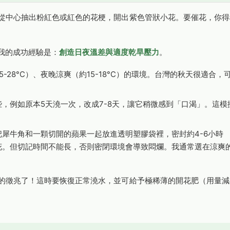
從中心抽出粉紅色或紅色的花梗，開出紫色管狀小花。要催花，你得
我的成功經驗是：
創造日夜溫差與適度乾旱壓力
。
28°C）、夜晚涼爽（約15-18°C）的環境。台灣的秋天很適合，
，例如原本5天澆一次，改成7-8天，讓它稍微感到「口渴」。這模
。
犀牛角和一顆切開的蘋果一起放進透明塑膠袋裡，密封約4-6小時
花。但切記時間不能長，否則密閉環境會導致悶爛。我通常選在涼爽
的徵兆了！這時要恢復正常澆水，並可給予極稀薄的開花肥（用量減