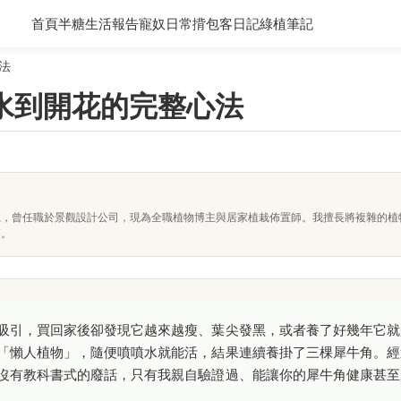
首頁
半糖生活報告
寵奴日常
揹包客日記
綠植筆記
法
水到開花的完整心法
系，曾任職於景觀設計公司，現為全職植物博主與居家植栽佈置師。我擅長將複雜的植
落。
吸引，買回家後卻發現它越來越瘦、葉尖發黑，或者養了好幾年它就
「懶人植物」，隨便噴噴水就能活，結果連續養掛了三棵犀牛角。經
沒有教科書式的廢話，只有我親自驗證過、能讓你的犀牛角健康甚至