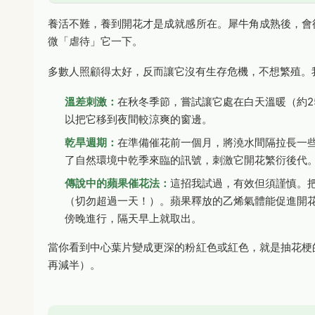
養活不難，養到開花才是成就感所在。犀牛角成熟後，會
微「虐待」它一下。
多數人照顧得太好，反而讓它沒有生存危機，不想繁殖。
溫差刺激：
在秋冬季節，嘗試讓它處在白天溫暖（約25-
以把它移到夜間較涼爽的窗邊。
乾旱週期：
在準備催花前一個月，將澆水間隔拉長一些
了自然環境中乾季來臨的訊號，刺激它開花繁衍後代
傳說中的蘋果催花法：
這招我試過，有效但須謹慎。把
（切勿超過一天！）。蘋果釋放的乙烯氣體能促進開
傍晚進行，隔天早上就取出。
當你看到中心葉片變成更深的粉紅色或紅色，就是抽花梗
再減半）。