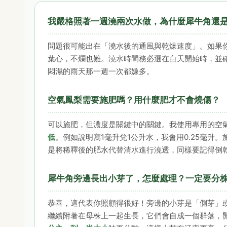
我嚴格照著一週澆兩次水做，為什麼犀牛角還
問題很可能出在「澆水後的通風與乾燥速度」。如果
葉心，不爛也難。澆水時間務必選在白天開始時，並
悶濕的雨天那一週一次都嫌多。
空氣鳳梨需要施肥嗎？用什麼肥才不會燒傷？
可以施肥，但濃度是關鍵中的關鍵。我使用專用的空
低
。例如說明寫1毫升兌1公升水，我會用0.25毫
是將稀釋後的肥水代替清水進行澆透，同樣要記得倒
犀牛角旁邊長出小芽了，怎麼處理？一定要分
恭喜，這代表你照顧得很好！旁邊的小芽是「側芽」
繼續附著在母株上一起生長，它們會自成一個群落，