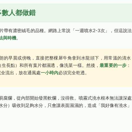
多數人都做錯
片帶有濃密絨毛的品種。網路上常說「一週噴水2-3次」，但這說法
法與時機
。
朗的早晨或傍晚，直接把整棵犀牛角拿到水龍頭下，用常溫的清水
（生長點）和所有葉片都濕透，像洗菜一樣。然後，
最重要的一步
：
完全流出，放在通風處
一小時內
必須完全乾透。
易腐爛，從內部開始發黑軟爛，沒得救。噴霧式澆水根本無法讓深處
水分）吸收到足夠水分，只會讓表面濕濕的，造成「我好像有澆水」