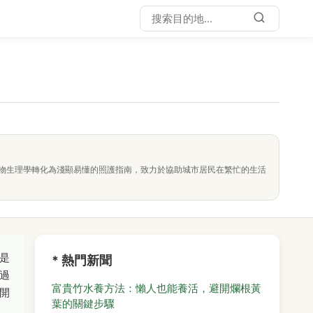
物生理學轉化為淺顯易懂的照護指南，致力於協助城市居民在繁忙的生活
是
* 熱門新聞
過
富貴竹水養方法：懶人也能養活，避開爛根黃
開
葉的關鍵步驟