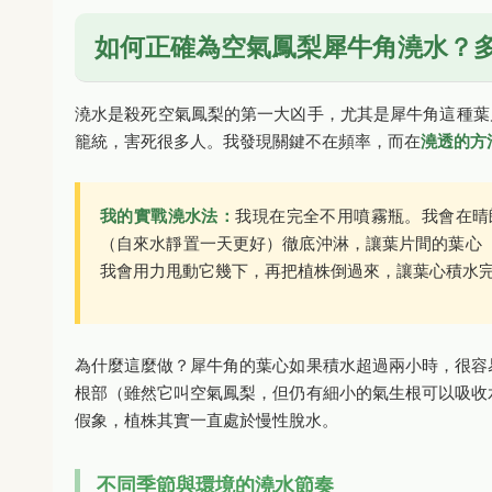
如何正確為空氣鳳梨犀牛角澆水？
澆水是殺死空氣鳳梨的第一大凶手，尤其是犀牛角這種葉
籠統，害死很多人。我發現關鍵不在頻率，而在
澆透的方
我的實戰澆水法：
我現在完全不用噴霧瓶。我會在晴
（自來水靜置一天更好）徹底沖淋，讓葉片間的葉心
我會用力甩動它幾下，再把植株倒過來，讓葉心積水
為什麼這麼做？犀牛角的葉心如果積水超過兩小時，很容
根部（雖然它叫空氣鳳梨，但仍有細小的氣生根可以吸收
假象，植株其實一直處於慢性脫水。
不同季節與環境的澆水節奏