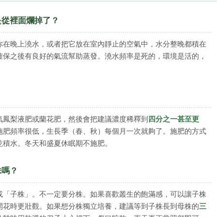
是從裡面爛掉了？
你在晚上澆水，或者把它放在室內靜止的空氣中，水分整晚都積在
確保之後有良好的氣流幫助蒸發。澆水頻率是死的，環境是活的，
氣鳳梨液肥或蘭花肥，然後會把建議濃度稀釋到
四分之一甚至更
升。施肥頻率很低，生長季（春、秋）每個月一次就夠了。施肥的方式
乾積水。冬天和盛夏休眠期不施肥。
株嗎？
或「子株」。不一定要分株。如果喜歡叢生的飽滿感，可以讓子株
開花時更壯觀。如果想分株獨立培養，建議等到子株長到母株的
三