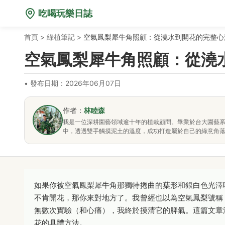
吃喝玩樂日誌
首頁
>
綠植筆記
>
空氣鳳梨犀牛角照顧：從澆水到開花的完整心
空氣鳳梨犀牛角照顧：從澆
•
發布日期：2026年06月07日
作者：
林睦森
我是一位深耕園藝領域逾十年的植栽顧問。畢業於台大園藝
中，透過雙手觸摸泥土的溫度，成功打造屬於自己的綠意角
如果你被空氣鳳梨犀牛角那獨特捲曲的葉形和銀白色光澤
不肯開花，那你來對地方了。我曾經也以為空氣鳳梨號稱
無數次實驗（和心痛），我終於摸清它的脾氣。這篇文章
花的具體方法。