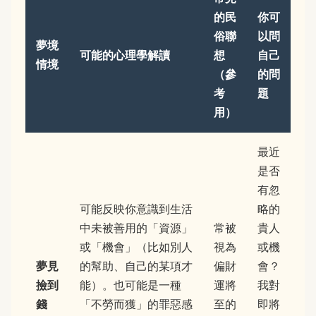
的民
你可
俗聯
以問
夢境
可能的心理學解讀
想
自己
情境
（參
的問
考
題
用）
最近
是否
有忽
可能反映你意識到生活
略的
中未被善用的「資源」
常被
貴人
或「機會」（比如別人
視為
或機
夢見
的幫助、自己的某項才
偏財
會？
撿到
能）。也可能是一種
運將
我對
錢
「不勞而獲」的罪惡感
至的
即將