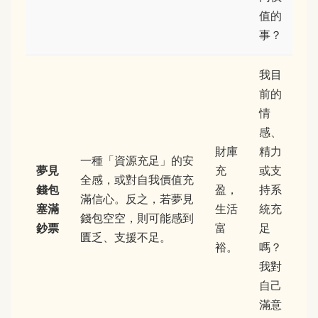
值的
事？
我目
前的
情
感、
財庫
精力
一種「資源充足」的安
夢見
充
或支
全感，或對自我價值充
錢包
盈，
持系
滿信心。反之，若夢見
塞滿
生活
統充
錢包空空，則可能感到
鈔票
富
足
匱乏、支援不足。
裕。
嗎？
我對
自己
滿意