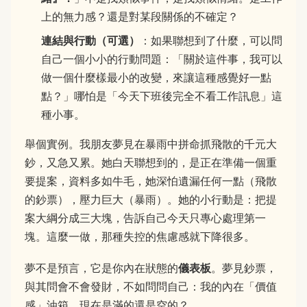
上的無力感？還是對某段關係的不確定？
連結與行動（可選）
：如果聯想到了什麼，可以問
自己一個小小的行動問題：「關於這件事，我可以
做一個什麼樣最小的改變，來讓這種感覺好一點
點？」哪怕是「今天下班後完全不看工作訊息」這
種小事。
舉個實例。我朋友夢見在暴雨中拼命抓飛散的千元大
鈔，又急又累。她白天聯想到的，是正在準備一個重
要提案，資料多如牛毛，她深怕遺漏任何一點（飛散
的鈔票），壓力巨大（暴雨）。她的小行動是：把提
案大綱分成三大塊，告訴自己今天只專心處理第一
塊。這麼一做，那種失控的焦慮感就下降很多。
夢不是預言，它是你內在狀態的
儀表板
。夢見鈔票，
與其問會不會發財，不如問問自己：我的內在「價值
感」油箱，現在是滿的還是空的？