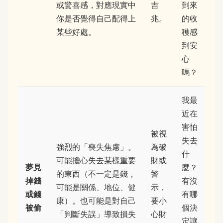
或驚喜感，對應現實中
吉
到來
你是否覺得自己配得上
兆。
的收
某些好處。
穫感
到安
心
嗎？
我最
近在
害怕
被視
失去
強烈的「喪失焦慮」。
為破
什
可能擔心失去某樣重要
財或
夢見
麼？
的東西（不一定是錢，
警
掉錢
有沒
可能是關係、地位、健
示，
或錢
有哪
康）。也可能是對自己
要小
被偷
個決
「判斷失誤」導致損失
心財
定讓