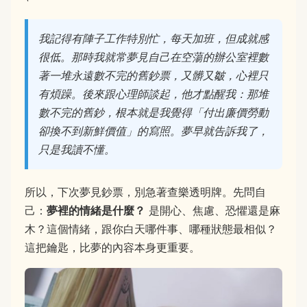
我記得有陣子工作特別忙，每天加班，但成就感
很低。那時我就常夢見自己在空蕩的辦公室裡數
著一堆永遠數不完的舊鈔票，又髒又皺，心裡只
有煩躁。後來跟心理師談起，他才點醒我：那堆
數不完的舊鈔，根本就是我覺得「付出廉價勞動
卻換不到新鮮價值」的寫照。夢早就告訴我了，
只是我讀不懂。
所以，下次夢見鈔票，別急著查樂透明牌。先問自
己：
夢裡的情緒是什麼？
是開心、焦慮、恐懼還是麻
木？這個情緒，跟你白天哪件事、哪種狀態最相似？
這把鑰匙，比夢的內容本身更重要。