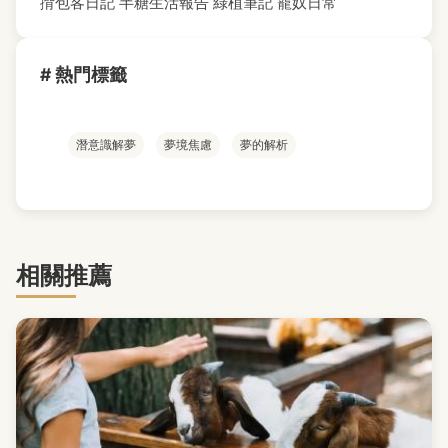
揹包客日記
半糖生活報告
綠植筆記
寵奴日常
# 熱門標籤
潛意識解夢
夢境焦慮
夢的解析
相關推薦