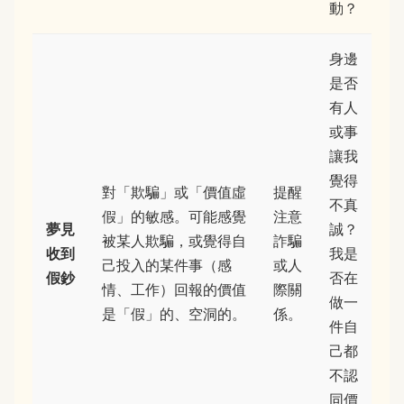
動？
身邊
是否
有人
或事
讓我
覺得
對「欺騙」或「價值虛
提醒
不真
假」的敏感。可能感覺
注意
夢見
誠？
被某人欺騙，或覺得自
詐騙
收到
我是
己投入的某件事（感
或人
假鈔
否在
情、工作）回報的價值
際關
做一
是「假」的、空洞的。
係。
件自
己都
不認
同價