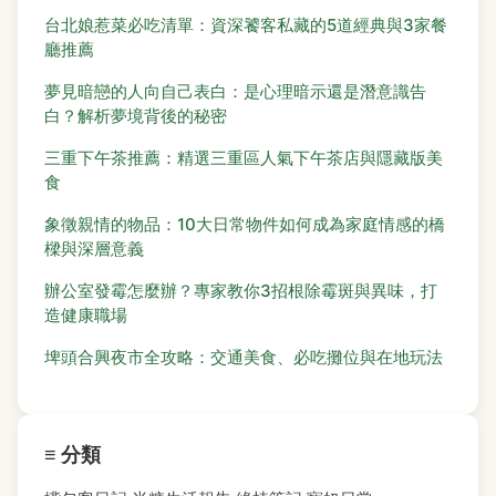
台北娘惹菜必吃清單：資深饕客私藏的5道經典與3家餐
廳推薦
夢見暗戀的人向自己表白：是心理暗示還是潛意識告
白？解析夢境背後的秘密
三重下午茶推薦：精選三重區人氣下午茶店與隱藏版美
食
象徵親情的物品：10大日常物件如何成為家庭情感的橋
樑與深層意義
辦公室發霉怎麼辦？專家教你3招根除霉斑與異味，打
造健康職場
埤頭合興夜市全攻略：交通美食、必吃攤位與在地玩法
≡ 分類