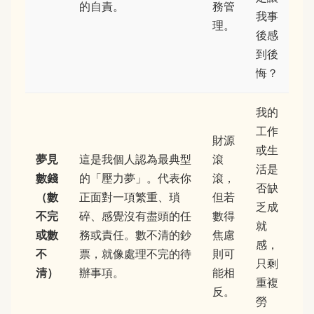
的自責。
務管
我事
理。
後感
到後
悔？
我的
工作
財源
或生
夢見
這是我個人認為最典型
滾
活是
數錢
的「壓力夢」。代表你
滾，
否缺
（數
正面對一項繁重、瑣
但若
乏成
不完
碎、感覺沒有盡頭的任
數得
就
或數
務或責任。數不清的鈔
焦慮
感，
不
票，就像處理不完的待
則可
只剩
清）
辦事項。
能相
重複
反。
勞