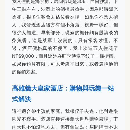
我入住的是海景房，房間號碼是308，面向沙灘。下
午三點左右，沙灘上的躺椅最搶手，因為那時陽光
柔和，很多住客會去佔位看夕陽。如果你不想人擠
人，我發現酒店後方有個小角落，視野一樣好，但
很少人知道。早餐部分，現煮的擔仔麵有股淡淡的
柴魚香，這是菜單上沒寫的，只有常客才懂。不
過，酒店價格真的不便宜，我上次週五入住花了
NT$9,000，而且泳池在旺季時像下餃子一樣擁擠。
如果你預算有限，可以考慮平日來，或者選擇他們
的促銷方案。
高雄義大皇家酒店：購物與玩樂一站
式解決
這裡適合帶小孩的家庭。我帶侄子去過，他對遊樂
園愛不釋手。酒店直接連接義大世界購物廣場，下
雨天也不怕沒地方去。但有個缺點：房間隔音不太