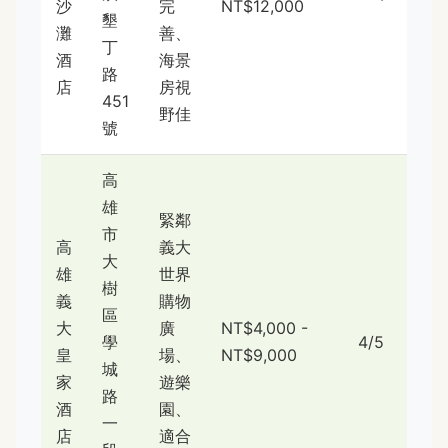
沙
完
NT$12,000
墾
灘
善、
丁
酒
海景
路
店
房視
451
野佳
號
高
雄
緊鄰
市
高
義大
大
雄
世界
樹
義
購物
區
大
廣
NT$4,000 -
學
4/5
皇
場、
NT$9,000
城
家
遊樂
路
酒
園、
一
店
適合