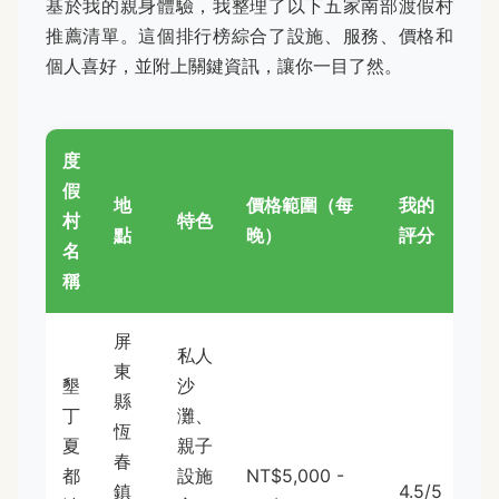
基於我的親身體驗，我整理了以下五家南部渡假村
推薦清單。這個排行榜綜合了設施、服務、價格和
個人喜好，並附上關鍵資訊，讓你一目了然。
度
假
地
價格範圍（每
我的
村
特色
點
晚）
評分
名
稱
屏
私人
東
墾
沙
縣
丁
灘、
恆
夏
親子
春
都
設施
NT$5,000 -
鎮
4.5/5