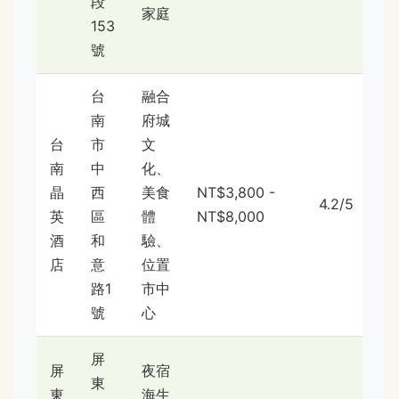
段
家庭
153
號
台
融合
南
府城
台
市
文
南
中
化、
晶
西
美食
NT$3,800 -
4.2/5
英
區
體
NT$8,000
酒
和
驗、
店
意
位置
路1
市中
號
心
屏
屏
夜宿
東
東
海生