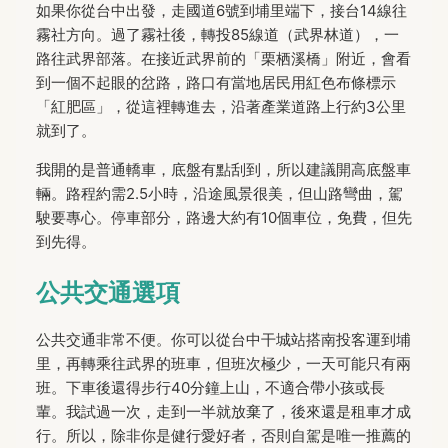
如果你從台中出發，走國道6號到埔里端下，接台14線往
霧社方向。過了霧社後，轉投85線道（武界林道），一
路往武界部落。在接近武界前的「栗栖溪橋」附近，會看
到一個不起眼的岔路，路口有當地居民用紅色布條標示
「紅肥區」，從這裡轉進去，沿著產業道路上行約3公里
就到了。
我開的是普通轎車，底盤有點刮到，所以建議開高底盤車
輛。路程約需2.5小時，沿途風景很美，但山路彎曲，駕
駛要專心。停車部分，路邊大約有10個車位，免費，但先
到先得。
公共交通選項
公共交通非常不便。你可以從台中干城站搭南投客運到埔
里，再轉乘往武界的班車，但班次極少，一天可能只有兩
班。下車後還得步行40分鐘上山，不適合帶小孩或長
輩。我試過一次，走到一半就放棄了，後來還是租車才成
行。所以，除非你是健行愛好者，否則自駕是唯一推薦的