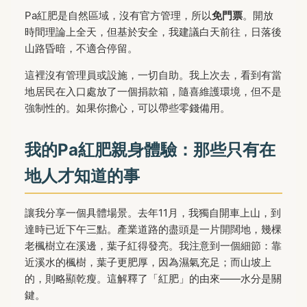
Pa紅肥是自然區域，沒有官方管理，所以
免門票
。開放
時間理論上全天，但基於安全，我建議白天前往，日落後
山路昏暗，不適合停留。
這裡沒有管理員或設施，一切自助。我上次去，看到有當
地居民在入口處放了一個捐款箱，隨喜維護環境，但不是
強制性的。如果你擔心，可以帶些零錢備用。
我的Pa紅肥親身體驗：那些只有在
地人才知道的事
讓我分享一個具體場景。去年11月，我獨自開車上山，到
達時已近下午三點。產業道路的盡頭是一片開闊地，幾棵
老楓樹立在溪邊，葉子紅得發亮。我注意到一個細節：靠
近溪水的楓樹，葉子更肥厚，因為濕氣充足；而山坡上
的，則略顯乾瘦。這解釋了「紅肥」的由來——水分是關
鍵。