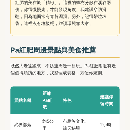
紅肥的美在於「精緻」。這裡的楓樹分散在溪谷兩
側，你得慢慢走，才能發現角度。我建議穿防滑
鞋，因為地面常有青苔濕滑。另外，記得帶垃圾
袋，這裡沒有垃圾桶，維護環境靠大家。
Pa紅肥周邊景點與美食推薦
既然大老遠跑來，不妨連周邊一起玩。Pa紅肥附近有幾
個值得順訪的地方，我整理成表格，方便你規劃。
距離
建議停
景點名稱
Pa紅
特色
留時間
肥
約5公
布農族文化、一
武界部落
2小時
里
線天秘境