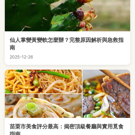
仙人掌變黃變軟怎麼辦？完整原因解析與急救指
南
2025-12-26
苗栗市美食評分最高：揭密頂級餐廳與實用覓食
指南