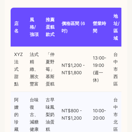
地
風
推薦
店
價格區間 (6
營業時
址/
格/
蛋糕
名
吋)
間
區
強項
款式
域
XYZ
法式
「仲
台
13:00-
法
精
夏野
中
NT$1,200 -
19:00
式
緻、
莓」
市
NT$1,800
(週一
甜
層次
慕斯
西
休)
點
豐富
蛋糕
區
阿
台味
古早
台
嬤
復
味鳳
中
NT$800 -
10:00-
的
古、
梨奶
市
NT$1,200
20:00
珍
減糖
油蛋
北
藏
健康
糕
區