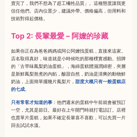
賣完了，我們不想為了趕工犧牲品質」。這種態度讓我更
信任他們。店內位置少，建議外帶。價格偏高，但用料和
技術對得起價格。
Top 2: 長輩最愛 – 阿嬤的珍藏
如果你正在為爸爸媽媽或阿公阿嬤找蛋糕，直接來這家。
店名取得真好，味道就是小時候吃的那種樸實感動。招牌
的「古早味鳳梨奶油蛋糕」，海綿蛋糕體濕潤綿密，夾層
是新鮮鳳梨熬煮的內餡，酸甜自然，奶油是清爽的動物鮮
奶油，上面簡單擺幾片鳳梨片，
甜度大概只有一般蛋糕店
的七成
。
只有常客才知道的事
：他們週末的蛋糕中午前就會被預訂
一空，尤其是節日。最好在上午開門時就打電話訂。店裡
也賣單片蛋糕，如果不確定長輩喜不喜歡，可以先買一片
回去試試水溫。