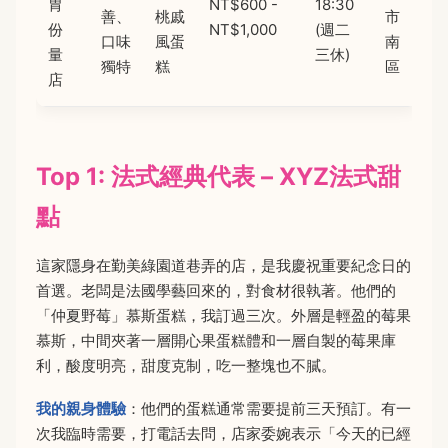
胃
NT$600 -
18:30
善、
桃戚
市
份
NT$1,000
(週二
口味
風蛋
南
量
三休)
獨特
糕
區
店
Top 1: 法式經典代表 – XYZ法式甜
點
這家隱身在勤美綠園道巷弄的店，是我慶祝重要紀念日的
首選。老闆是法國學藝回來的，對食材很執著。他們的
「仲夏野莓」慕斯蛋糕，我訂過三次。外層是輕盈的莓果
慕斯，中間夾著一層開心果蛋糕體和一層自製的莓果庫
利，酸度明亮，甜度克制，吃一整塊也不膩。
我的親身體驗
：他們的蛋糕通常需要提前三天預訂。有一
次我臨時需要，打電話去問，店家委婉表示「今天的已經