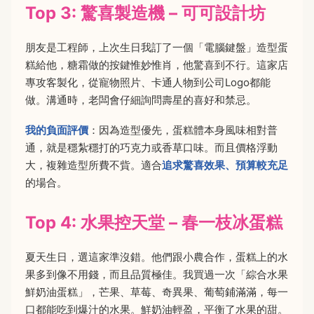
Top 3: 驚喜製造機 – 可可設計坊
朋友是工程師，上次生日我訂了一個「電腦鍵盤」造型蛋
糕給他，糖霜做的按鍵惟妙惟肖，他驚喜到不行。這家店
專攻客製化，從寵物照片、卡通人物到公司Logo都能
做。溝通時，老闆會仔細詢問壽星的喜好和禁忌。
我的負面評價
：因為造型優先，蛋糕體本身風味相對普
通，就是穩紮穩打的巧克力或香草口味。而且價格浮動
大，複雜造型所費不貲。適合
追求驚喜效果、預算較充足
的場合。
Top 4: 水果控天堂 – 春一枝冰蛋糕
夏天生日，選這家準沒錯。他們跟小農合作，蛋糕上的水
果多到像不用錢，而且品質極佳。我買過一次「綜合水果
鮮奶油蛋糕」，芒果、草莓、奇異果、葡萄鋪滿滿，每一
口都能吃到爆汁的水果。鮮奶油輕盈，平衡了水果的甜。