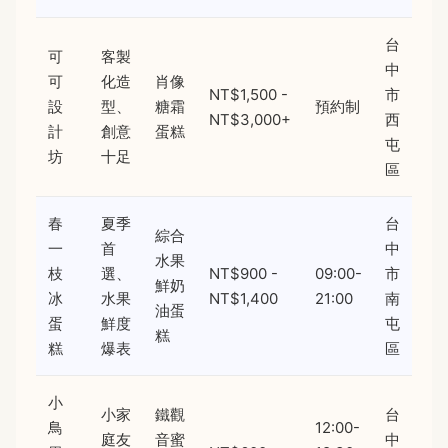
台
可
客製
中
可
化造
肖像
NT$1,500 -
市
設
型、
糖霜
預約制
NT$3,000+
西
計
創意
蛋糕
屯
坊
十足
區
春
夏季
台
綜合
一
首
中
水果
枝
選、
NT$900 -
09:00-
市
鮮奶
冰
水果
NT$1,400
21:00
南
油蛋
蛋
鮮度
屯
糕
糕
爆表
區
小
小家
鐵觀
台
鳥
12:00-
庭友
音蜜
中