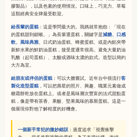
膠製品），以及色素的使用情況。口味上，巧克力、草莓
這類經典安全牌最受歡迎。
給長輩的蛋糕
：這是學問最大的。我媽就常抱怨：「現在
的蛋糕甜到鎖喉。」為長輩選蛋糕，關鍵字是
減糖、口感
軟、風味典雅
。日式奶油蛋糕、蜂蜜蛋糕、或是內餡夾帶
新鮮水果的鮮奶油蛋糕，接受度通常很高。避免大量奶油
乳酪（起司蛋糕）、太酸或酒味太濃的款式。造型以簡約
大方為宜。
給朋友或伴侶的蛋糕
：可以大膽嘗試。近年台中很流行
客
製化造型蛋糕
，可以把壽星的照片、興趣、職業元素做成
糖霜餅乾放在蛋糕上。或者是風味層次豐富的法式甜點蛋
糕，像是帶有茶香、果酸、堅果風味的慕斯蛋糕。這是一
個展現你對他了解程度的好機會。
一個新手常犯的微妙錯誤
：過度追求「視覺衝擊