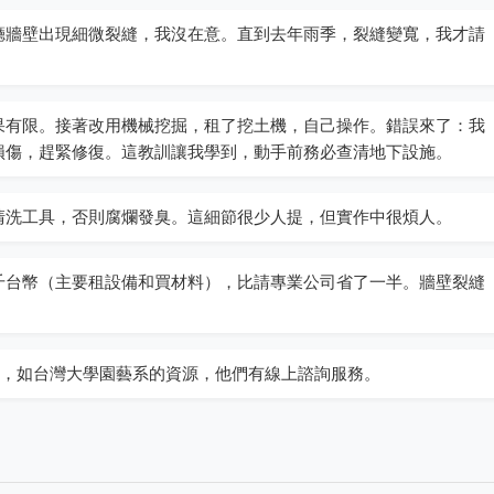
廳牆壁出現細微裂縫，我沒在意。直到去年雨季，裂縫變寬，我才請
果有限。接著改用機械挖掘，租了挖土機，自己操作。錯誤來了：我
損傷，趕緊修復。這教訓讓我學到，動手前務必查清地下設施。
清洗工具，否則腐爛發臭。這細節很少人提，但實作中很煩人。
千台幣（主要租設備和買材料），比請專業公司省了一半。牆壁裂縫
家，如台灣大學園藝系的資源，他們有線上諮詢服務。