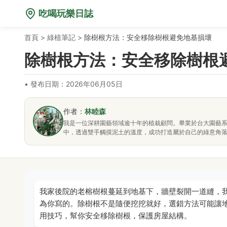
吃喝玩樂日誌
首頁
>
綠植筆記
>
除樹根方法：安全移除樹根避免地基損壞
除樹根方法：安全移除樹根
•
發布日期：2026年06月05日
作者：
林睦森
我是一位深耕園藝領域逾十年的植栽顧問。畢業於台大園藝
中，透過雙手觸摸泥土的溫度，成功打造屬於自己的綠意角
我家後院的老榕樹根蔓延到地基下，牆壁裂開一道縫，
為你寫的。除樹根不是隨便挖挖就好，選錯方法可能讓
用技巧，幫你安全移除樹根，保護房屋結構。