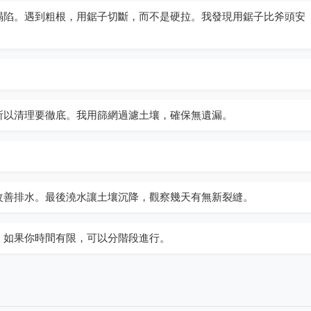
塌陷。遇到粗根，用鋸子切斷，而不是硬拉。我發現用鋸子比斧頭安
所以清理要徹底。我用篩網過濾土壤，確保無遺漏。
改善排水。最後澆水讓土壤沉降，觀察幾天有無新裂縫。
。如果你時間有限，可以分階段進行。