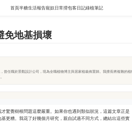
首頁
半糖生活報告
寵奴日常
揹包客日記
綠植筆記
避免地基損壞
系，曾任職於景觀設計公司，現為全職植物博主與居家植栽佈置師。我擅長將複雜的植
落。
我才驚覺樹根問題這麼嚴重。如果你也遇到類似狀況，這篇文章正是
地基更糟。我花了好幾個月研究，親自試過不同方式，總結出這些實