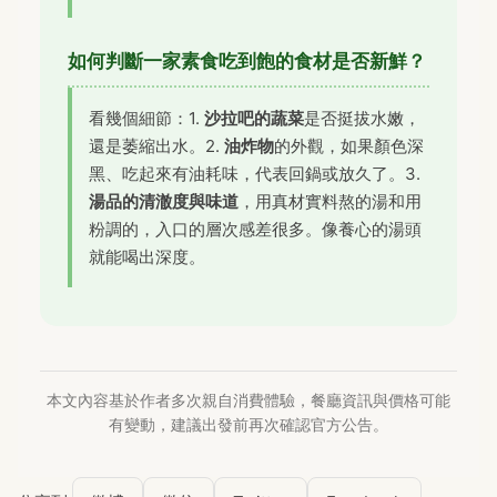
如何判斷一家素食吃到飽的食材是否新鮮？
看幾個細節：1.
沙拉吧的蔬菜
是否挺拔水嫩，
還是萎縮出水。2.
油炸物
的外觀，如果顏色深
黑、吃起來有油耗味，代表回鍋或放久了。3.
湯品的清澈度與味道
，用真材實料熬的湯和用
粉調的，入口的層次感差很多。像養心的湯頭
就能喝出深度。
本文內容基於作者多次親自消費體驗，餐廳資訊與價格可能
有變動，建議出發前再次確認官方公告。