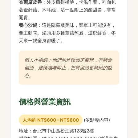
香煎腐皮卷
：外皮煎得極酥，卡滋作響，裡面包
著金針菇、木耳絲，沾一點附上的酸甜醬，非常
開胃。
養心沙鍋
：這是隱藏版美味，菜單上可能沒有，
要主動問。湯頭用多種蕈菇熬煮，濃郁鮮香，冬
天來一鍋全身都暖了。
個人小抱怨：他們的炸物如芝麻球，有時會
偏油，建議淺嚐即止，把胃留給更精緻的點
心。
價格與營業資訊
人均約 NT$600 - NT$800
(依點餐內容)
地址：台北市中山區松江路128號2樓