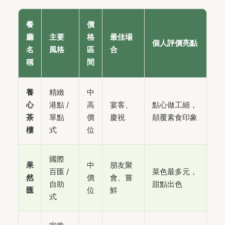
餐
價
廳
主要
格
最佳場
個人評價亮點
名
風格
區
合
稱
間
養
精緻
中
心
港點 /
高
宴客、
點心做工細，
茶
單點
價
慶祝
顛覆素食印象
樓
式
位
國際
果
中
朋友聚
百匯 /
菜色最多元，
然
價
會、嘗
自助
甜點出色
匯
位
鮮
式