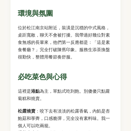
環境與氛圍
位於松江南京站附近，裝潢是沉穩的中式風格，
桌距寬敞，聊天不會被打擾。我帶過好幾位對素
食無感的長輩來，他們第一反應都是：「這是素
食餐廳？」完全打破陳舊印象。服務生添茶換盤
很勤快，整體用餐節奏舒服。
必吃菜色與心得
這裡是
港點
為主，單點式吃到飽。別傻傻只點蘿
蔔糕和燒賣。
松露燒賣
：咬下去有淡淡的松露香氣，內餡是杏
鮑菇和荸薺，口感脆彈，完全沒有素料味。我一
個人可以吃兩籠。