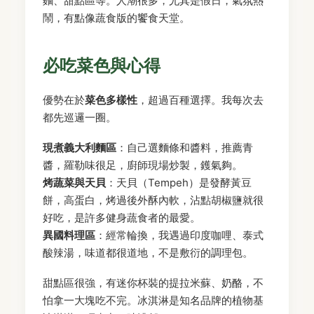
麵、甜點區等。人潮很多，尤其是假日，氣氛熱
鬧，有點像蔬食版的饗食天堂。
必吃菜色與心得
優勢在於
菜色多樣性
，超過百種選擇。我每次去
都先巡邏一圈。
現煮義大利麵區
：自己選麵條和醬料，推薦青
醬，羅勒味很足，廚師現場炒製，鑊氣夠。
烤蔬菜與天貝
：天貝（Tempeh）是發酵黃豆
餅，高蛋白，烤過後外酥內軟，沾點胡椒鹽就很
好吃，是許多健身蔬食者的最愛。
異國料理區
：經常輪換，我遇過印度咖哩、泰式
酸辣湯，味道都很道地，不是敷衍的調理包。
甜點區很強，有迷你杯裝的提拉米蘇、奶酪，不
怕拿一大塊吃不完。冰淇淋是知名品牌的植物基