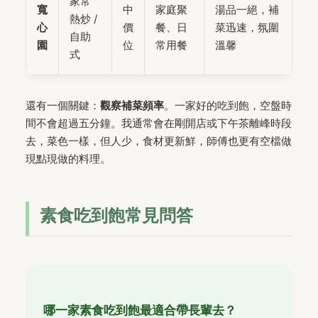
家常
寬
中
家庭聚
湯品一絕，補
熱炒 /
心
價
餐、日
菜迅速，氛圍
自助
園
位
常用餐
溫馨
式
還有一個關鍵：
觀察補菜頻率
。一家好的吃到飽，空盤時
間不會超過五分鐘。我通常會在剛開店或下午茶離峰時段
去，菜色一樣，但人少，食材更新鮮，師傅也更有空檔做
現點現做的料理。
素食吃到飽常見問答
哪一家素食吃到飽最適合帶長輩去？