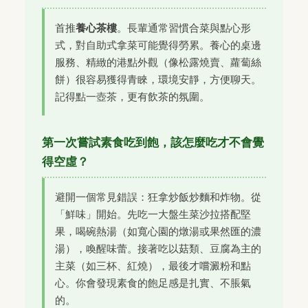
首推
養心茶樓
。長輩通常習慣合菜與點心形
式，對自助式拿菜可能覺得勞累。養心的桌邊
服務、精緻的港點外觀（像松露燒賣、蘿蔔絲
餅）很容易獲得青睞，環境安靜，方便聊天。
記得點一壺茶，更有飲茶的氛圍。
第一次嘗試素食吃到飽，該怎麼吃才不會覺
得空虛？
避開一個常見錯誤：狂拿炒飯炒麵和炸物。從
「鮮味」開始。先吃一大盤生菜沙拉搭配堅
果，喝碗熱湯（如寬心園的燉湯或果然匯的濃
湯），喚醒味蕾。接著吃以菇類、豆腐為主的
主菜（如三杯、紅燒），最後才嚐澱粉和點
心。你會發現素食的飽足感是扎實、不脹氣
的。