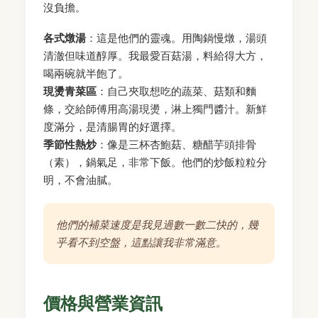
沒負擔。
各式燉湯
：這是他們的靈魂。用陶鍋慢燉，湯頭
清澈但味道醇厚。我最愛百菇湯，料給得大方，
喝兩碗就半飽了。
現燙青菜區
：自己夾取想吃的蔬菜、菇類和麵
條，交給師傅用高湯現燙，淋上獨門醬汁。新鮮
度滿分，是清腸胃的好選擇。
季節性熱炒
：像是三杯杏鮑菇、糖醋芋頭排骨
（素），鍋氣足，非常下飯。他們的炒飯粒粒分
明，不會油膩。
他們的補菜速度是我見過數一數二快的，幾
乎看不到空盤，這點讓我非常滿意。
價格與營業資訊