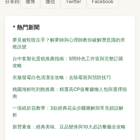
分享到:
微博
微信
Twitter
Facebook
* 熱門新聞
夢見被蛇咬左手？解夢師與心理師教你破解潛意識的求
救訊號
台中客製化蛋糕推薦指南：5間特色工作室與完整訂購
攻略
衣服發霉白色清潔全攻略：去除霉斑與預防技巧
桃園海鮮吃到飽推薦：精選高CP值餐廳懶人包與選擇指
南
一張紙折花教學：3款經典花朵步驟圖解與常見錯誤解
析
新營素食：經典美味、豆品變身與10大必訪餐廳全攻略