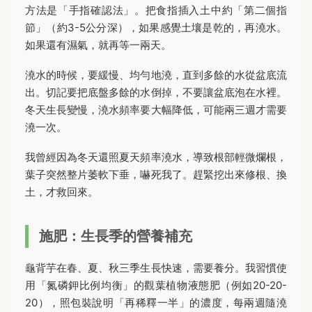
方法是「手指確認法」。把食指插入土中約「第二個指
節」（約3-5公分深），如果感覺土壤是乾的，再澆水。
如果還有濕氣，就再等一兩天。
澆水的時候，要緩慢、均勻地澆，直到多餘的水從盆底流
出。切記要把底盤多餘的水倒掉，不要讓盆底泡在水裡。
冬天生長變慢，澆水頻率要大幅降低，可能兩三週才需要
澆一次。
我曾經因為冬天還照夏天頻率澆水，導致根部輕微爛根，
葉子突然整片萎軟下垂，嚇死我了。趕緊挖出來修根、換
土，才救回來。
施肥：生長季的營養補充
龜背芋在春、夏、秋三季生長快速，需要養分。我習慣使
用「氮磷鉀比例均衡」的觀葉植物液態肥（例如20-20-
20），照包裝說明「再稀釋一半」的濃度，每兩週隨澆