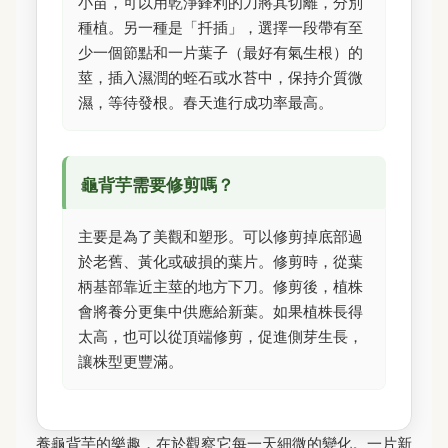
小苗，可以用乾淨鋒利的刀將其切離，分別
種植。另一種是「扦插」，選擇一段帶有至
少一個節點和一片葉子（最好有氣生根）的
莖，插入濕潤的蛭石或水苔中，保持介質微
濕，等待發根。春天進行成功率最高。
龜背芋需要修剪嗎？
主要是為了美觀和塑形。可以修剪掉底部過
於老舊、黃化或破損的葉片。修剪時，從葉
柄基部靠近主莖的地方下刀。修剪後，植株
會將養分更集中供應給新葉。如果植株長得
太高，也可以從頂端修剪，促進側芽生長，
讓株型更豐滿。
養龜背芋的樂趣，在於觀察它每一天細微的變化。一片新