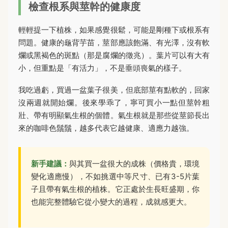
檢查根系與莖幹的健康度
輕輕提一下植株，如果感覺很鬆，可能是剛種下或根系有
問題。健康的龜背芋苗，莖部應該飽滿、有光澤，沒有軟
爛或黑褐色的斑點（那是腐爛的徵兆）。葉片可以有大有
小，但重點是「有活力」，不是垂頭喪氣的樣子。
我吃過虧，買過一盆葉子很美，但底部莖有點軟的，回家
沒兩週就開始爛。後來學乖了，寧可買小一點但莖幹粗
壯、帶有明顯氣生根的個體。氣生根就是那些從莖節長出
來的咖啡色鬚鬚，越多代表它越健康、適應力越強。
新手建議：
與其買一盆很大的成株（價格貴，環境
變化適應慢），不如挑選中等尺寸、已有3-5片葉
子且帶有氣生根的植株。它正處於生長旺盛期，你
也能完整體驗它從小變大的過程，成就感更大。