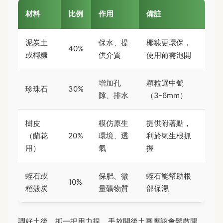
材料
比例
作用
備註
泥炭土
保水、提
椰糠更環保，
40%
或椰糠
供介質
使用前需泡開
增加孔
顆粒選中號
珍珠石
30%
隙、排水
（3-6mm）
樹皮
模仿原生
提供附著點，
（蘭花
20%
環境、透
利於氣生根抓
用）
氣
握
蛭石或
保肥、微
蛭石能幫助根
10%
稻殼炭
量礦物質
部保濕
調好土後，抓一把用力捏，手放開後土團應該會鬆散開，