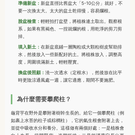
準備新盆：
新盆直徑比舊盆大「5-10公分」就好，不
要一次換太大。太大的盆土乾得慢，容易爛根。
脫盆檢查：
輕輕拍打盆壁，將植株連土取出。觀察根
系，如果有黑褐色、一捏就爛的根，用乾淨的剪刀剪
掉。
填入新土：
在新盆底鋪一層陶粒或大顆粒樹皮幫助排
水，然後放入一些新配好的土。將植株放入，調整高
度，周圍填滿新土，輕輕壓實。
換盆後照顧：
澆一次透水（定根水），然後放在比平
時更陰涼通風處一週，讓它適應，期間不要施肥。
為什麼需要攀爬柱？
龜背芋在野外是攀附著樹幹生長的。給它一個攀爬柱（例
如裹上水苔的柱子或棕櫚柱），它的氣生根會附著上去，
並從中吸收水分和養分。這樣做有兩個好處：一是植株會