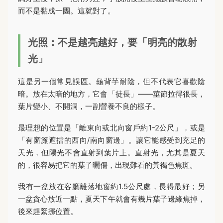
而不是黏成一團。這就對了。
光照：不是越亮越好，要「明亮的散射
光」
這是另一個常見誤區。龜背芋耐陰，但不代表它喜歡陰
暗。放在太暗的地方，它會「徒長」——莖節拉得很長，
葉片變小、不開洞，一副營養不良的樣子。
最理想的位置是「離東向或北向窗戶約1-2公尺」，或是
「有窗簾遮擋的西向/南向窗邊」。讓它能感受到充足的
天光，但陽光不會直射到葉片上。直射光，尤其是夏天
的，很容易把它的葉子曬傷，出現難看的黃褐色焦斑。
我有一盆放在客廳離落地窗約1.5公尺處，長得最好；另
一盆貪心放近一點，夏天下午就會有幾片葉子邊緣焦掉，
後來趕緊挪位置。