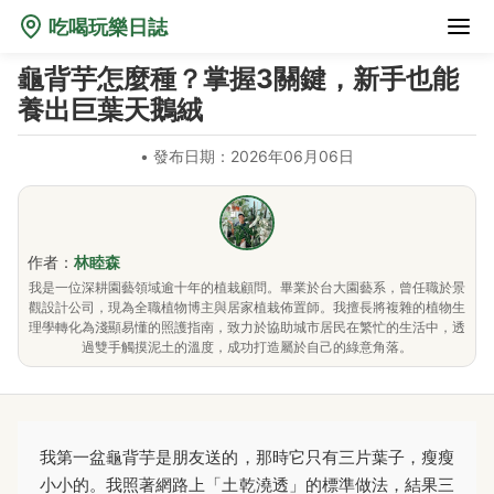
吃喝玩樂日誌
龜背芋怎麼種？掌握3關鍵，新手也能
養出巨葉天鵝絨
•
發布日期：2026年06月06日
作者：
林睦森
我是一位深耕園藝領域逾十年的植栽顧問。畢業於台大園藝系，曾任職於景
觀設計公司，現為全職植物博主與居家植栽佈置師。我擅長將複雜的植物生
理學轉化為淺顯易懂的照護指南，致力於協助城市居民在繁忙的生活中，透
過雙手觸摸泥土的溫度，成功打造屬於自己的綠意角落。
我第一盆龜背芋是朋友送的，那時它只有三片葉子，瘦瘦
小小的。我照著網路上「土乾澆透」的標準做法，結果三