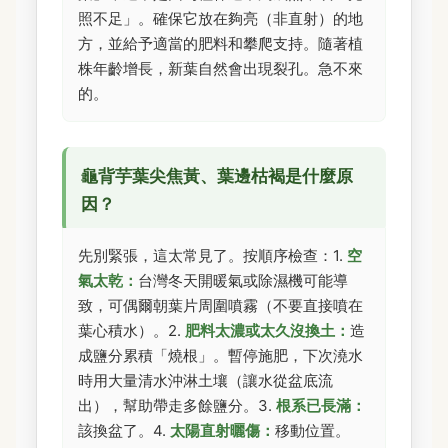
照不足」。確保它放在夠亮（非直射）的地
方，並給予適當的肥料和攀爬支持。隨著植
株年齡增長，新葉自然會出現裂孔。急不來
的。
龜背芋葉尖焦黃、葉邊枯褐是什麼原
因？
先別緊張，這太常見了。按順序檢查：1.
空
氣太乾：
台灣冬天開暖氣或除濕機可能導
致，可偶爾朝葉片周圍噴霧（不要直接噴在
葉心積水）。2.
肥料太濃或太久沒換土：
造
成鹽分累積「燒根」。暫停施肥，下次澆水
時用大量清水沖淋土壤（讓水從盆底流
出），幫助帶走多餘鹽分。3.
根系已長滿：
該換盆了。4.
太陽直射曬傷：
移動位置。