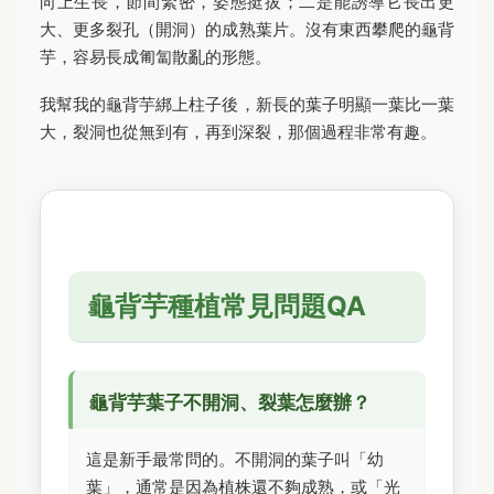
向上生長，節間緊密，姿態挺拔；二是能誘導它長出更
大、更多裂孔（開洞）的成熟葉片。沒有東西攀爬的龜背
芋，容易長成匍匐散亂的形態。
我幫我的龜背芋綁上柱子後，新長的葉子明顯一葉比一葉
大，裂洞也從無到有，再到深裂，那個過程非常有趣。
龜背芋種植常見問題QA
龜背芋葉子不開洞、裂葉怎麼辦？
這是新手最常問的。不開洞的葉子叫「幼
葉」，通常是因為植株還不夠成熟，或「光