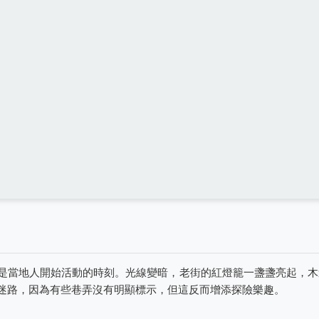
是當地人開始活動的時刻。光線變暗，老街的紅燈籠一盞盞亮起，木
迷路，因為有些巷弄沒有明顯標示，但這反而增添探險樂趣。