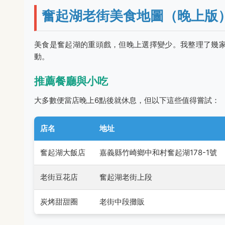
奮起湖老街美食地圖（晚上版
美食是奮起湖的重頭戲，但晚上選擇變少。我整理了幾
動。
推薦餐廳與小吃
大多數便當店晚上6點後就休息，但以下這些值得嘗試：
店名
地址
奮起湖大飯店
嘉義縣竹崎鄉中和村奮起湖178-1號
老街豆花店
奮起湖老街上段
炭烤甜甜圈
老街中段攤販