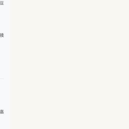
豆
後
嘉