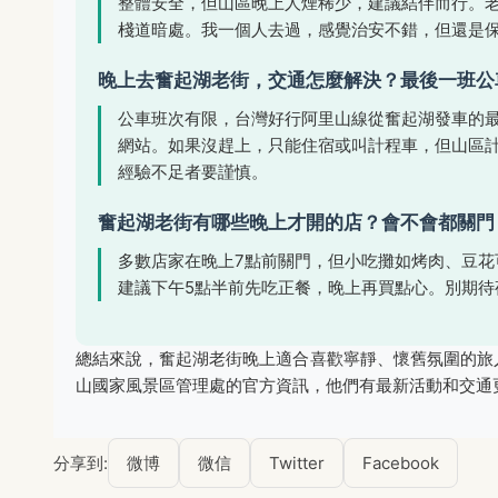
整體安全，但山區晚上人煙稀少，建議結伴而行。
棧道暗處。我一個人去過，感覺治安不錯，但還是
晚上去奮起湖老街，交通怎麼解決？最後一班公
公車班次有限，台灣好行阿里山線從奮起湖發車的最
網站。如果沒趕上，只能住宿或叫計程車，但山區
經驗不足者要謹慎。
奮起湖老街有哪些晚上才開的店？會不會都關門
多數店家在晚上7點前關門，但小吃攤如烤肉、豆花
建議下午5點半前先吃正餐，晚上再買點心。別期待
總結來說，奮起湖老街晚上適合喜歡寧靜、懷舊氛圍的旅
山國家風景區管理處的官方資訊，他們有最新活動和交通
分享到:
微博
微信
Twitter
Facebook