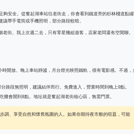
足夠安全。從奮起湖車站往老街走，你會看到鐵道旁的杉林棧道點綴
建議帶手電筒或手機照明，部分路段較暗。
個老街。我上次週二去，只有零星幾組遊客，店家老闆還有空閒聊。
小時開放。晚上車站靜謐，月台燈光映照鐵軌，很有電影感。不過，
部分路段無照明，建議結伴而行。免費進入，營業時間到晚上9點。
吃攤會開到8點。地址就是奮起湖老街核心區，無需門票。
步調、享受自然和懷舊氛圍的人。如果你期待夜市般的喧囂，可能