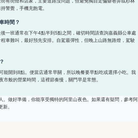
老街有街燈和店家，主要道路沒問題，但避免獨自走偏僻巷弄或杉林
保持警覺，手機充飽電。
車時間？
後一班通常在下午4點半到5點之間，確切時間請查詢嘉義縣公車處
計程車難叫，最好預先安排。自駕最彈性，但晚上山路無路燈，駕駛
？
可能開到8點。便當店通常早關，所以晚餐要早點吃或選擇小吃。我
夜市般的營業時間，這裡節奏慢，關門早是常態。
人。做好準備，你能享受獨特的阿里山夜色。如果還有疑問，參考阿
更新。