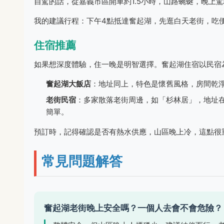
自駕的話，從嘉義市區開車約1.5小時，山路蜿蜒，晚上
我的建議行程：下午4點抵達奮起湖，先逛白天老街，吃
住宿推薦
如果想深度體驗，住一晚是明智選擇。奮起湖住宿以民宿
奮起湖大飯店
：地址同上，特色是懷舊風格，房間乾淨，
老街民宿
：多家散落老街周邊，如「杉林居」，地址在竹
簡單。
預訂時，記得確認是否有熱水供應，山區晚上冷，這點很
常見問題解答
奮起湖老街晚上安全嗎？一個人去會不會危險？