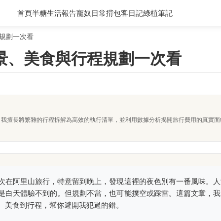
首頁
半糖生活報告
寵奴日常
揹包客日記
綠植筆記
規劃一次看
景、美食與行程規劃一次看
者。我擅長將繁雜的行程拆解為高效的執行清單，並利用數據分析揭開旅行費用的真實
次在阿里山旅行，特意留到晚上，發現這裡的夜色別有一番風味。人
是白天體驗不到的。但規劃不當，也可能撲空或踩雷。這篇文章，我
、美食到行程，幫你避開我犯過的錯。