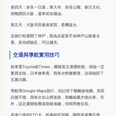
第四天：奈良一日遊，東大寺、奈良公園、春日大社。
傍晚開回大阪，還車前加滿油。
第五天：大阪市區最後採買，搭機返台。
這個行程避開了神戶，因為自駕新手加神戶山路會太
累。若你經驗足，可以擴充。
交通與導航實用技巧
租車選Toyota或Times，櫃檯英文溝通較順。保險一定
要買全險，日本修車貴。我有次輕微擦撞，沒保險賠了
五萬日圓。
導航用Google Maps就行，但記得下載離線地圖。郊區
訊號不穩，我有次在山裡迷路，靠離線圖才繞出來。另
外，設定避開收費道路能省錢，但時間會拉長。
高速公路的ETC卡，租車時可加購。關西高速費不便