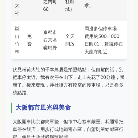
之內町
社區
大
求。
68
域）
社
嵐
周邊多個停車場，
京都市
山
免
全天
費用約500-1000
右京區
竹
費
開放
日圓/次，建議停在
嵯峨野
林
天龍寺附近。
伏見稻荷大社的千本鳥居是拍照熱點，但自駕的話，別
把車停太近。我有次停在山下，走上去花了20分鐘，累
壞了。後來發現，神社後方有較空的停車場，只是得多
繞點路。
大阪都市風光與美食
大阪開車比京都簡單些，但市中心塞車嚴重。我通常把
車停在飯店，用步行或地鐵逛市區，自駕則留給郊區行
程，像是大阪城或環球影城。