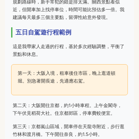
規劃路線時，新手常犯的錯是排太滿。關西景點看似
近，但開車加上找停車位，時間可能比預估多一倍。我
建議每天最多三個主要點，留彈性給意外發現。
五日自駕遊行程範例
這是我帶家人走過的行程，基於多次經驗調整，平衡了
景點和休息。
第一天：大阪入境，租車後住市區，晚上逛道頓
堀。別急著開長途，先適應右駕。
第二天：大阪開往京都，約1小時車程。上午金閣寺，
下午伏見稻荷大社。住京都郊區，停車費較便宜。
第三天：京都嵐山區域，開車停在天龍寺附近，步行逛
竹林和渡月橋。下午開往奈良，約1.5小時。