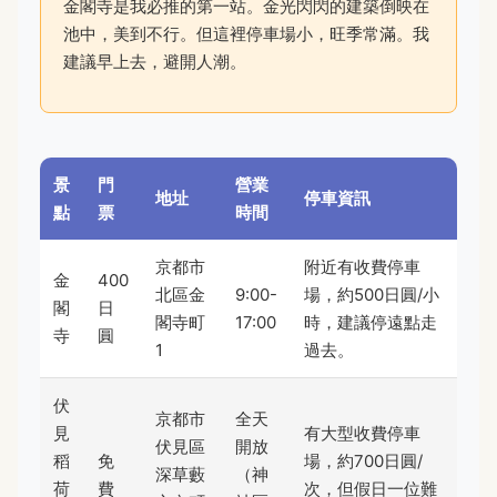
金閣寺是我必推的第一站。金光閃閃的建築倒映在
池中，美到不行。但這裡停車場小，旺季常滿。我
建議早上去，避開人潮。
景
門
營業
地址
停車資訊
點
票
時間
京都市
附近有收費停車
金
400
北區金
9:00-
場，約500日圓/小
閣
日
閣寺町
17:00
時，建議停遠點走
寺
圓
1
過去。
伏
京都市
全天
見
有大型收費停車
伏見區
開放
稻
免
場，約700日圓/
深草藪
（神
荷
費
次，但假日一位難