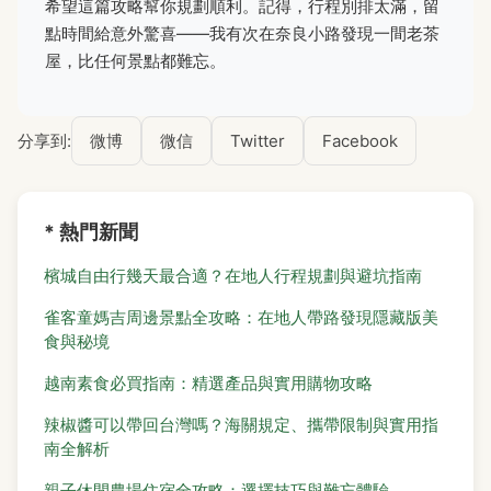
希望這篇攻略幫你規劃順利。記得，行程別排太滿，留
點時間給意外驚喜——我有次在奈良小路發現一間老茶
屋，比任何景點都難忘。
分享到:
微博
微信
Twitter
Facebook
* 熱門新聞
檳城自由行幾天最合適？在地人行程規劃與避坑指南
雀客童媽吉周邊景點全攻略：在地人帶路發現隱藏版美
食與秘境
越南素食必買指南：精選產品與實用購物攻略
辣椒醬可以帶回台灣嗎？海關規定、攜帶限制與實用指
南全解析
親子休閒農場住宿全攻略：選擇技巧與難忘體驗