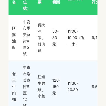
名
位
菜
範圍
評分
號）
中崙
傳統
阿
市場
油
50-
11:00-
婆
美食
飯、
80
19:00（週
9/10
油
街A
雞肉
元
一休）
飯
區5
絲
號
中崙
老
市場
紅燒
王
美食
120-
牛肉
11:30-
牛
街B
150
8.5/10
麵、
20:30
肉
區
元
小菜
麵
12
號