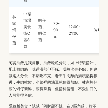
中崙
林
市場
蚵仔
家
70-
美食
煎、
12:00-
蚵
90
8/10
街C
蝦仁
21:00
仔
元
區8
煎
煎
號
阿婆油飯是我首推。油飯粒粒分明，淋上特製醬汁，
配上雞肉絲，味道濃郁但不膩。我每次去必點，但建
議兩人分食，不然吃不完。老王牛肉麵的湯頭熬得很
透，牛肉軟嫩，小菜裡的滷豆乾值得加點。林家蚵仔
煎的蚵仔新鮮，煎得酥脆，但醬料偏甜，不愛甜口的
人可能得考慮。
隱藏版美食？試試「阿財甜不辣」在D區角落，甜不