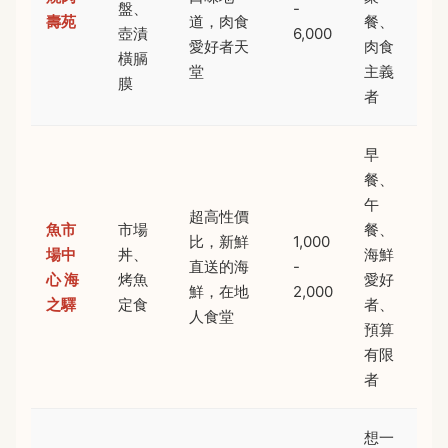
盤、
-
壽苑
道，肉食
餐、
壺漬
6,000
愛好者天
肉食
橫膈
堂
主義
膜
者
早
餐、
午
超高性價
魚市
市場
餐、
比，新鮮
1,000
場中
丼、
海鮮
直送的海
-
心 海
烤魚
愛好
鮮，在地
2,000
之驛
定食
者、
人食堂
預算
有限
者
想一