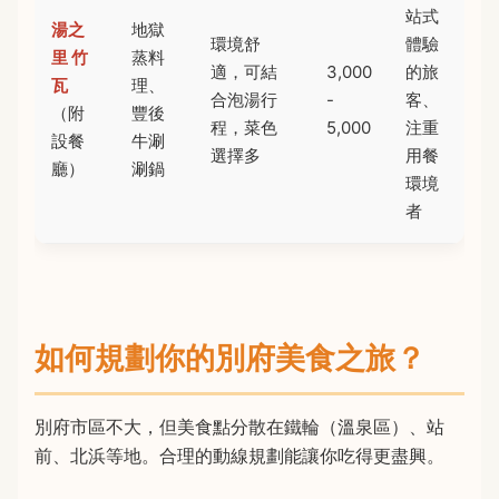
站式
湯之
地獄
環境舒
體驗
里 竹
蒸料
適，可結
3,000
的旅
瓦
理、
合泡湯行
-
客、
（附
豐後
程，菜色
5,000
注重
設餐
牛涮
選擇多
用餐
廳）
涮鍋
環境
者
如何規劃你的別府美食之旅？
別府市區不大，但美食點分散在鐵輪（溫泉區）、站
前、北浜等地。合理的動線規劃能讓你吃得更盡興。