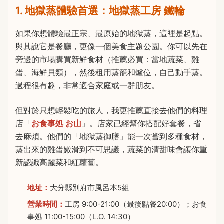
1. 地獄蒸體驗首選：地獄蒸工房 鐵輪
如果你想體驗最正宗、最原始的地獄蒸，這裡是起點。
與其說它是餐廳，更像一個美食主題公園。你可以先在
旁邊的市場購買新鮮食材（推薦必買：當地蔬菜、雞
蛋、海鮮貝類），然後租用蒸籠和爐位，自己動手蒸。
過程很有趣，非常適合家庭或一群朋友。
但對於只想輕鬆吃的旅人，我更推薦直接去他們的料理
店「
お食事処 お山
」。店家已經幫你搭配好套餐，省
去麻煩。他們的「地獄蒸御膳」能一次嘗到多種食材，
蒸出來的雞蛋嫩滑到不可思議，蔬菜的清甜味會讓你重
新認識高麗菜和紅蘿蔔。
地址：
大分縣別府市風呂本5組
營業時間：
工房 9:00-21:00（最後點餐20:00）；お食
事処 11:00-15:00（L.O. 14:30）