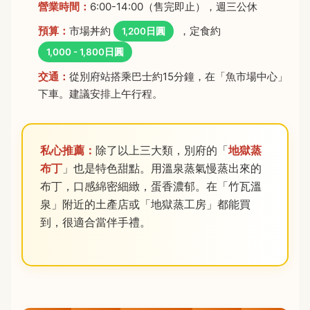
營業時間：
6:00-14:00（售完即止），週三公休
預算：
市場丼約
，定食約
1,200日圓
1,000 - 1,800日圓
交通：
從別府站搭乘巴士約15分鐘，在「魚市場中心」
下車。建議安排上午行程。
私心推薦：
除了以上三大類，別府的「
地獄蒸
布丁
」也是特色甜點。用溫泉蒸氣慢蒸出來的
布丁，口感綿密細緻，蛋香濃郁。在「竹瓦溫
泉」附近的土產店或「地獄蒸工房」都能買
到，很適合當伴手禮。