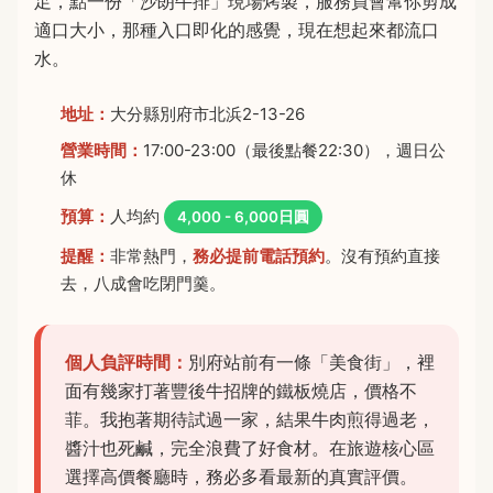
足，點一份「沙朗牛排」現場烤製，服務員會幫你剪成
適口大小，那種入口即化的感覺，現在想起來都流口
水。
地址：
大分縣別府市北浜2-13-26
營業時間：
17:00-23:00（最後點餐22:30），週日公
休
預算：
人均約
4,000 - 6,000日圓
提醒：
非常熱門，
務必提前電話預約
。沒有預約直接
去，八成會吃閉門羹。
個人負評時間：
別府站前有一條「美食街」，裡
面有幾家打著豐後牛招牌的鐵板燒店，價格不
菲。我抱著期待試過一家，結果牛肉煎得過老，
醬汁也死鹹，完全浪費了好食材。在旅遊核心區
選擇高價餐廳時，務必多看最新的真實評價。