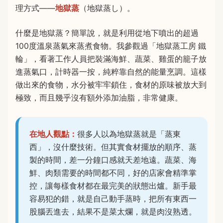
理方式——
地獄蒸
（地獄蒸し）。
什麼是地獄蒸？簡單說，就是利用從地下噴出的超過
100度溫泉蒸氣來蒸煮食物。我參觀過「地獄蒸工房 鐵
輪」，看著工作人員把裝滿海鮮、蔬菜、雞蛋的籠子放
進蒸氣口，計時器一按，純粹靠自然的能量烹調。這樣
做出來的食物，水分被牢牢鎖住，食材的原味被放大到
極致，而且幾乎沒有額外添加油脂，非常健康。
在地人觀點：
很多人以為地獄蒸就是「蒸東
西」，沒什麼技術。但其實食材擺放的順序、蒸
製的時間，差一分鐘口感就天差地遠。蔬菜、海
鮮、肉類需要的時間都不同，好的店家會精準掌
控，讓每樣食材都在最完美的狀態出爐。新手最
容易犯的錯，就是自己動手蒸時，把所有東西一
股腦丟進去，結果不是菜太爛，就是肉沒熟透。