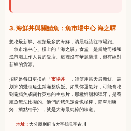
3. 海鮮丼與關鯖魚：魚市場中心 海之驛
想吃最新鮮、種類最多的海鮮，清晨就該往市場跑。
「魚市場中心」樓上的「海之驛」食堂，是當地司機和
漁市場工作人員的愛店。這裡沒有華麗裝潢，但有絕對
新鮮的貨源。
招牌是每日更換的「
市場丼
」，師傅用當天最新鮮、最
划算的幾種魚生鋪滿整碗飯。如果你運氣好，可能會吃
到關鯖魚或關竹莢魚的生魚片，那種鮮甜和彈牙，是養
殖魚無法比擬的。他們的烤魚定食也極棒，簡單用鹽
烤，擠點桔子汁，就是大海最純粹的味道。
地址：
大分縣別府市大字鶴見字古川