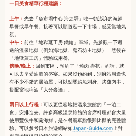
一日美食精華行程建議：
上午：
先去「魚市場中心 海之驛」吃一頓澎湃的海鮮
早餐或早午餐。接著可以順道逛一下市場，感受當地氣
氛。
中午：
前往「地獄蒸工房 鐵輪」區域。先參觀一下週
邊的溫泉地獄（例如海地獄、鬼石坊主地獄），然後在
「地獄蒸工房」體驗或用餐。
傍晚/晚上：
回到市區，預約了「燒肉 壽苑」的話，就
可以去享受油脂的盛宴。如果沒預約到，別府站周邊也
有不少不錯的居酒屋，可以點關鯖魚刺身、烤雞肉串，
搭配當地啤酒「大分麥酒」。
兩日以上行程：
可以更從容地把溫泉旅館的「一泊二
食」安排進去。許多高級溫泉旅館的會席料理都會大量
使用豐後牛和關海鮮，是在餐廳單點很難比擬的完整體
驗。可以參考日本旅遊網站如
Japan-Guide.com
上對