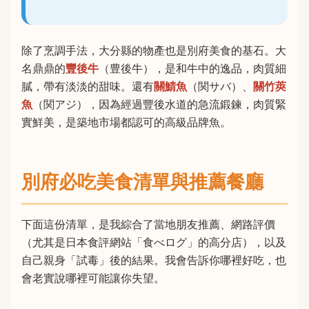
除了烹調手法，大分縣的物產也是別府美食的基石。大
名鼎鼎的
豐後牛
（豊後牛），是和牛中的逸品，肉質細
膩，帶有淡淡的甜味。還有
關鯖魚
（関サバ）、
關竹莢
魚
（関アジ），因為經過豐後水道的急流鍛鍊，肉質緊
實鮮美，是築地市場都認可的高級品牌魚。
別府必吃美食清單與推薦餐廳
下面這份清單，是我綜合了當地朋友推薦、網路評價
（尤其是日本食評網站「食べログ」的高分店），以及
自己親身「試毒」後的結果。我會告訴你哪裡好吃，也
會老實說哪裡可能讓你失望。