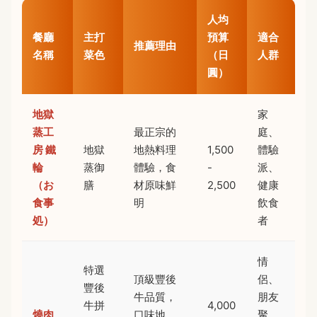
人均
餐廳
主打
預算
適合
推薦理由
名稱
菜色
（日
人群
圓）
地獄
家
蒸工
最正宗的
庭、
房 鐵
地獄
地熱料理
1,500
體驗
輪
蒸御
體驗，食
-
派、
（お
膳
材原味鮮
2,500
健康
食事
明
飲食
処）
者
情
特選
頂級豐後
侶、
豐後
牛品質，
朋友
牛拼
4,000
燒肉
口味地
聚