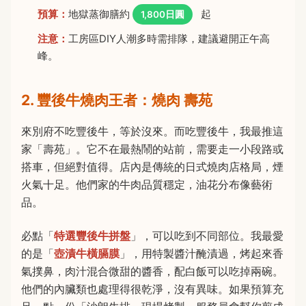
預算：
地獄蒸御膳約
起
1,800日圓
注意：
工房區DIY人潮多時需排隊，建議避開正午高
峰。
2. 豐後牛燒肉王者：燒肉 壽苑
來別府不吃豐後牛，等於沒來。而吃豐後牛，我最推這
家「壽苑」。它不在最熱鬧的站前，需要走一小段路或
搭車，但絕對值得。店內是傳統的日式燒肉店格局，煙
火氣十足。他們家的牛肉品質穩定，油花分布像藝術
品。
必點「
特選豐後牛拼盤
」，可以吃到不同部位。我最愛
的是「
壺漬牛橫膈膜
」，用特製醬汁醃漬過，烤起來香
氣撲鼻，肉汁混合微甜的醬香，配白飯可以吃掉兩碗。
他們的內臟類也處理得很乾淨，沒有異味。如果預算充