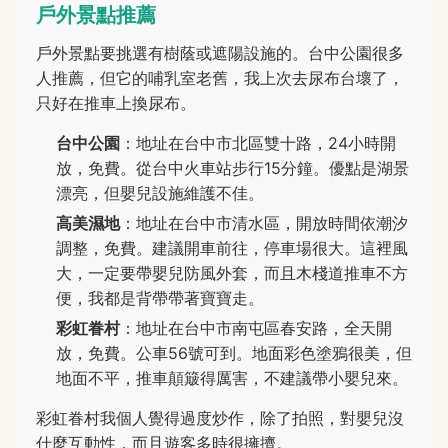
戶外景點推薦
戶外景點要挑選有樹蔭或遮陽設施的。台中公園很多
人推薦，但它的哺乳室老舊，我上次去尿布台壞了，
只好在推車上換尿布。
台中公園
：地址在台中市北區雙十路，24小時開
放，免費。從台中火車站步行15分鐘。優點是湖景
漂亮，但嬰兒設施維護不佳。
高美濕地
：地址在台中市清水區，開放時間依潮汐
調整，免費。建議開車前往，停車場很大。這裡風
大，一定要帶嬰兒防風外套，而且木棧道推車不方
便，我都是背帶帶著寶寶走。
彩虹眷村
：地址在台中市南屯區春安路，全天開
放，免費。公車56號可到。地面彩色塗鴉很美，但
地面不平，推車顛簸得厲害，不建議帶小嬰兒來。
彩虹眷村我個人覺得過度炒作，除了拍照，對嬰兒沒
什麼互動性，而且遊客多時很擁擠。