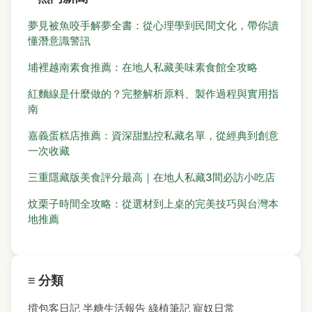
夢見被魚咬手解夢全書：從心理學到民間文化，帶你讀
懂潛意識警訊
埔裡越南素食推薦：在地人私藏美味素食館全攻略
紅麵線是什麼做的？完整解析原料、製作過程與實用指
南
嘉義蛋糕店推薦：資深甜點控私藏名單，從經典到創意
一次收藏
三重隱藏版美食評分最高｜在地人私藏3間必訪小吃店
炆栗子時間全攻略：從選材到上桌的完美技巧與台灣本
地推薦
≡ 分類
揹包客日記
半糖生活報告
綠植筆記
寵奴日常