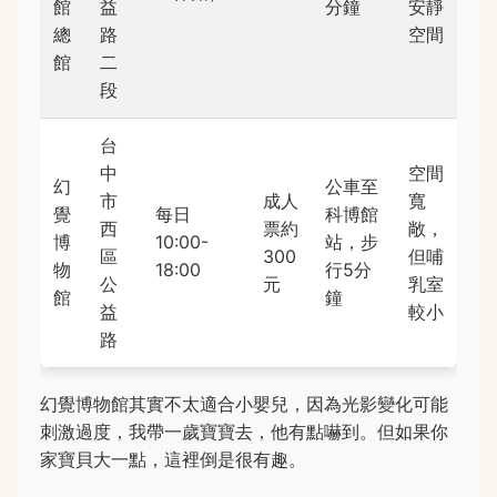
館
益
分鐘
安靜
總
路
空間
館
二
段
台
中
空間
幻
公車至
市
成人
寬
覺
每日
科博館
西
票約
敞，
博
10:00-
站，步
區
300
但哺
物
18:00
行5分
公
元
乳室
館
鐘
益
較小
路
幻覺博物館其實不太適合小嬰兒，因為光影變化可能
刺激過度，我帶一歲寶寶去，他有點嚇到。但如果你
家寶貝大一點，這裡倒是很有趣。