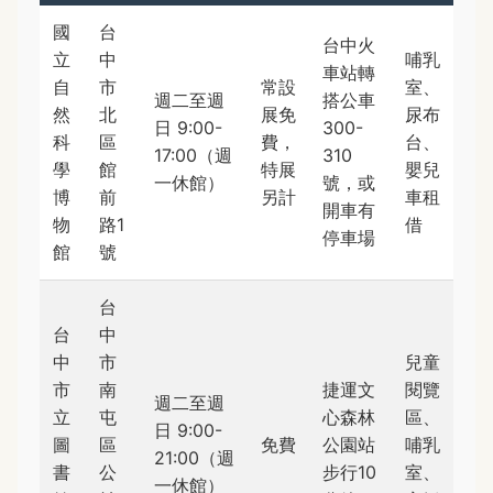
國
台
台中火
立
中
哺乳
車站轉
自
市
常設
室、
週二至週
搭公車
然
北
展免
尿布
日 9:00-
300-
科
區
費，
台、
17:00（週
310
學
館
特展
嬰兒
一休館）
號，或
博
前
另計
車租
開車有
物
路1
借
停車場
館
號
台
台
中
中
市
兒童
市
南
捷運文
閱覽
週二至週
立
屯
心森林
區、
日 9:00-
圖
區
免費
公園站
哺乳
21:00（週
書
公
步行10
室、
一休館）