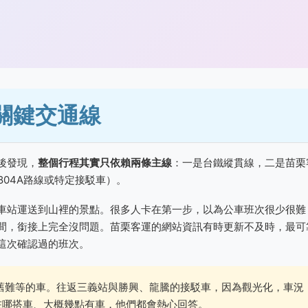
關鍵交通線
後發現，
整個行程其實只依賴兩條主線
：一是台鐵縱貫線，二是苗栗
804A路線或特定接駁車）。
車站運送到山裡的景點。很多人卡在第一步，以為公車班次很少很難
間，銜接上完全沒問題。苗栗客運的網站資訊有時更新不及時，最可
這次確認過的班次。
舊難等的車。往返三義站與勝興、龍騰的接駁車，因為觀光化，車況
在哪搭車、大概幾點有車，他們都會熱心回答。