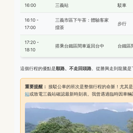
16:00
三義站
駁車
16:10 -
三義市區下午茶：體驗客家
步行
17:00
擂茶
17:20 -
搭乘台鐵區間車返回台中
台鐵區
18:10
這個行程的優點是
順路、不走回頭路
。從勝興走到龍騰是
重要提醒：
接駁公車的班次是整個行程的命脈！尤其是
站
或致電三義站確認最新時刻表。我曾遇過臨時因車輛