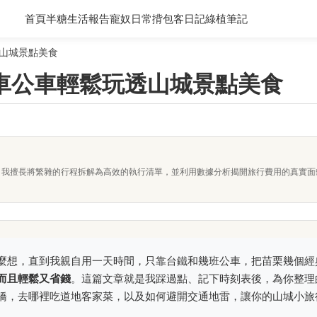
首頁
半糖生活報告
寵奴日常
揹包客日記
綠植筆記
山城景點美食
車公車輕鬆玩透山城景點美食
者。我擅長將繁雜的行程拆解為高效的執行清單，並利用數據分析揭開旅行費用的真實
麼想，直到我親自用一天時間，只靠台鐵和幾班公車，把苗栗幾個經
而且輕鬆又省錢
。這篇文章就是我踩過點、記下時刻表後，為你整理
橋，去哪裡吃道地客家菜，以及如何避開交通地雷，讓你的山城小旅