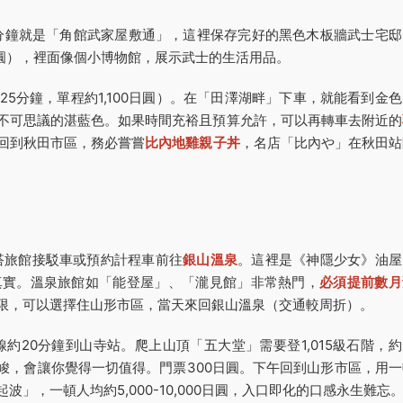
0分鐘就是「角館武家屋敷通」，這裡保存完好的黑色木板牆武士宅邸
日圓），裡面像個小博物館，展示武士的生活用品。
25分鐘，單程約1,100日圓）。在「田澤湖畔」下車，就能看到金
不可思議的湛藍色。如果時間充裕且預算允許，可以再轉車去附近的
回到秋田市區，務必嘗嘗
比內地雞親子丼
，名店「比內や」在秋田站
轉搭旅館接駁車或預約計程車前往
銀山溫泉
。這裡是《神隱少女》油屋
真實。溫泉旅館如「能登屋」、「瀧見館」非常熱門，
必須提前數月
限，可以選擇住山形市區，當天來回銀山溫泉（交通較周折）。
線約20分鐘到山寺站。爬上山頂「五大堂」需要登1,015級石階，
險峻，會讓你覺得一切值得。門票300日圓。下午回到山形市區，用一
」，一頓人均約5,000-10,000日圓，入口即化的口感永生難忘