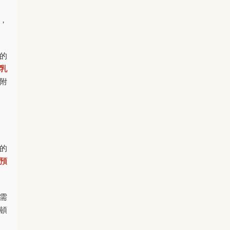
，
色的
乳
附
的
預
約需
頓
。