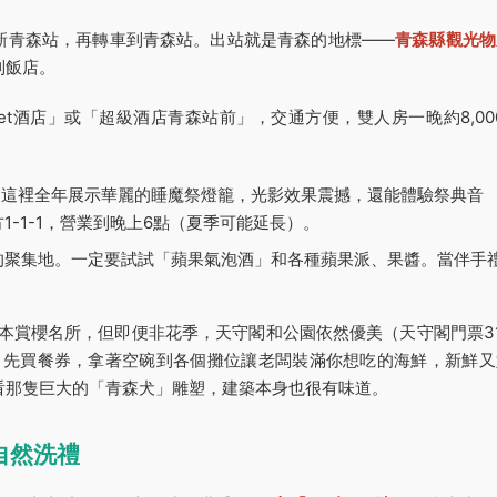
新青森站，再轉車到青森站。出站就是青森的地標——
青森縣觀光物
到飯店。
net酒店」或「超級酒店青森站前」，交通方便，雙人房一晚約8,00
圓。這裡全年展示華麗的睡魔祭燈籠，光影效果震撼，還能體驗祭典音
-1-1，營業到晚上6點（夏季可能延長）。
的聚集地。一定要試試「蘋果氣泡酒」和各種蘋果派、果醬。當伴手
本賞櫻名所，但即便非花季，天守閣和公園依然優美（天守閣門票31
：先買餐券，拿著空碗到各個攤位讓老闆裝滿你想吃的海鮮，新鮮又
看看那隻巨大的「青森犬」雕塑，建築本身也很有味道。
自然洗禮