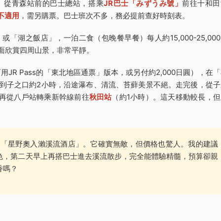
。從青森站前的巴士總站，搭乘
JR巴士「みずうみ號」
前往十和田
s不適用
，需另購票。巴士班次不多，務必提前查好時刻表。
「湖之飯店」，一泊二食（包晚餐早餐）每人約15,000-25,00
湖面欣賞四周山景，非常平靜。
JR Pass的「東北地區通票」版本，或另付約2,000日圓），在
到子之口約2小時，沿途瀑布、清流、苔蘚美景不絕。走完後，從子
，再從八戶站轉乘新幹線前往
秋田站
（約1小時）。這天移動較長，但
「星野奧入瀨溪流酒店」。它確實無敵，但價格也驚人。我的建議
色，第二天早上再搭巴士進去溪流散步，完全能體驗精髓，預算卻親
香嗎？