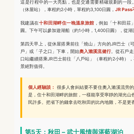
這是行程中的一大亮點，也是交通需要精確規劃的一段
（休屋站），車程約2小時，單程約3,100日圓，
JR Pas
我建議在
十和田湖畔住一晚溫泉旅館
，例如「十和田莊」或
圓。下午可以參加遊湖船（約1小時，1,400日圓），從
第四天早上，從休屋搭乘前往「燒山」方向的JR巴士（可用
戶」或「子之口」下車，開始
奧入瀨溪流健行
。從石戶走
口站繼續搭乘JR巴士前往「八戶站」（車程約2小時）
景絕對值得。
個人經驗談：
很多人會糾結要不要住奧入瀨溪流旁的
是，住十和田湖畔的旅館，一樣能享受寧靜的湖光山
民許多。把省下的錢拿去吃秋田的比內地雞，不是更
第5天：秋田 – 武士風情與湛藍湖泊