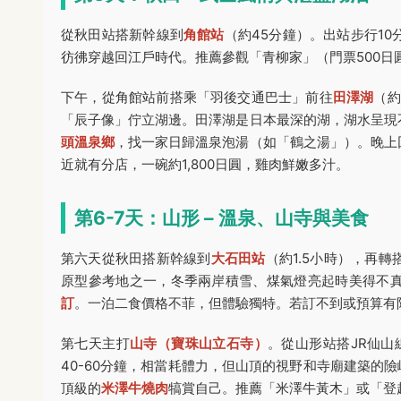
從秋田站搭新幹線到
角館站
（約45分鐘）。出站步行1
彷彿穿越回江戶時代。推薦參觀「青柳家」（門票500
下午，從角館站前搭乘「羽後交通巴士」前往
田澤湖
（約
「辰子像」佇立湖邊。田澤湖是日本最深的湖，湖水呈現
頭溫泉鄉
，找一家日歸溫泉泡湯（如「鶴之湯」）。晚上
近就有分店，一碗約1,800日圓，雞肉鮮嫩多汁。
第6-7天：山形 – 溫泉、山寺與美食
第六天從秋田搭新幹線到
大石田站
（約1.5小時），再
原型參考地之一，冬季兩岸積雪、煤氣燈亮起時美得不
訂
。一泊二食價格不菲，但體驗獨特。若訂不到或預算有
第七天主打
山寺（寶珠山立石寺）
。從山形站搭JR仙山
40-60分鐘，相當耗體力，但山頂的視野和寺廟建築的
頂級的
米澤牛燒肉
犒賞自己。推薦「米澤牛黃木」或「登起波