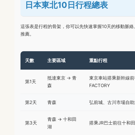
日本東北10日行程總表
這張表是行程的骨架，你可以先快速掌握10天的移動脈
推薦。
天數
主要區域
重點行程
抵達東京 → 青
東京車站搭乘新幹線前
第1天
森
FACTORY
第2天
青森
弘前城、古川市場自助
青森 → 十和田
第3天
搭乘JR巴士前往十和
湖