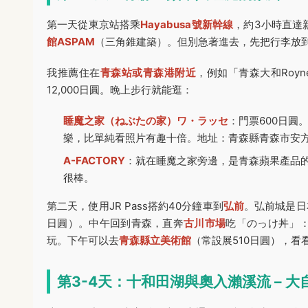
第一天從東京站搭乘
Hayabusa號新幹線
，約3小時直達
館ASPAM
（三角錐建築）。但別急著進去，先把行李放
我推薦住在
青森站或青森港附近
，例如「青森大和Roy
12,000日圓。晚上步行就能逛：
睡魔之家（ねぶたの家）ワ・ラッセ
：門票600日
樂，比單純看照片有趣十倍。地址：青森縣青森市安方1
A-FACTORY
：就在睡魔之家旁邊，是青森蘋果產品
很棒。
第二天，使用JR Pass搭約40分鐘車到
弘前
。弘前城是日
日圓）。中午回到青森，直奔
古川市場
吃「のっけ丼」
玩。下午可以去
青森縣立美術館
（常設展510日圓），
第3-4天：十和田湖與奧入瀨溪流 – 大