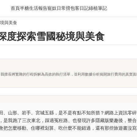
首頁
半糖生活報告
寵奴日常
揹包客日記
綠植筆記
秘境與美食
：深度探索雪國秘境與美食
者。我擅長將繁雜的行程拆解為高效的執行清單，並利用數據分析揭開旅行費用的真實
田、山形、岩手、宮城五縣，是不是有點不知所措？網路上資訊零碎
程，是我跑了三次東北，踩過冤枉路、也發現許多隱藏版樂趣後，整合
會把怎麼移動、住哪裡划算、吃什麼不能錯過，還有那些旅遊書沒寫