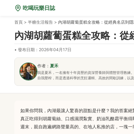
吃喝玩樂日誌
首頁
>
半糖生活報告
>
內湖胡蘿蔔蛋糕全攻略：從經典名店到隱
內湖胡蘿蔔蛋糕全攻略：從
•
發布日期：2026年04月17日
作者：
夏禾
我是夏禾，一名擁有十年資歷的資深營養師與體態管理教練
自我壓榨，而是透過科學的烹飪邏輯、高效的間歇訓練，以
如果你問我，內湖最讓人驚喜的甜點是什麼？我的答案絕
真正吃得到胡蘿蔔絲、口感濕潤紮實、奶油乳酪霜平衡得
週末，親自跑遍網路聲量高的、在地人私推的店，一塊一