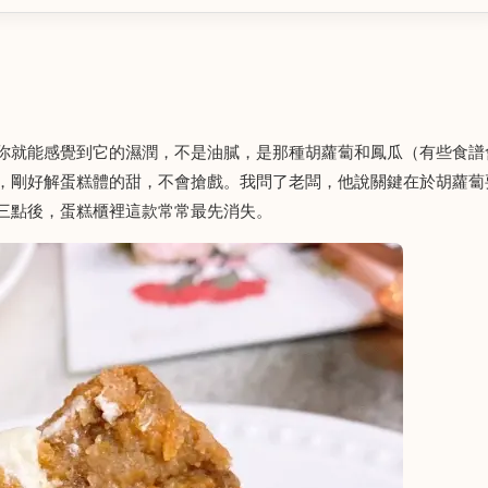
你就能感覺到它的濕潤，不是油膩，是那種胡蘿蔔和鳳瓜（有些食譜
，剛好解蛋糕體的甜，不會搶戲。我問了老闆，他說關鍵在於胡蘿蔔
三點後，蛋糕櫃裡這款常常最先消失。