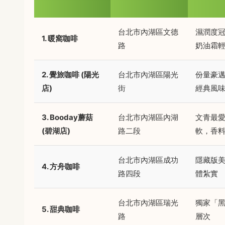
台北市內湖區文德
濕潤度
1. 暖窩咖啡
路
奶油霜
2. 覺旅咖啡 (陽光
台北市內湖區陽光
份量豪
店)
街
經典風
3. Booday蘑菇
台北市內湖區內湖
文青最
(碧湖店)
路二段
軟，香
台北市內湖區成功
隱藏版
4. 方舟咖啡
路四段
體紮實
台北市內湖區瑞光
獨家「
5. 甜典咖啡
路
層次