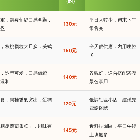
（約）
冠軍，胡蘿蔔絲口感明顯，
平日人較少，週末下午
130元
輕盈
常售完
邁，核桃顆粒大且多，美式
全天候供應，內用座位
150元
味
多
愛，造型可愛，口感偏鬆
景觀好，適合搭配碧湖
140元
料溫和
景色享用
美食，肉桂香氣突出，蛋糕
低調社區小店，建議先
120元
電話確認
黑糖胡蘿蔔蛋糕」，風味有
近科技園區，平日午後
145元
上班族多