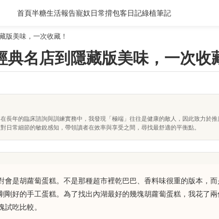
首頁
半糖生活報告
寵奴日常
揹包客日記
綠植筆記
藏版美味，一次收藏！
經典名店到隱藏版美味，一次收
。在長年的臨床諮詢與訓練實務中，我發現「極端」往往是健康的敵人，因此致力於推
及對日常細節的敏銳感知，帶領讀者在效率與享受之間，尋找最舒適的平衡點。
對會是胡蘿蔔蛋糕。不是那種超市裡乾巴巴、香料味很重的版本，而
剛剛好的手工蛋糕。為了找出內湖最好的幾塊胡蘿蔔蛋糕，我花了兩
塊試吃比較。