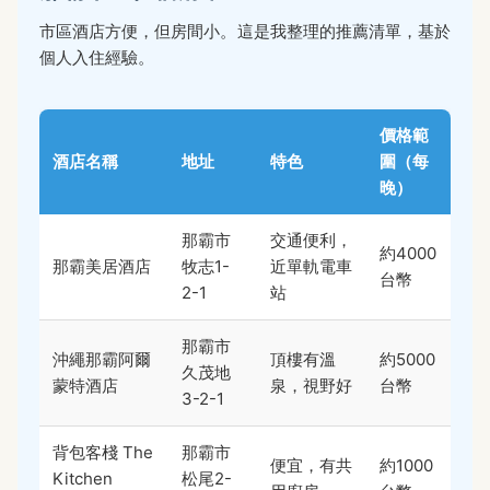
市區酒店方便，但房間小。這是我整理的推薦清單，基於
個人入住經驗。
價格範
酒店名稱
地址
特色
圍（每
晚）
那霸市
交通便利，
約4000
那霸美居酒店
牧志1-
近單軌電車
台幣
2-1
站
那霸市
沖繩那霸阿爾
頂樓有溫
約5000
久茂地
蒙特酒店
泉，視野好
台幣
3-2-1
背包客棧 The
那霸市
便宜，有共
約1000
Kitchen
松尾2-