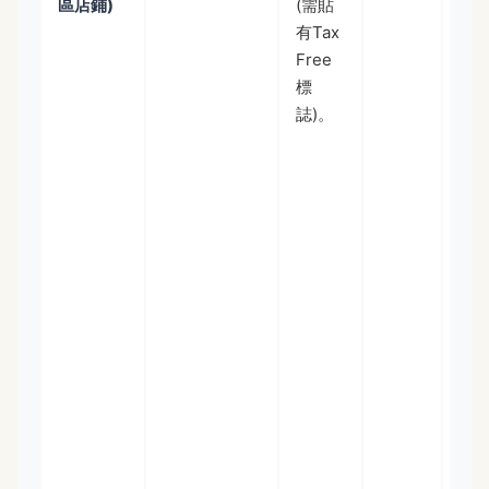
區店鋪)
(需貼
門
有Tax
也
Free
5,0
標
日
誌)。
圓
適
補
小
零
食
藥
妝
但
項
價
低
要
到