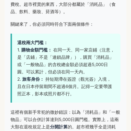
費稅。超市裡賣的東西，大部分都屬於「消耗品」（食
品、飲料、藥妝、菸酒等）。
關鍵來了，你必須同時符合下面兩個條件：
退稅兩大門檻：
1.
購物金額門檻：
在同一天、同一家店鋪（注意，
是「店鋪」不是「連鎖品牌」），購買「消耗品」
或「一般物品」的含稅總金額必須超過5,000日
圓。可以累計，但必須在同一天內。
2.
旅客身份：
持短期滯在簽證（觀光簽）入境，
且在日本停留期間不超過6個月。記得一定要帶護
照正本，影本或照片都不行。
這裡有個新手常犯的微妙錯誤：以為「消耗品」和「一般
物品」可以合併計算達到5,000日圓門檻。實際上，這兩
大類在退稅規定上是
分開計算
的。超市裡幾乎全是消耗