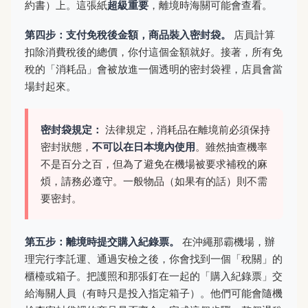
約書）上。這張紙
超級重要
，離境時海關可能會查看。
第四步：支付免稅後金額，商品裝入密封袋。
店員計算
扣除消費稅後的總價，你付這個金額就好。接著，所有免
稅的「消耗品」會被放進一個透明的密封袋裡，店員會當
場封起來。
密封袋規定：
法律規定，消耗品在離境前必須保持
密封狀態，
不可以在日本境內使用
。雖然抽查機率
不是百分之百，但為了避免在機場被要求補稅的麻
煩，請務必遵守。一般物品（如果有的話）則不需
要密封。
第五步：離境時提交購入紀錄票。
在沖繩那霸機場，辦
理完行李託運、通過安檢之後，你會找到一個「稅關」的
櫃檯或箱子。把護照和那張釘在一起的「購入紀錄票」交
給海關人員（有時只是投入指定箱子）。他們可能會隨機