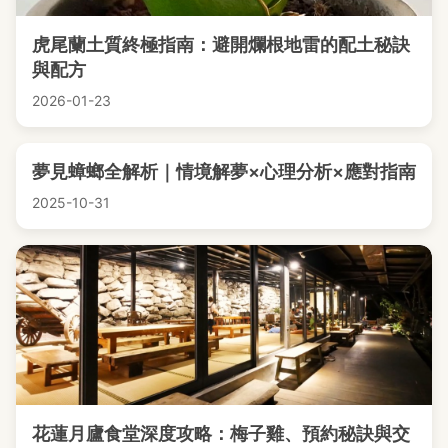
虎尾蘭土質終極指南：避開爛根地雷的配土秘訣
與配方
2026-01-23
夢見蟑螂全解析｜情境解夢×心理分析×應對指南
2025-10-31
花蓮月廬食堂深度攻略：梅子雞、預約秘訣與交