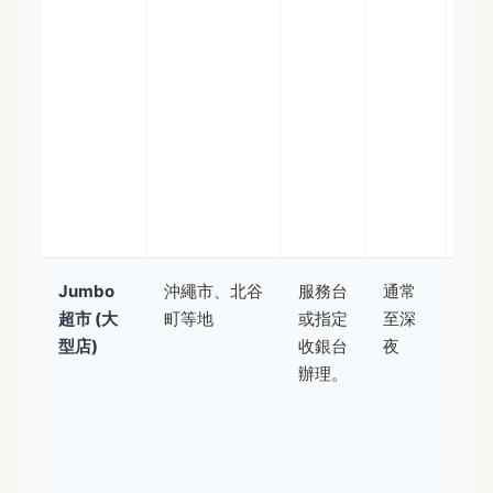
檻
買
少
店
較
少
務
先
認
Jumbo
沖繩市、北谷
服務台
通常
當
超市 (大
町等地
或指定
至深
人
型店)
收銀台
夜
很
辦理。
逛
價
常
競
力