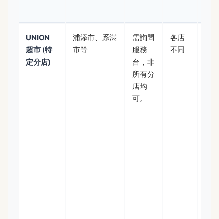
擠
UNION
浦添市、系滿
需詢問
各店
分
超市 (特
市等
服務
不同
多
定分店)
台，非
但
所有分
稅
店均
務
可。
是
配
建
去
前
打
話
認
優
是