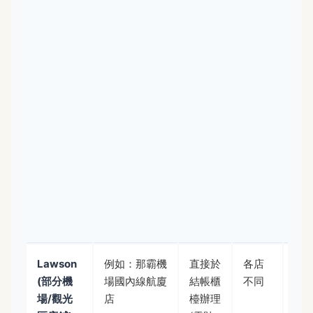
在
場
內
買
還
逛
他
稅
鋪
退
有
需
隊
Lawson
例如：那霸機
直接於
各店
便
(部分機
場國內線航廈
結帳櫃
不同
商
場/觀光
店
檯辦理
退