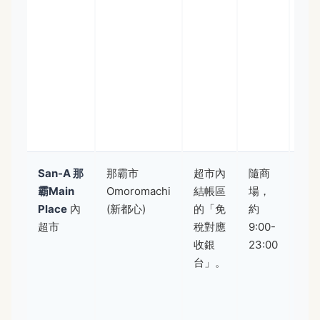
流
熟
練
適
一
購
伴
禮
San-A 那
那霸市
超市內
隨商
超
霸Main
Omoromachi
結帳區
場，
規
Place
內
(新都心)
的「免
約
大
超市
稅對應
9:00-
沖
收銀
23:00
特
台」。
專
明
顯
因