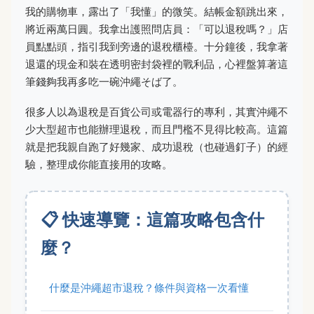
我的購物車，露出了「我懂」的微笑。結帳金額跳出來，
將近兩萬日圓。我拿出護照問店員：「可以退稅嗎？」店
員點點頭，指引我到旁邊的退稅櫃檯。十分鐘後，我拿著
退還的現金和裝在透明密封袋裡的戰利品，心裡盤算著這
筆錢夠我再多吃一碗沖繩そば了。
很多人以為退稅是百貨公司或電器行的專利，其實沖繩不
少大型超市也能辦理退稅，而且門檻不見得比較高。這篇
就是把我親自跑了好幾家、成功退稅（也碰過釘子）的經
驗，整理成你能直接用的攻略。
📋 快速導覽：這篇攻略包含什
麼？
什麼是沖繩超市退稅？條件與資格一次看懂