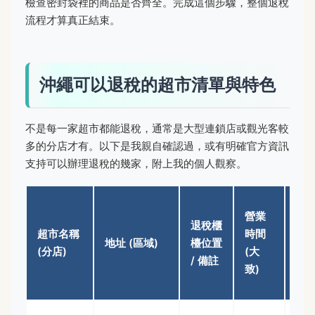
檢查密封袋裡的商品是否齊全。完成這個步驟，整個退稅
流程才算真正結束。
沖繩可以退稅的超市清單與特色
不是每一家超市都能退稅，通常是大型連鎖店或觀光客較
多的分店才有。以下是我親自確認過，或有明確官方資訊
支持可以辦理退稅的幾家，附上我的個人觀察。
個
營業
退稅櫃
評
超市名稱
時間
地址 (區域)
檯位置
與
(分店)
(大
/ 備註
物
致)
點