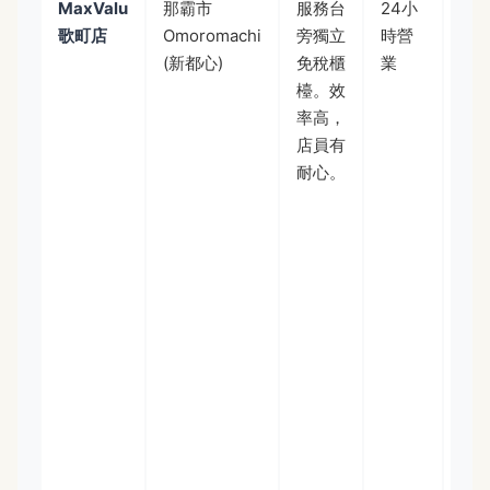
MaxValu
那霸市
服務台
24小
貨
歌町店
Omoromachi
旁獨立
時營
最
(新都心)
免稅櫃
業
全
檯。效
綜
率高，
超
店員有
之
耐心。
一
從
鮮
藥
妝
零
都
有
觀
客
多
退