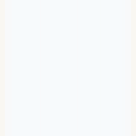
食
種
豐
富
尤
是
鮮
熟
食
觀
客
對
一
點
退
體
較
擁