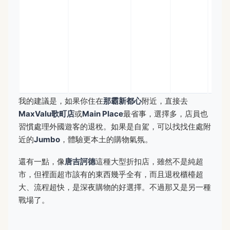
深
居
區
感
當
物
價
我的建議是，如果你住在
那霸新都心
附近，直接去
MaxValu歌町店
或
Main Place
最省事，選擇多，店員也
習慣處理外國遊客的退稅。如果是自駕，可以找找住處附
近的
Jumbo
，體驗更本土的購物氣氛。
還有一點，像
唐吉訶德
這種大型折扣店，雖然不是純超
市，但裡面超市該有的東西幾乎全有，而且退稅櫃檯超
大、流程超快，是深夜購物的好選擇。不過那又是另一種
戰場了。