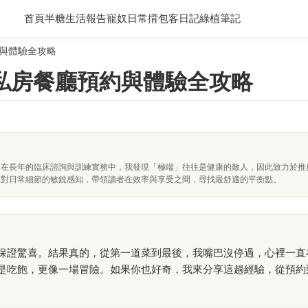
首頁
半糖生活報告
寵奴日常
揹包客日記
綠植筆記
與體驗全攻略
私房餐廳預約與體驗全攻略
。在長年的臨床諮詢與訓練實務中，我發現「極端」往往是健康的敵人，因此致力於推
及對日常細節的敏銳感知，帶領讀者在效率與享受之間，尋找最舒適的平衡點。
保證驚喜。結果真的，從第一道菜到最後，我嘴巴沒停過，心裡一直
是吃飽，更像一場冒險。如果你也好奇，我來分享這趟經驗，從預約