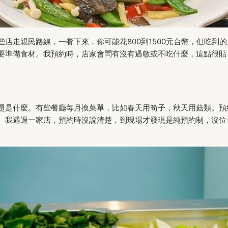
店走親民路線，一餐下來，你可能花800到1500元台幣，但吃到的
要準備食材。我預約時，店家會問有沒有過敏或不吃什麼，這點很貼
題是什麼。有些餐廳每月換菜單，比如春天用筍子，秋天用菇類。預
。我遇過一家店，預約時沒說清楚，到現場才發現是純預約制，沒位