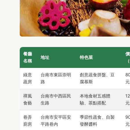
餐廳
價
地址
特色菜
名稱
（
綠意
台南市東區崇明
創意蔬食拼盤、豆
8
蔬房
路
腐慕斯
元
禪風
台南市中西區民
本地食材五感體
1
食藝
生路
驗、茶點搭配
元
巷弄
台南市安平區安
季節性蔬食、自製
9
廚房
平路巷內
發酵醬料
元