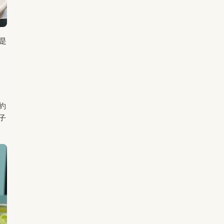
是
約
子