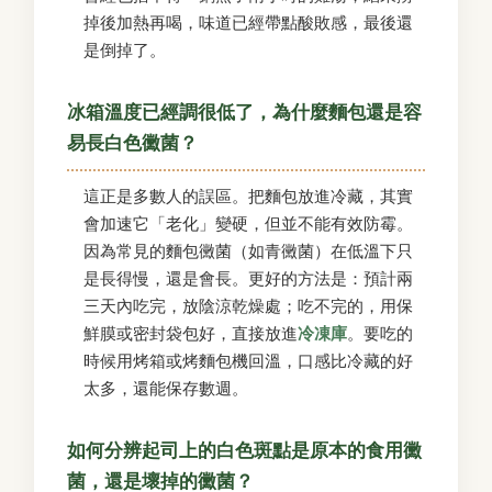
掉後加熱再喝，味道已經帶點酸敗感，最後還
是倒掉了。
冰箱溫度已經調很低了，為什麼麵包還是容
易長白色黴菌？
這正是多數人的誤區。把麵包放進冷藏，其實
會加速它「老化」變硬，但並不能有效防霉。
因為常見的麵包黴菌（如青黴菌）在低溫下只
是長得慢，還是會長。更好的方法是：預計兩
三天內吃完，放陰涼乾燥處；吃不完的，用保
鮮膜或密封袋包好，直接放進
冷凍庫
。要吃的
時候用烤箱或烤麵包機回溫，口感比冷藏的好
太多，還能保存數週。
如何分辨起司上的白色斑點是原本的食用黴
菌，還是壞掉的黴菌？