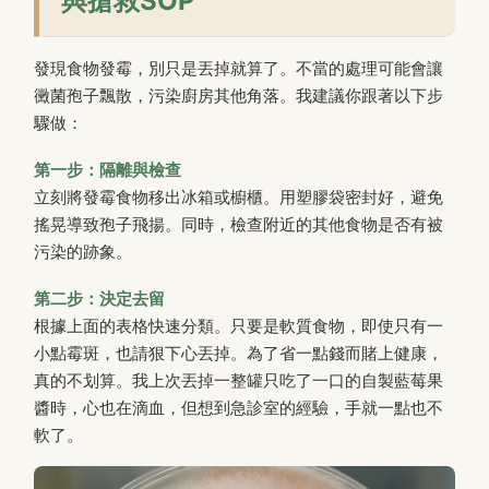
與搶救SOP
發現食物發霉，別只是丟掉就算了。不當的處理可能會讓
黴菌孢子飄散，污染廚房其他角落。我建議你跟著以下步
驟做：
第一步：隔離與檢查
立刻將發霉食物移出冰箱或櫥櫃。用塑膠袋密封好，避免
搖晃導致孢子飛揚。同時，檢查附近的其他食物是否有被
污染的跡象。
第二步：決定去留
根據上面的表格快速分類。只要是軟質食物，即使只有一
小點霉斑，也請狠下心丟掉。為了省一點錢而賭上健康，
真的不划算。我上次丟掉一整罐只吃了一口的自製藍莓果
醬時，心也在滴血，但想到急診室的經驗，手就一點也不
軟了。