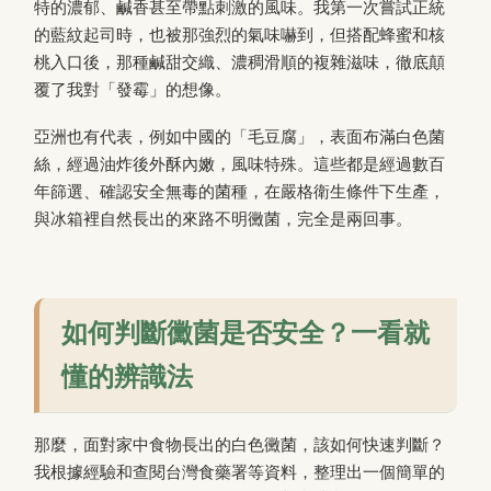
特的濃郁、鹹香甚至帶點刺激的風味。我第一次嘗試正統
的藍紋起司時，也被那強烈的氣味嚇到，但搭配蜂蜜和核
桃入口後，那種鹹甜交織、濃稠滑順的複雜滋味，徹底顛
覆了我對「發霉」的想像。
亞洲也有代表，例如中國的「毛豆腐」，表面布滿白色菌
絲，經過油炸後外酥內嫩，風味特殊。這些都是經過數百
年篩選、確認安全無毒的菌種，在嚴格衛生條件下生產，
與冰箱裡自然長出的來路不明黴菌，完全是兩回事。
如何判斷黴菌是否安全？一看就
懂的辨識法
那麼，面對家中食物長出的白色黴菌，該如何快速判斷？
我根據經驗和查閱台灣食藥署等資料，整理出一個簡單的