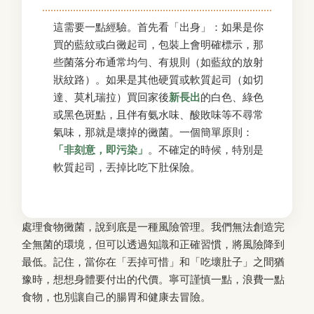
這需要一點經驗。首先看「出身」：如果是你
買的藍紋或白黴起司，包裝上會明確標示，那
些菌落分布通常均勻、有規則（如藍紋的放射
狀紋路）。如果是其他硬質或軟質起司（如切
達、莫札瑞拉）買回家後
新長出
的白色、綠色
或黑色斑點，且伴有氨水味、酸敗味等不尋常
氣味，那就是壞掉的黴菌。一個簡單原則：
「非刻意，即污染」
。不確定的時候，特別是
軟質起司，丟掉比吃下肚保險。
處理食物黴菌，說到底是一種風險管理。我們無法創造完
全無菌的環境，但可以透過知識和正確習慣，將風險降到
最低。記住，當你在「丟掉可惜」和「吃壞肚子」之間猶
豫時，想想身體要付出的代價。寧可謹慎一點，浪費一點
食物，也別讓自己的腸胃和健康去冒險。