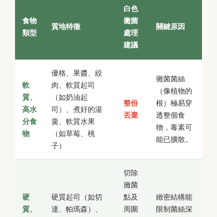
白色
食物
黴菌
質地特徵
關鍵原因
類型
處理
建議
優格、果醬、絞
黴菌菌絲
軟
肉、軟質起司
（像植物的
質、
（如奶油起
整份
根）極易穿
高水
司）、煮好的湯
丟棄
透整個食
分食
羹、軟質水果
物，毒素可
物
（如草莓、桃
能已擴散。
子）
切除
黴菌
硬
硬質起司（如切
點及
緻密結構能
質、
達、帕瑪森）、
周圍
限制菌絲深