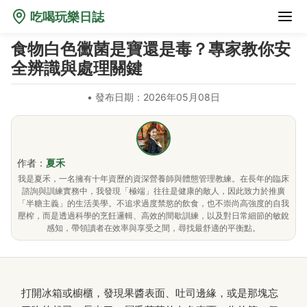
吃喝玩樂日誌
食物白色黴菌是寶還是毒？專家教你安
全辨識與處理關鍵
•
發布日期：2026年05月08日
作者：
夏禾
我是夏禾，一名擁有十年資歷的資深營養師與體態管理教練。在長年的臨床
諮詢與訓練實務中，我發現「極端」往往是健康的敵人，因此致力於推廣
「半糖主義」的生活美學。不追求過度禁慾的飲食，也不崇尚高強度的自我
壓榨，而是透過科學的烹飪邏輯、高效的間歇訓練，以及對日常細節的敏銳
感知，帶領讀者在效率與享受之間，尋找最舒適的平衡點。
打開冰箱或櫥櫃，發現果醬表面、吐司邊緣，或是那塊忘