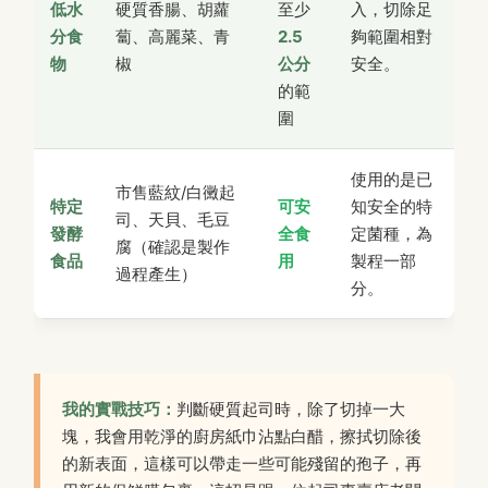
低水
硬質香腸、胡蘿
至少
入，切除足
分食
蔔、高麗菜、青
2.5
夠範圍相對
物
椒
公分
安全。
的範
圍
使用的是已
市售藍紋/白黴起
特定
可安
知安全的特
司、天貝、毛豆
發酵
全食
定菌種，為
腐（確認是製作
食品
用
製程一部
過程產生）
分。
我的實戰技巧：
判斷硬質起司時，除了切掉一大
塊，我會用乾淨的廚房紙巾沾點白醋，擦拭切除後
的新表面，這樣可以帶走一些可能殘留的孢子，再