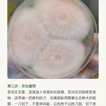
第三步：安全處理
若決定丟棄，直接放入有蓋的垃圾桶。若決定切除硬質食
物，請準備一把鋒利的刀，在黴斑點周圍畫出足夠大的範
圍，一刀切下，不要來回鋸，以免孢子沾附刀面。切下來