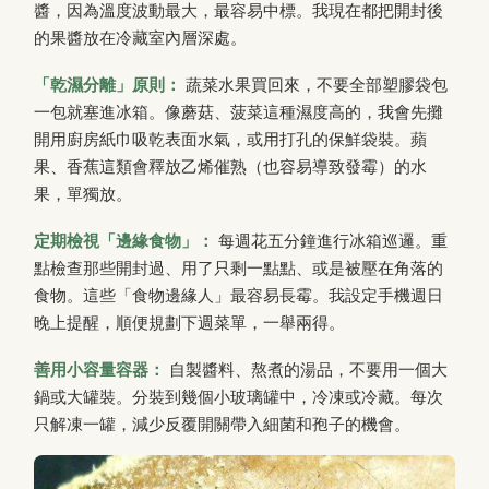
醬，因為溫度波動最大，最容易中標。我現在都把開封後
的果醬放在冷藏室內層深處。
「乾濕分離」原則：
蔬菜水果買回來，不要全部塑膠袋包
一包就塞進冰箱。像蘑菇、菠菜這種濕度高的，我會先攤
開用廚房紙巾吸乾表面水氣，或用打孔的保鮮袋裝。蘋
果、香蕉這類會釋放乙烯催熟（也容易導致發霉）的水
果，單獨放。
定期檢視「邊緣食物」：
每週花五分鐘進行冰箱巡邏。重
點檢查那些開封過、用了只剩一點點、或是被壓在角落的
食物。這些「食物邊緣人」最容易長霉。我設定手機週日
晚上提醒，順便規劃下週菜單，一舉兩得。
善用小容量容器：
自製醬料、熬煮的湯品，不要用一個大
鍋或大罐裝。分裝到幾個小玻璃罐中，冷凍或冷藏。每次
只解凍一罐，減少反覆開關帶入細菌和孢子的機會。