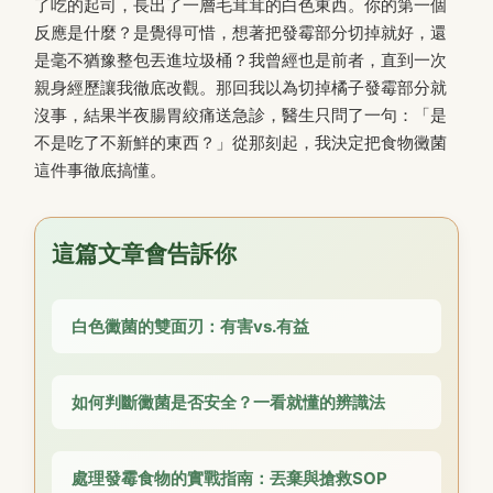
了吃的起司，長出了一層毛茸茸的白色東西。你的第一個
反應是什麼？是覺得可惜，想著把發霉部分切掉就好，還
是毫不猶豫整包丟進垃圾桶？我曾經也是前者，直到一次
親身經歷讓我徹底改觀。那回我以為切掉橘子發霉部分就
沒事，結果半夜腸胃絞痛送急診，醫生只問了一句：「是
不是吃了不新鮮的東西？」從那刻起，我決定把食物黴菌
這件事徹底搞懂。
這篇文章會告訴你
白色黴菌的雙面刃：有害vs.有益
如何判斷黴菌是否安全？一看就懂的辨識法
處理發霉食物的實戰指南：丟棄與搶救SOP