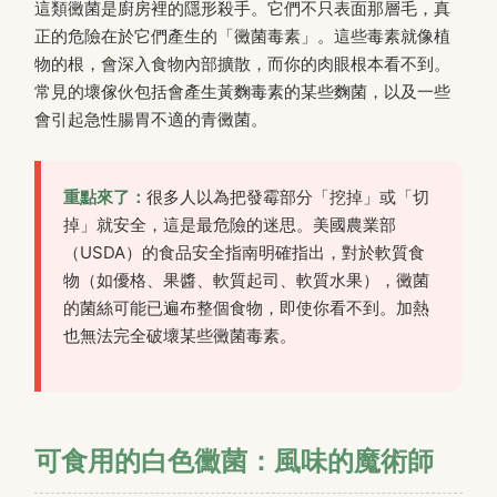
這類黴菌是廚房裡的隱形殺手。它們不只表面那層毛，真
正的危險在於它們產生的「黴菌毒素」。這些毒素就像植
物的根，會深入食物內部擴散，而你的肉眼根本看不到。
常見的壞傢伙包括會產生黃麴毒素的某些麴菌，以及一些
會引起急性腸胃不適的青黴菌。
重點來了：
很多人以為把發霉部分「挖掉」或「切
掉」就安全，這是最危險的迷思。美國農業部
（USDA）的食品安全指南明確指出，對於軟質食
物（如優格、果醬、軟質起司、軟質水果），黴菌
的菌絲可能已遍布整個食物，即使你看不到。加熱
也無法完全破壞某些黴菌毒素。
可食用的白色黴菌：風味的魔術師