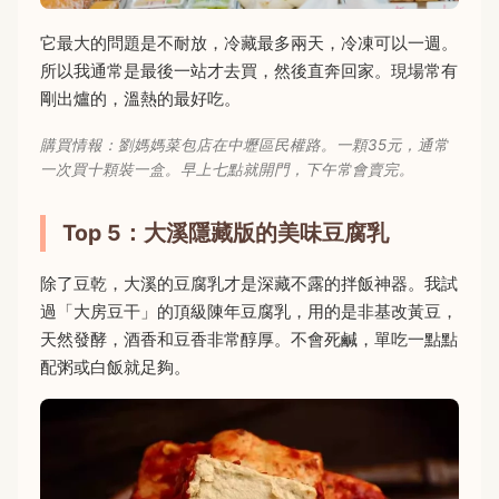
它最大的問題是不耐放，冷藏最多兩天，冷凍可以一週。
所以我通常是最後一站才去買，然後直奔回家。現場常有
剛出爐的，溫熱的最好吃。
購買情報：劉媽媽菜包店在中壢區民權路。一顆35元，通常
一次買十顆裝一盒。早上七點就開門，下午常會賣完。
Top 5：大溪隱藏版的美味豆腐乳
除了豆乾，大溪的豆腐乳才是深藏不露的拌飯神器。我試
過「大房豆干」的頂級陳年豆腐乳，用的是非基改黃豆，
天然發酵，酒香和豆香非常醇厚。不會死鹹，單吃一點點
配粥或白飯就足夠。