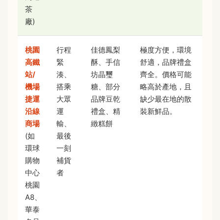
茶
廠)
桃園
行程
佳德鳳梨
極度方便，環境
高鐵
緊
酥、手信
舒適，品牌禮盒
站/
湊、
坊晶璽
齊全。價格可能
機場
搭乘
糖、部分
略高於產地，且
捷運
大眾
品牌豆乾
缺少最在地的散
沿線
運
禮盒、精
裝新鮮品。
商場
輸、
緻糕餅
(如
最後
環球
一刻
購物
補貨
中心
者
桃園
A8、
華泰