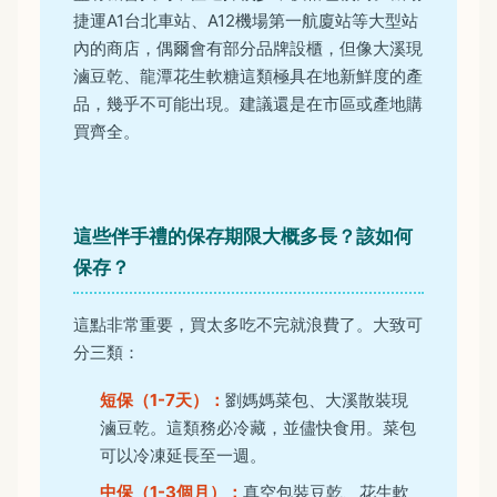
捷運A1台北車站、A12機場第一航廈站等大型站
內的商店，偶爾會有部分品牌設櫃，但像大溪現
滷豆乾、龍潭花生軟糖這類極具在地新鮮度的產
品，幾乎不可能出現。建議還是在市區或產地購
買齊全。
這些伴手禮的保存期限大概多長？該如何
保存？
這點非常重要，買太多吃不完就浪費了。大致可
分三類：
短保（1-7天）：
劉媽媽菜包、大溪散裝現
滷豆乾。這類務必冷藏，並儘快食用。菜包
可以冷凍延長至一週。
中保（1-3個月）：
真空包裝豆乾、花生軟