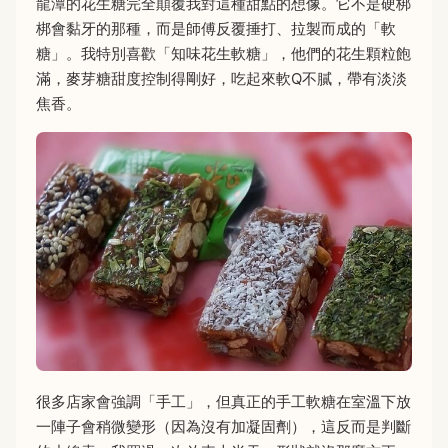
龍潭的花生糖完全顛覆我對這種甜點的想像。它不是硬梆
梆會黏牙的那種，而是師傅反覆捶打、拉製而成的「軟
糖」。我特別喜歡「知味花生軟糖」，他們的花生顆粒飽
滿，麥芽糖甜度控制得剛好，吃起來軟Q不膩，帶有淡淡
焦香。
很多店家會強調「手工」，但真正的手工軟糖在室溫下放
一陣子會稍微變形（因為沒有加凝固劑），這反而是判斷