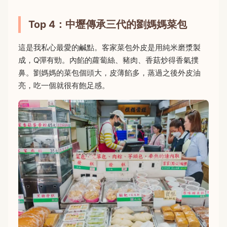
Top 4：中壢傳承三代的劉媽媽菜包
這是我私心最愛的鹹點。客家菜包外皮是用純米磨漿製
成，Q彈有勁。內餡的蘿蔔絲、豬肉、香菇炒得香氣撲
鼻。劉媽媽的菜包個頭大，皮薄餡多，蒸過之後外皮油
亮，吃一個就很有飽足感。