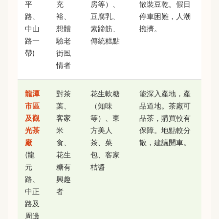
平
充
房等）、
散裝豆乾。假日
路、
裕、
豆腐乳、
停車困難，人潮
中山
想體
素蹄筋、
擁擠。
路一
驗老
傳統糕點
帶)
街風
情者
龍潭
對茶
花生軟糖
能深入產地，產
市區
葉、
（知味
品道地。茶廠可
及觀
客家
等）、東
品茶，購買較有
光茶
米
方美人
保障。地點較分
廠
食、
茶、菜
散，建議開車。
(龍
花生
包、客家
元
糖有
桔醬
路、
興趣
中正
者
路及
周邊