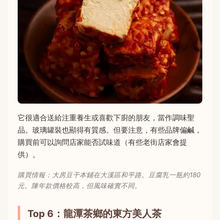
它很適合送給注重養生或喜歡下廚的朋友，當作調味聖
品。玻璃罐裝也顯得有質感。但要注意，有些品牌偏鹹，
購買前可以詢問店家能否試味道（有些老街店家會提
供）。
購買情報：大房豆干本鋪在大溪區和平路。豆腐乳一瓶約180
元。陳年款價格較高，但風味確實不同。
Top 6：龍潭茶鄉的東方美人茶