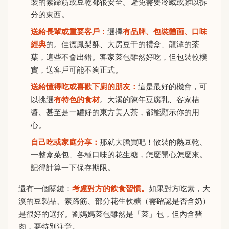
裝的素蹄筋或豆乾都很安全。避免需要冷藏或難以拆
分的東西。
送給長輩或重要客戶：
選擇
有品牌、包裝體面、口味
經典
的。佳德鳳梨酥、大房豆干的禮盒、龍潭的茶
葉，這些不會出錯。客家菜包雖然好吃，但包裝較樸
實，送客戶可能不夠正式。
送給懂得吃或喜歡下廚的朋友：
這是最好的機會，可
以挑選
有特色的食材
。大溪的陳年豆腐乳、客家桔
醬、甚至是一罐好的東方美人茶，都能顯示你的用
心。
自己吃或家庭分享：
那就大膽買吧！散裝的熱豆乾、
一整盒菜包、各種口味的花生糖，怎麼開心怎麼來。
記得計算一下保存期限。
還有一個關鍵：
考慮對方的飲食習慣。
如果對方吃素，大
溪的豆製品、素蹄筋、部分花生軟糖（需確認是否含奶）
是很好的選擇。劉媽媽菜包雖然是「菜」包，但內含豬
肉，要特別注意。