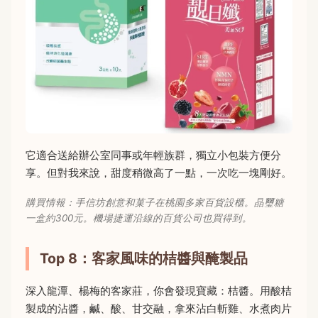
它適合送給辦公室同事或年輕族群，獨立小包裝方便分
享。但對我來說，甜度稍微高了一點，一次吃一塊剛好。
購買情報：手信坊創意和菓子在桃園多家百貨設櫃。晶璽糖
一盒約300元。機場捷運沿線的百貨公司也買得到。
Top 8：客家風味的桔醬與醃製品
深入龍潭、楊梅的客家莊，你會發現寶藏：桔醬。用酸桔
製成的沾醬，鹹、酸、甘交融，拿來沾白斬雞、水煮肉片