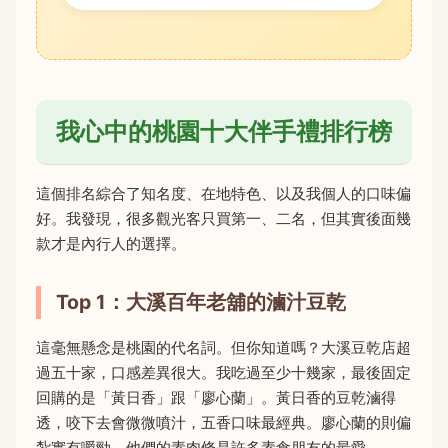
我心中的桃園十大伴手禮排行榜
這個排名綜合了知名度、在地特色、以及我個人的口味偏
好。我發現，很多觀光客只買第一、二名，但其實後面幾
款才是內行人的選擇。
Top 1：大溪百年老舖的滷汁豆乾
這毫無懸念是桃園的代名詞。但你知道嗎？大溪豆乾店超
過五十家，口感差異很大。我吃過至少十幾家，最後固定
回購的是「黃日香」跟「廖心蘭」。黃日香的豆乾滷得
透，咬下去會微微噴汁，五香口味最經典。廖心蘭的則偏
紮實有嚼勁，他們的素肉條是許多素食朋友的最愛。