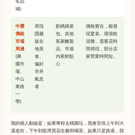
名品
城)
中壢
尋找
劉媽媽菜
價格實在，能發
傳統
隱藏
包、其他
現驚喜。環境較
市場
版在
客家醃製
混雜，需要花時
周邊
地美
品、市場
間尋找，部分店
(興
食、
內新鮮點
家營業時間短。
國市
偏好
心
場、
市井
中山
氣息
東路
者
一
帶)
我的個人動線是：如果專程去桃園玩，我會安排上午到大
溪老街，下午到龍潭買花生糖和喝茶。如果只是路過，我