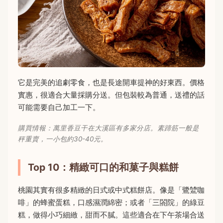
它是完美的追劇零食，也是長途開車提神的好東西。價格
實惠，很適合大量採購分送。但包裝較為普通，送禮的話
可能需要自己加工一下。
購買情報：萬里香豆干在大溪區有多家分店。素蹄筋一般是
秤重賣，一小包約30-40元。
Top 10：精緻可口的和菓子與糕餅
桃園其實有很多精緻的日式或中式糕餅店。像是「鷺鷥咖
啡」的蜂蜜蛋糕，口感濕潤綿密；或者「三閤院」的綠豆
糕，做得小巧細緻，甜而不膩。這些適合在下午茶場合送