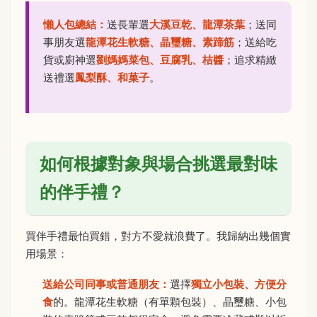
懶人包總結：
送長輩選
大溪豆乾、龍潭茶葉
；送同
事朋友選
龍潭花生軟糖、晶璽糖、素蹄筋
；送給吃
貨或廚神選
劉媽媽菜包、豆腐乳、桔醬
；追求精緻
送禮選
鳳梨酥、和菓子
。
如何根據對象與場合挑選最對味
的伴手禮？
買伴手禮最怕買錯，對方不愛就浪費了。我歸納出幾個實
用場景：
送給公司同事或普通朋友：
選擇
獨立小包裝、方便分
食
的。龍潭花生軟糖（有單顆包裝）、晶璽糖、小包