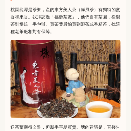
桃園龍潭是茶鄉，產的東方美人茶（膨風茶）有獨特的蜜
香和果香。我拜訪過「福源茶廠」，他們自有茶園，從製
茶到烘焙一手包辦。買茶葉最怕買到混茶或香精茶，找這
種老茶廠相對有保障。
送茶葉顯得文雅，但新手容易買貴。我的建議是，直接告